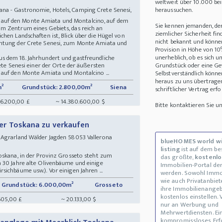
weltweit über 10.000 be
na - Gastronomie, Hotels, Camping Crete Senesi,
heraussuchen.
icht auf den Monte Amiata und Montalcino, auf dem
Sie kennen jemanden, de
m Zentrum eines Gebiets, das reich an
ziemlicher Sicherheit fin
hen Landschaften ist, Blick über die Hügel von
nicht bekannt und können 
chtung der Crete Senesi, zum Monte Amiata und
Provision in Höhe von 10
unerheblich, ob es sich 
s dem 18. Jahrhundert und gastfreundliche
rete Senesi einer der Orte der äußersten
Grundstück oder eine Ge
auf den Monte Amiata und Montalcino ...
Selbstverständlich könne
heraus zu uns übertrage
m²
Grundstück: 2.800,00m²
Siena
schriftlicher Vertrag erfo
146.200,00 £
~ 14.380.600,00 $
Bitte kontaktieren Sie 
 der Toskana zu verkaufen
Agrarland Wälder Jagden 58053 Vallerona
blueHOMES world w
listing
ist auf dem b
oskana, in der Provinz Grosseto steht zum
das größte,
kostenlo
 30 Jahre alte Olivenbäume und einige
Immobilien-Portal der
ichbäume usw.). Vor einigen Jahren ...
werden. Sowohl Immo
wie auch Privatanbiet
Grundstück: 6.000,00m²
Grosseto
ihre Immobilienange
kostenlos einstellen. 
605,00 £
~ 20.133,00 $
nur an Werbung und
Mehrwertdiensten. Ei
kompromissloses Erf