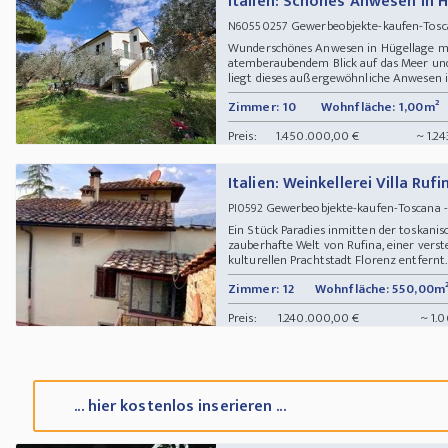
Italien: Schönes Anwesen in 
Gewerbeobjekte-kaufen-Tosc
N60550257
Wunderschönes Anwesen in Hügellage mit
atemberaubendem Blick auf das Meer und
liegt dieses außergewöhnliche Anwesen in 
Zimmer: 10
Wohnfläche: 1,00m²
Preis:
1.450.000,00 €
~ 1.2
Italien: Weinkellerei Villa Rufi
Gewerbeobjekte-kaufen-Toscana -
PI0592
Ein Stück Paradies inmitten der toskanisc
zauberhafte Welt von Rufina, einer vers
kulturellen Prachtstadt Florenz entfernt. 
Zimmer: 12
Wohnfläche: 550,00m
Preis:
1.240.000,00 €
~ 1.0
... hier kostenlos inserieren ...