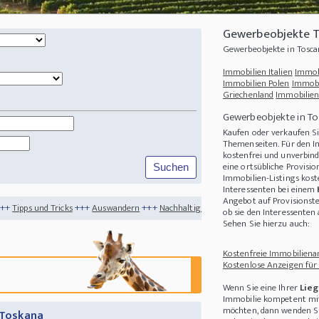
Gewerbeobjekte T
Gewerbeobjekte in Tosc
Immobilien Italien
Immob
Immobilien Polen
Immobi
Griechenland
Immobilien
Gewerbeobjekte in T
Kaufen oder verkaufen S
Themenseiten. Für den I
kostenfrei und unverbind
eine ortsübliche Provisi
Immobilien-Listings kost
Interessenten bei einem
Angebot auf Provisionste
s
+++
Auswandern
+++
Nachhaltigkeit
+++
Bitte antworten Sie nicht auf diese E-Mai
ob sie den Interessente
Sehen Sie hierzu auch:
Kostenfreie Immobilienan
Kostenlose Anzeigen für
Wenn Sie eine Ihrer
Lieg
Immobilie kompetent mit
möchten, dann wenden Sie
r Toskana