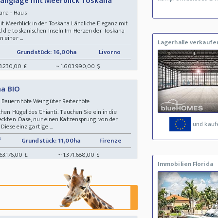
Hanglage mit Meerblick Toskana
ana - Haus
 Meerblick in der Toskana Ländliche Eleganz mit
 die toskanischen Inseln Im Herzen der Toskana
einer ...
Lagerhalle verkaufe
Grundstück: 16,00ha
Livorno
43.230,00 £
~ 1.603.990,00 $
na BIO
 Bauernhöfe Weingüter Reiterhöfe
hen Hügel des Chianti. Tauchen Sie ein in die
teckten Oase, nur einen Katzensprung von der
und kauf
Diese einzigartige ...
²
Grundstück: 11,00ha
Firenze
63.176,00 £
~ 1.371.688,00 $
Immobilien Florida