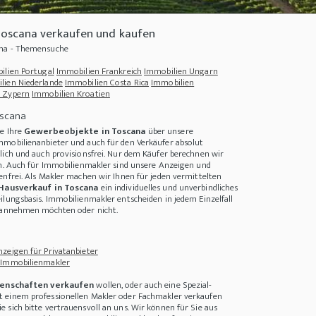
oscana verkaufen und kaufen
ana - Themensuche
ilien Portugal
Immobilien Frankreich
Immobilien Ungarn
lien Niederlande
Immobilien Costa Rica
Immobilien
 Zypern
Immobilien Kroatien
oscana
ie Ihre
Gewerbeobjekte in Toscana
über unsere
mmobilienanbieter und auch für den Verkäufer absolut
lich und auch provisionsfrei. Nur dem Käufer berechnen wir
on. Auch für Immobilienmakler sind unsere Anzeigen und
enfrei. Als Makler machen wir Ihnen für jeden vermittelten
Hausverkauf in Toscana
ein individuelles und unverbindliches
ilungsbasis. Immobilienmakler entscheiden in jedem Einzelfall
l!
+++
Geheimtipps für Ihren Traumurlaub in Europa!
+++
Hygge - So machen Sie Ih
n annehmen möchten oder nicht.
zeigen für Privatanbieter
 Immobilienmakler
enschaften verkaufen
wollen, oder auch eine Spezial-
 einem professionellen Makler oder Fachmakler verkaufen
 sich bitte vertrauensvoll an uns. Wir können für Sie aus