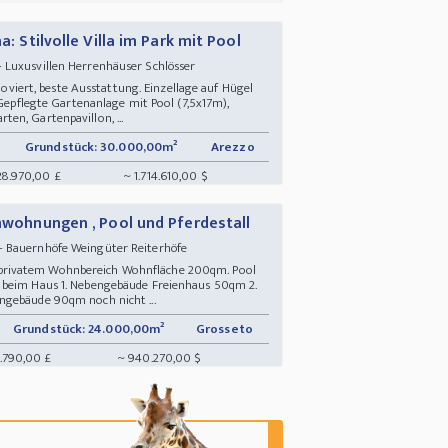
a: Stilvolle Villa im Park mit Pool
 Luxusvillen Herrenhäuser Schlösser
enoviert, beste Ausstattung. Einzellage auf Hügel
 Gepflegte Gartenanlage mit Pool (7,5x17m),
en, Gartenpavillon, ...
Grundstück: 30.000,00m²
Arezzo
28.970,00 £
~ 1.714.610,00 $
enwohnungen , Pool und Pferdestall
- Bauernhöfe Weingüter Reiterhöfe
rivatem Wohnbereich Wohnfläche 200qm. Pool
 beim Haus 1. Nebengebäude Freienhaus 50qm 2.
ngebäude 90qm noch nicht ...
Grundstück: 24.000,00m²
Grosseto
.790,00 £
~ 940.270,00 $