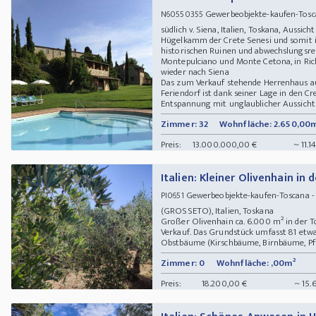
Gewerbeobjekte-kaufen-Tosca
N60550355
südlich v. Siena, Italien, Toskana, Auss
Hügelkamm der Crete Senesi und somit i
historischen Ruinen und abwechslungsreic
Montepulciano und Monte Cetona, in Ri
wieder nach Siena
Das zum Verkauf stehende Herrenhaus au
Feriendorf ist dank seiner Lage in den C
Entspannung mit unglaublicher Aussicht 
Zimmer: 32
Wohnfläche: 2.650,00
Preis:
13.000.000,00 €
~ 11.
Italien: Kleiner Olivenhain in
Gewerbeobjekte-kaufen-Toscana - 
PI0651
(GROSSETO), Italien, Toskana
Großer Olivenhain ca. 6.000 m² in der T
Verkauf. Das Grundstück umfasst 81 etwa
Obstbäume (Kirschbäume, Birnbäume, Pfirs
Zimmer: 0
Wohnfläche: ,00m²
Preis:
18.200,00 €
~ 15.