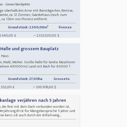
na - Gewerbeobjekte
lage oberhalb des Arno mit Barockgarten, Remise,
ente, ca. 12 Zimmer, Gaestehaus (noch zum
 ca. 12km von Florenz entfernt.
Grundstück: 2.500,00m²
Firenze
0.540,00 £
~ 2.323.020,00 $
er Halle und grossem Bauplatz
- Haus
, Wald, Weiher. Große Halle für landw. Maschinen
h weitere 430000m2 Land mit Bach für 80000 ?.
Grundstück: 27,00ha
Grosseto
1.552,00 £
~ 530.976,00 $
anlage verjähren nach 5 Jahren
, die fest mit dem Dach verbunden worden ist,
 Verjährungsfrist für Mängelansprüche 5 Jahre und
 kann z.B. auch durch die stillschweig...