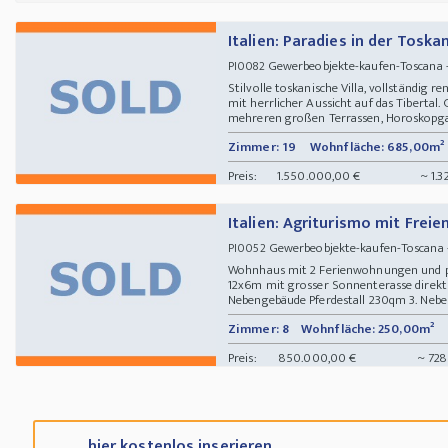
Italien: Paradies in der Toskan
Gewerbeobjekte-kaufen-Toscana -
PI0082
Stilvolle toskanische Villa, vollständig r
mit herrlicher Aussicht auf das Tibertal.
mehreren großen Terrassen, Horoskopgart
Zimmer: 19
Wohnfläche: 685,00m²
Preis:
1.550.000,00 €
~ 1.3
Italien: Agriturismo mit Frei
Gewerbeobjekte-kaufen-Toscana 
PI0052
Wohnhaus mit 2 Ferienwohnungen und p
12x6m mit grosser Sonnenterasse direkt
Nebengebäude Pferdestall 230qm 3. Nebe
Zimmer: 8
Wohnfläche: 250,00m²
Preis:
850.000,00 €
~ 728
... hier kostenlos inserieren ...