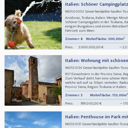
Italien: Schöner Campingplat
Gewerbeobjekte-kaufen-Tosc
N60500002
Arcidosso, Toskana, Italien. Wenige Mi
Schöner Campingplatz in der Toskana, Ita
einigen Bungalows und einem Betreiberh
Fahrzeit zum Meer.
Zimmer: 8
Wohnfläche: 300,00m²
Preis:
3.000.000,00 €
~ 2.5
Italien: Wohnung mit schöne
Gewerbeobjekte-kaufen-Tosca
N60550134
937 Einwohnern in der Provinz Siena, Re
Zum Verkauf steht hier eine schöne Wo
welche sich auf ca. 133qm verteilen. Radi
Provinz Siena, Region Toskana in Italien.
Zimmer: 3
Wohnfläche: 133,00m²
Preis:
199.000,00 €
~ 17
Italien: Penthouse im Park m
Gewerbeobjekte-kaufen-Tos
N60550131