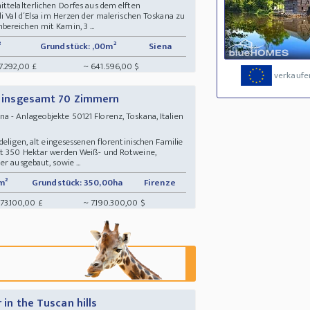
ttelalterlichen Dorfes aus dem elften
di Val d´Elsa im Herzen der malerischen Toskana zu
ereichen mit Kamin, 3 ...
²
Grundstück: ,00m²
Siena
7.292,00 £
~ 641.596,00 $
verkaufe
it insgesamt 70 Zimmern
 - Anlageobjekte 50121 Florenz, Toskana, Italien
deligen, alt eingesessenen florentinischen Familie
st 350 Hektar werden Weiß- und Rotweine,
r ausgebaut, sowie ...
m²
Grundstück: 350,00ha
Firenze
573.100,00 £
~ 7.190.300,00 $
r in the Tuscan hills