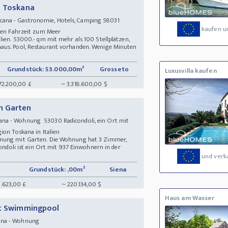
z Toskana
ana - Gastronomie, Hotels, Camping 58031
kaufen u
nuten Fahrzeit zum Meer
lien. 53000.- qm mit mehr als 100 Stellplätzen,
aus. Pool, Restaurant vorhanden. Wenige Minuten
Grundstück: 53.000,00m²
Grosseto
Luxusvilla kaufen
72.200,00 £
~ 3.318.600,00 $
m Garten
na - Wohnung 53030 Radicondoli, ein Ort mit
gion Toskana in Italien
hnung mit Garten. Die Wohnung hat 3 Zimmer,
condoli ist ein Ort mit 937 Einwohnern in der
und verk
Grundstück: ,00m²
Siena
0.623,00 £
~ 220.134,00 $
Haus am Wasser
it Swimmingpool
cana - Wohnung