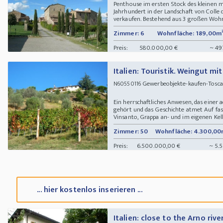
Penthouse im ersten Stock des kleinen mi
Jahrhundert in der Landschaft von Colle 
verkaufen. Bestehend aus 3 großen Wohnb
Zimmer: 6
Wohnfläche: 189,00m
Preis:
580.000,00 €
~ 49
Italien: Touristik. Weingut m
Gewerbeobjekte-kaufen-Toscana
N60550116
Ein herrschaftliches Anwesen, das einer a
gehört und das Geschichte atmet Auf fa
Vinsanto, Grappa an- und im eigenen Kelle
Zimmer: 50
Wohnfläche: 4.300,00
Preis:
6.500.000,00 €
~ 5.
... hier kostenlos inserieren ...
Italien: close to the Arno rive