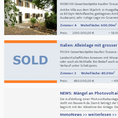
Gewerbeobjekte-kaufen-Tosca
N1080109
Antike Villa aus dem 16.Jahrh. in Huegel
ca 600qm Wohnflaeche, gediegenes Ambi
Ausbauen), sehr ruhige Lage im Gruenen,
Zimmer: 4
Wohnfläche: 600,00m²
Preis:
2.100.000,00 €
~ 1.80
Italien: Alleinlage mit gross
Gewerbeobjekte-kaufen-Toscana 
PI0294
Landwirtschaftliches Anwesen mit Wiesen
oder auch als Reithalle. Bei Bedarf auc
Verkauf unter Schätzpreis.
Zimmer: 3
Wohnfläche: 80,00m²
Preis:
480.000,00 €
~ 41
NEWS: Mängel an Photovoltaik
Die Aufstellung einer Photovoltaikanlage
stellt ein Bauwerk da. Damit beträgt die
beginnt mit der Abnahme der Anlage. Diese
ImmoNews >> weiterlesen >>