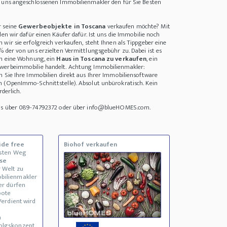
i uns angeschlossenen Immobilienmakler den für Sie Besten
r seine
Gewerbeobjekte in Toscana
verkaufen möchte? Mit
den wir dafür einen Käufer dafür. Ist uns die Immobilie noch
wir sie erfolgreich verkaufen, steht Ihnen als Tippgeber eine
% der von uns erzielten Vermittlungsgebühr zu. Dabei ist es
um eine Wohnung, ein
Haus in Toscana zu verkaufen
, ein
werbeimmobilie handelt. Achtung Immobilienmakler:
n Sie Ihre Immobilien direkt aus Ihrer Immobiliensoftware
n (OpenImmo-Schnittstelle). Absolut unbürokratisch. Kein
rderlich.
uns über 089-74792372 oder über info@blueHOMES.com.
ide free
Biohof verkaufen
esten Weg
se
 Welt zu
bilienmakler
er dürfen
bote
Verdient wird
n
olgskonzept