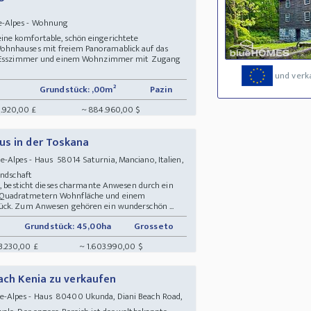
e-Alpes - Wohnung
ne komfortable, schön eingerichtete
ohnhauses mit freiem Panoramablick auf das
em Esszimmer und einem Wohnzimmer mit Zugang
und verk
Grundstück: ,00m²
Pazin
.920,00 £
~ 884.960,00 $
us in der Toskana
Alpes - Haus 58014 Saturnia, Manciano, Italien,
Landschaft
 , besticht dieses charmante Anwesen durch ein
 Quadratmetern Wohnfläche und einem
ück. Zum Anwesen gehören ein wunderschön ...
Grundstück: 45,00ha
Grosseto
43.230,00 £
~ 1.603.990,00 $
each Kenia zu verkaufen
-Alpes - Haus 80400 Ukunda, Diani Beach Road,