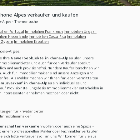
hone-Alpes verkaufen und kaufen
e-Alpes - Themensuche
ilien Portugal
Immobilien Frankreich
Immobilien Ungarn
lien Niederlande
Immobilien Costa Rica
Immobilien
 Zypern
Immobilien Kroatien
hone-Alpes
ie Ihre
Gewerbeobjekte in Rhone-Alpes
über unsere
mmobilienanbieter und auch für den Verkäufer absolut
lich und auch provisionsfrei. Nur dem Käufer berechnen wir
on. Auch für Immobilienmakler sind unsere Anzeigen und
enfrei. Als Makler machen wir Ihnen für jeden vermittelten
Hausverkauf in Rhone-Alpes
ein individuelles und
auf Provisionsteilungsbasis. Immobilienmakler entscheiden in
die gut für die Umwelt sind
+++
Eine Reise der Hoffnung - Straßenhunden aus Rum
den Interessenten annehmen möchten oder nicht.
zeigen für Privatanbieter
 Immobilienmakler
enschaften verkaufen
wollen, oder auch eine Spezial-
 einem professionellen Makler oder Fachmakler verkaufen
 sich bitte vertrauensvoll an uns. Wir können für Sie aus