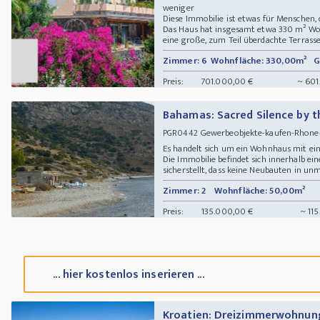
weniger
Diese Immobilie ist etwas für Menschen, 
Das Haus hat insgesamt etwa 330 m² Wohnf
eine große, zum Teil überdachte Terrasse. 
Zimmer: 6
Wohnfläche: 330,00m²
G
Preis:
701.000,00 €
~ 601
Bahamas: Sacred Silence by t
Gewerbeobjekte-kaufen-Rhone
PGR0442
Es handelt sich um ein Wohnhaus mit ei
Die Immobilie befindet sich innerhalb ei
sicherstellt, dass keine Neubauten in unm
Zimmer: 2
Wohnfläche: 50,00m²
Preis:
135.000,00 €
~ 115
... hier kostenlos inserieren ...
Kroatien: Dreizimmerwohnung