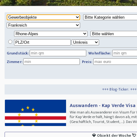
Grundstück:
Wohnfläche:
Zimmer:
Preis:
+++ Blog-Ticker: +++
Tipps und Tricks
+
Auswandern - Kap Verde Visa
Wie man als Auswanderer ein Visum für 
für Kap Verde erhält, hängt davon ab, m
(Geschäftlich, Tourist, Student, ...). Das W
💎
Objekt der Woche
💘