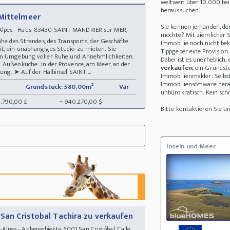
weltweit über 10.000 be
heraussuchen.
 Mittelmeer
Sie kennen jemanden, de
lpes - Haus 83430 SAINT MANDRIER sur MER,
möchte? Mit ziemlicher Si
Nähe des Strandes, des Transports, der Geschäfte
Immobilie noch nicht bek
t, ein unabhängiges Studio zu mieten. Sie
Tippgeber eine Provision
hen Umgebung voller Ruhe und Annehmlichkeiten.
Dabei ist es unerheblich
 Außenküche.. In der Provence, am Meer, an der
verkaufen
, ein Grunds
ung. ➤ Auf der Halbinsel SAINT ...
Immobilienmakler: Selbst
Immobiliensoftware hera
Grundstück: 580,00m²
Var
unbürokratisch. Kein schri
8.790,00 £
~ 940.270,00 $
Bitte kontaktieren Sie 
Inseln und Meer
 San Cristobal Tachira zu verkaufen
pes - Anlageobjekte 5001 San Cristóbal, Calle