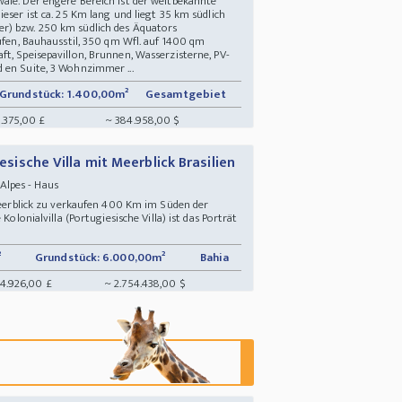
ale. Der engere Bereich ist der weltbekannte
eser ist ca. 25 Km lang und liegt 35 km südlich
er) bzw. 250 km südlich des Äquators
aufen, Bauhausstil, 350 qm Wfl. auf 1400 qm
t, Speisepavillon, Brunnen, Wasserzisterne, PV-
 en Suite, 3 Wohnzimmer ...
Grundstück: 1.400,00m²
Gesamtgebiet
.375,00 £
~ 384.958,00 $
iesische Villa mit Meerblick Brasilien
Alpes - Haus
 Meerblick zu verkaufen 400 Km im Süden der
Kolonialvilla (Portugiesische Villa) ist das Porträt
²
Grundstück: 6.000,00m²
Bahia
34.926,00 £
~ 2.754.438,00 $