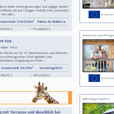
die es lieber etwas geräumiger und üppiger haben!
läche, die auf 2 Etagen verteilt sind, und jeweils
Das alles ...
kostenlos
rundstück: 3.360,00m²
Palma de Mallorca
.037,00 £
~ 775.446,00 $
Senioren und Pflege
he Sea
-Alpes - Haus
ner Fläche von 50 m², bestehend aus zwei Räumen.
nes archäologischen Schutzgebiets, was
ittelbarer Umgebung errichtet ...
Grundstück: 50,00m²
Gesamtgebiet
.749,00 £
~ 149.337,00 $
Immobili
Alleinlage kaufen
 mit Terrasse und Meerblick bei