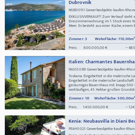
Dubrovnik
Gewerbeobjekte-kaufen-Rhon
N63830151
EXKLUSIVVERKAUF!! Zum Verkauf steht ei
Dreizimmerwohnung im 1. Stock eines W
Meer. Es besteht aus einer Küche, ein
...
Zimmer: 3
Wohnfläche: 110,00m²
Preis:
800.000,00 €
~ 685
Italien: Charmantes Bauernha
Gewerbeobjekte-kaufen-Rhone-
N60550381
Toskana. Eingebettet in die malerische 
Eingebettet in die malerische Landschaft
geräumiges Bauernhaus mit knapp 500
weitläufigen, 45 Hektar großen Grundst
Zimmer: 10
Wohnfläche: 500,00m²
Preis:
1.450.000,00 €
~ 1.2
Kenia: Neubauvilla in Diani B
Gewerbeobjekte-kaufen-Rhone
PEAH0025