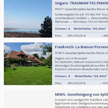
Ungarn: TRAUMHAFTES PAN
Gewerbeobjekte-kaufen-Rhone-A
PH0771
Sonderangebot bis Juli: 110 Mio HUF (C
unverbaubarem Seeblick → Panoramablick
Plattensee → Wohnhaus: 103 m2 Wohnfläc
Zimmer: 4
Wohnfläche: 103,00m²
Preis:
290.000,00 €
~ 248
Frankreich: La Maison Proven
Gewerbeobjekte-kaufen-Rhone-Alpe
PF4873
Hügeln von Le Renouard
Ein idyllisches, liebevoll restauriertes C
ehemaliges Druckereigebäude aus dem 1
Kräutern und einem bezaubernden Garten 
Zimmer: 4
Wohnfläche: 136,00m²
Preis:
491.000,00 €
~ 420
NEWS: Genehmigung von Spli
In einem vom Landgericht Frankfurt a.M.
Eigentümer einer Dachgeschosswohnung
Gestattung zur Installation von zwei so