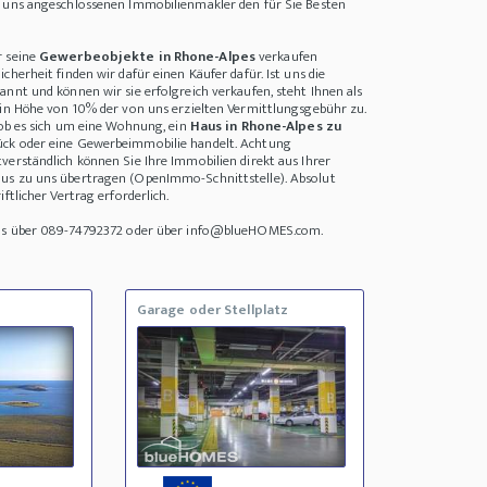
i uns angeschlossenen Immobilienmakler den für Sie Besten
r seine
Gewerbeobjekte in Rhone-Alpes
verkaufen
cherheit finden wir dafür einen Käufer dafür. Ist uns die
annt und können wir sie erfolgreich verkaufen, steht Ihnen als
 in Höhe von 10% der von uns erzielten Vermittlungsgebühr zu.
, ob es sich um eine Wohnung, ein
Haus in Rhone-Alpes zu
tück oder eine Gewerbeimmobilie handelt. Achtung
verständlich können Sie Ihre Immobilien direkt aus Ihrer
us zu uns übertragen (OpenImmo-Schnittstelle). Absolut
ftlicher Vertrag erforderlich.
uns über 089-74792372 oder über info@blueHOMES.com.
Garage oder Stellplatz