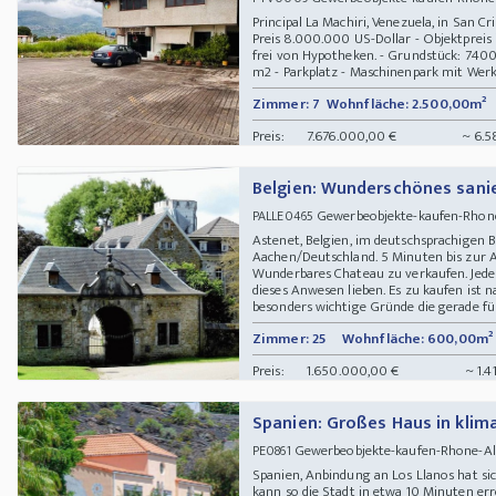
Principal La Machiri, Venezuela, in San C
Preis 8.000.000 US-Dollar - Objektpreis 
frei von Hypotheken. - Grundstück: 740
m2 - Parkplatz - Maschinenpark mit Werkz
Zimmer: 7
Wohnfläche: 2.500,00m²
Preis:
7.676.000,00 €
~ 6.5
Belgien: Wunderschönes sani
Gewerbeobjekte-kaufen-Rhone-
PALLE0465
Astenet, Belgien, im deutschsprachigen B
Aachen/Deutschland. 5 Minuten bis zur
Wunderbares Chateau zu verkaufen. Jeder
dieses Anwesen lieben. Es zu kaufen ist n
besonders wichtige Gründe die gerade für 
Zimmer: 25
Wohnfläche: 600,00m²
Preis:
1.650.000,00 €
~ 1.4
Spanien: Großes Haus in klim
Gewerbeobjekte-kaufen-Rhone-Alpe
PE0861
Spanien, Anbindung an Los Llanos hat si
kann so die Stadt in etwa 10 Minuten er