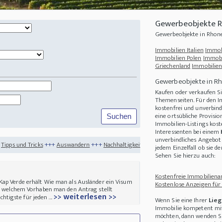
Gewerbeobjekte R
Gewerbeobjekte in Rhon
Immobilien Italien
Immob
Immobilien Polen
Immobi
Griechenland
Immobilien
Gewerbeobjekte in R
Kaufen oder verkaufen S
Themenseiten. Für den I
kostenfrei und unverbind
eine ortsübliche Provisi
Immobilien-Listings kost
Interessenten bei einem
unverbindliches Angebot 
++
Auswandern
+++
Nachhaltigkeit
+++
Nachhaltig gärtnern - pflegeleichte Gärten, 
jedem Einzelfall ob sie 
Sehen Sie hierzu auch:
Kostenfreie Immobilienan
Kap Verde erhält Wie man als Ausländer ein Visum
Kostenlose Anzeigen für
it welchem Vorhaben man den Antrag stellt
>> weiterlesen >>
ichtigste für jeden ...
Wenn Sie eine Ihrer
Lieg
Immobilie kompetent mit
möchten, dann wenden Sie