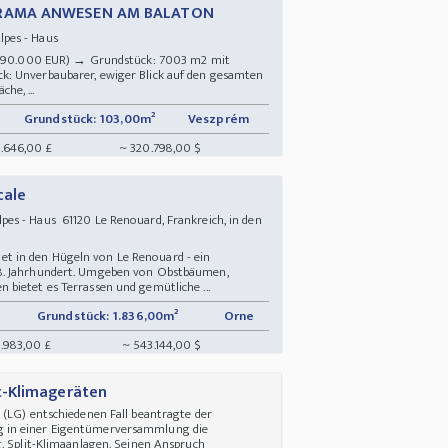
ORAMA ANWESEN AM BALATON
lpes - Haus
a.290.000 EUR) → Grundstück: 7003 m2 mit
: Unverbaubarer, ewiger Blick auf den gesamten
he, ...
Grundstück: 103,00m²
Veszprém
.646,00 £
~ 320.798,00 $
cale
s - Haus 61120 Le Renouard, Frankreich, in den
halet in den Hügeln von Le Renouard - ein
8. Jahrhundert. Umgeben von Obstbäumen,
bietet es Terrassen und gemütliche ...
Grundstück: 1.836,00m²
Orne
.983,00 £
~ 543.144,00 $
t-Klimageräten
 (LG) entschiedenen Fall beantragte der
 in einer Eigentümerversammlung die
g. Split-Klimaanlagen. Seinen Anspruch