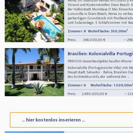
Kenia, im Südosten Kenias im Country Kw
Strand und Küstenstreifen Diani Beach. Di
der Hafenstadt Mombasa (1 Mio Einwohn
Luxusvilla in Diani Beach, Kenia zu verk
parkartigen Grundstück mit Poollandschaf
und Solaranlage. 5 Schlafzimmer mit Bad
Zimmer: 8
Wohnfläche: 350,00m²
Preis:
348.000,00 €
~ 298
Brasilien: Kolonialvilla Portug
Gewerbeobjekte-kaufen-Rhone-
PBR0356
Kolonialvilla (Portugiesische Villa) mit
Hauptstadt Salvador - Bahia, Brasilien Die 
des Architekturstils, der während der ...
Zimmer: 6
Wohnfläche: 1.500,00m
Preis:
2.490.000,00 €
~ 2.1
... hier kostenlos inserieren ...