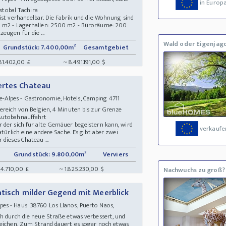
in Europ
ristobal Tachira
ist verhandelbar. Die Fabrik und die Wohnung sind
0 m2 - Lagerhallen: 2500 m2 - Büroräume: 200
eugen für die ...
Wald oder Eigenjag
Grundstück: 7.400,00m²
Gesamtgebiet
81.402,00 £
~ 8.491.191,00 $
ertes Chateau
Alpes - Gastronomie, Hotels, Camping 4711
ereich von Belgien, 4 Minuten bis zur Grenze
 Autobahnauffahrt
 der sich für alte Gemäuer begeistern kann, wird
verkaufe
atürlich eine andere Sache. Es gibt aber zwei
dieses Chateau ...
Grundstück: 9.800,00m²
Verviers
14.710,00 £
~ 1.825.230,00 $
Nachwuchs zu groß?
atisch milder Gegend mit Meerblick
s - Haus 38760 Los Llanos, Puerto Naos,
ch durch die neue Straße etwas verbessert, und
reichen. Zum Strand dauert es sogar noch etwas