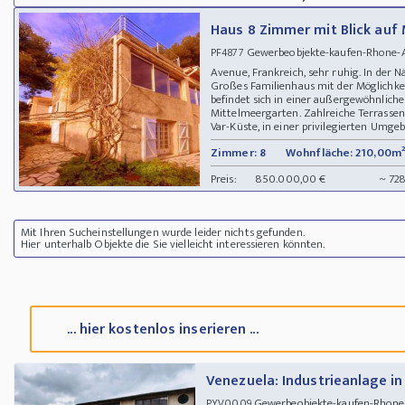
Haus 8 Zimmer mit Blick auf
Gewerbeobjekte-kaufen-Rhone-A
PF4877
Avenue, Frankreich, sehr ruhig. In der 
Großes Familienhaus mit der Möglichkei
befindet sich in einer außergewöhnlic
Mittelmeergarten. Zahlreiche Terrassen.
Var-Küste, in einer privilegierten Umgeb
Zimmer: 8
Wohnfläche: 210,00m²
Preis:
850.000,00 €
~ 72
Mit Ihren Sucheinstellungen wurde leider nichts gefunden.
Hier unterhalb Objekte die Sie vielleicht interessieren könnten.
... hier kostenlos inserieren ...
Venezuela: Industrieanlage in
Gewerbeobjekte-kaufen-Rhone-Al
PYV0009