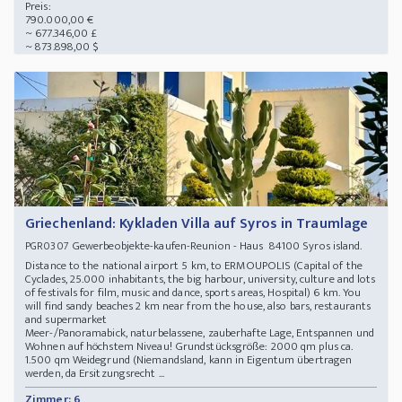
Preis:
790.000,00 €
~ 677.346,00 £
~ 873.898,00 $
Griechenland: Kykladen Villa auf Syros in Traumlage
Gewerbeobjekte-kaufen-Reunion - Haus 84100 Syros island.
PGR0307
Distance to the national airport 5 km, to ERMOUPOLIS (Capital of the
Cyclades, 25.000 inhabitants, the big harbour, university, culture and lots
of festivals for film, music and dance, sports areas, Hospital) 6 km. You
will find sandy beaches 2 km near from the house, also bars, restaurants
and supermarket
Meer-/Panoramabick, naturbelassene, zauberhafte Lage, Entspannen und
Wohnen auf höchstem Niveau! Grundstücksgröße: 2000 qm plus ca.
1.500 qm Weidegrund (Niemandsland, kann in Eigentum übertragen
werden, da Ersitzungsrecht ...
Zimmer: 6