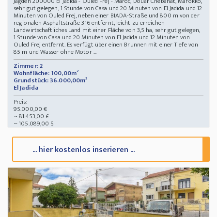
Jagden 200000 El Jadida - Ouled Frej - Maroc, Douar Chebanat, Marokko,
sehr gut gelegen, 1 Stunde von Casa und 20 Minuten von El Jadida und 12
Minuten von Ouled Frej, neben einer BIADA-Straße und 800 m von der
regionalen Asphaltstraße 316 entfernt, leicht zu erreichen
Landwirtschaftliches Land mit einer Fläche von 3,5 ha, sehr gut gelegen,
1 Stunde von Casa und 20 Minuten von El Jadida und 12 Minuten von
Ouled Frej entfernt. Es verfügt über einen Brunnen mit einer Tiefe von
85 m und Wasser ohne Motor ...
Zimmer: 2
Wohnfläche: 100,00m²
Grundstück: 36.000,00m²
El Jadida
Preis:
95.000,00 €
~ 81.453,00 £
~ 105.089,00 $
... hier kostenlos inserieren ...