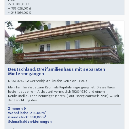
220.000,00 €
~ 188.628,00 £
~ 243.364,00 $
Deutschland: Dreifamilienhaus mit separaten
Mietereingängen
Gewerbeobjekte-kaufen-Reunion - Haus
N15670242
Mehrfamilienhaus zum Kauf · als Kapitalanlage geeignet. Dieses Haus
besteht aus einem Altbauteil, vermutlich 1920-1930 und einem
Neubauteil aus den neunziger Jahren. (Laut Energieausweis 1998) → Mit
der Errichtung des ...
Zimmer: 9
Wohnfläche: 215,00m²
Grundstück: 338,00m²
Schmalkalden-Meiningen