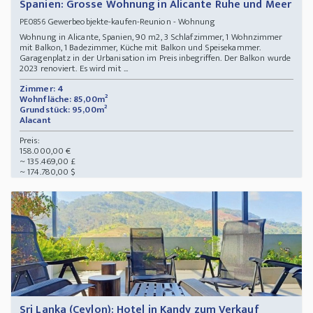
Spanien: Grosse Wohnung in Alicante Ruhe und Meer
Gewerbeobjekte-kaufen-Reunion - Wohnung
PE0856
Wohnung in Alicante, Spanien, 90 m2, 3 Schlafzimmer, 1 Wohnzimmer
mit Balkon, 1 Badezimmer, Küche mit Balkon und Speisekammer.
Garagenplatz in der Urbanisation im Preis inbegriffen. Der Balkon wurde
2023 renoviert. Es wird mit ...
Zimmer: 4
Wohnfläche: 85,00m²
Grundstück: 95,00m²
Alacant
Preis:
158.000,00 €
~ 135.469,00 £
~ 174.780,00 $
Sri Lanka (Ceylon): Hotel in Kandy zum Verkauf