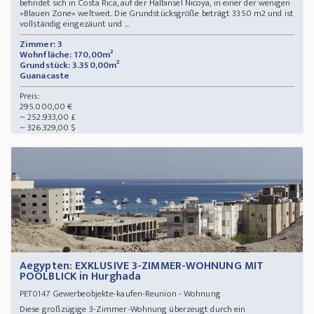
befindet sich in Costa Rica, auf der Halbinsel Nicoya, in einer der wenigen
»Blauen Zone« weltweit. Die Grundstücksgröße beträgt 3350 m2 und ist
vollständig eingezäunt und ...
Zimmer: 3
Wohnfläche: 170,00m²
Grundstück: 3.350,00m²
Guanacaste
Preis:
295.000,00 €
~ 252.933,00 £
~ 326.329,00 $
Aegypten: EXKLUSIVE 3-ZIMMER-WOHNUNG MIT
POOLBLICK in Hurghada
Gewerbeobjekte-kaufen-Reunion - Wohnung
PET0147
Diese großzügige 3-Zimmer-Wohnung überzeugt durch ein