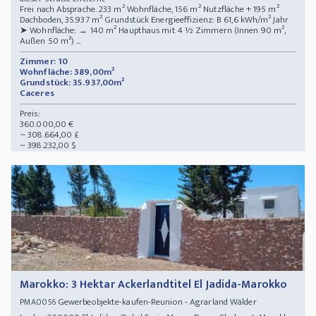
Frei nach Absprache. 233 m² Wohnfläche, 156 m² Nutzfläche + 195 m²
Dachboden, 35.937 m² Grundstück Energieeffizienz: B 61,6 kWh/m² Jahr
➤ Wohnfläche: → 140 m² Haupthaus mit 4 ½ Zimmern (Innen 90 m²,
Außen 50 m²) ...
Zimmer: 10
Wohnfläche: 389,00m²
Grundstück: 35.937,00m²
Caceres
Preis:
360.000,00 €
~ 308.664,00 £
~ 398.232,00 $
Marokko: 3 Hektar Ackerlandtitel El Jadida-Marokko
Gewerbeobjekte-kaufen-Reunion - Agrarland Wälder
PMA0056