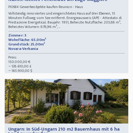
Gewerbeobjekte-kaufen-Reunion - Haus
PI0684
Vollständig renoviertes und eingerichtetes Haus auf drei Ebenen, 15
Minuten Fußweg vom See entfernt. Energieausweis (APE - Attestato di
Prestazione Energetica). Baujahr: 1951, Beheizte Nutzfläche: 203,88 m²,
Beheiztes Volumen: 878,96 m³, ...
Zimmer: 3
Wohnfläche: 65,00m²
Grundstück: 25,00m²
Novara-Verbania
Preis:
150.000,00 €
~ 128.610,00 £
~ 165.930,00 $
Ungarn: In Süd-Ungarn 210 m2 Bauernhaus mit 6 ha