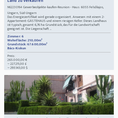
Land zu verkaufen
Gewerbeobjekte-kaufen-Reunion - Haus 6055 Felsőlajos,
N62230164
Ungarn, Süd-Ungarn
Das Energiezertifikat wird gerade organisiert. Anwesen mit einem 2-
Appartement-GÄSTEHAUS und einem riesigen Keller. Dieses Landhaus
ist typisch, gesamt 6,76 ha Grundstück, das für die Landwirtschaft
geeignet ist. Die Liegenschaft ...
Zimmer: 6
Wohnfläche: 210,00m²
Grundstück: 67.600,00m²
Bács-Kiskun
Preis:
265.000,00 €
~ 227.211,00 £
~ 293.143,00 $