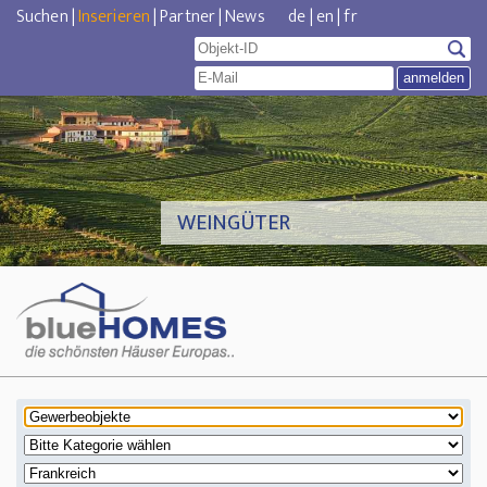
Suchen
|
Inserieren
|
Partner
|
News
de
|
en
|
fr
WEINGÜTER