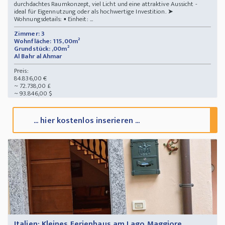
durchdachtes Raumkonzept, viel Licht und eine attraktive Aussicht -
ideal für Eigennutzung oder als hochwertige Investition. ➤
Wohnungsdetails: ▪️ Einheit: ...
Zimmer: 3
Wohnfläche: 115,00m²
Grundstück: ,00m²
Al Bahr al Ahmar
Preis:
84.836,00 €
~ 72.738,00 £
~ 93.846,00 $
... hier kostenlos inserieren ...
Italien: Kleines Ferienhaus am Lago Maggiore