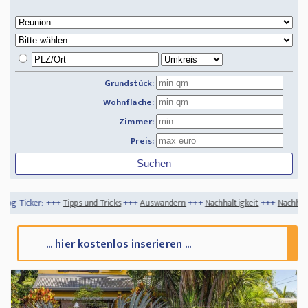
Grundstück:
Wohnfläche:
Zimmer:
Preis:
ps und Tricks
+++
Auswandern
+++
Nachhaltigkeit
+++
Nachhaltigkeit im Badezim
... hier kostenlos inserieren ...