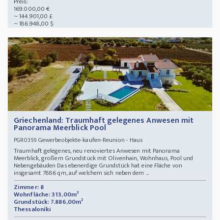
Preis:
169.000,00 €
~ 144.901,00 £
~ 186.948,00 $
Griechenland: Traumhaft gelegenes Anwesen mit
Panorama Meerblick Pool
Gewerbeobjekte-kaufen-Reunion - Haus
PGR0359
Traumhaft gelegenes, neu renoviertes Anwesen mit Panorama
Meerblick, großem Grundstück mit Olivenhain, Wohnhaus, Pool und
Nebengebäuden Das ebenerdige Grundstück hat eine Fläche von
insgesamt 7886 qm, auf welchem sich neben dem ...
Zimmer: 8
Wohnfläche: 313,00m²
Grundstück: 7.886,00m²
Thessaloníki