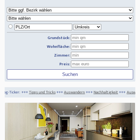
Grundstück:
Wohnfläche:
Zimmer:
Preis:
pps und Tricks
+++
Auswandern
+++
Nachhaltigkeit
+++
Auswandern - Deutschsprac