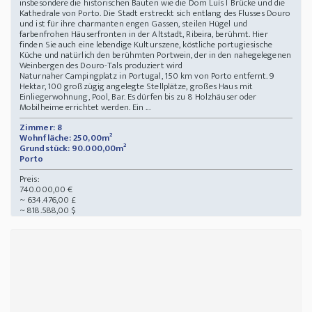
insbesondere die historischen Bauten wie die Dom Luís I Brücke und die
Kathedrale von Porto. Die Stadt erstreckt sich entlang des Flusses Douro
und ist für ihre charmanten engen Gassen, steilen Hügel und
farbenfrohen Häuserfronten in der Altstadt, Ribeira, berühmt. Hier
finden Sie auch eine lebendige Kulturszene, köstliche portugiesische
Küche und natürlich den berühmten Portwein, der in den nahegelegenen
Weinbergen des Douro-Tals produziert wird
Naturnaher Campingplatz in Portugal, 150 km von Porto entfernt. 9
Hektar, 100 großzügig angelegte Stellplätze, großes Haus mit
Einliegerwohnung, Pool, Bar. Es dürfen bis zu 8 Holzhäuser oder
Mobilheime errichtet werden. Ein ...
Zimmer: 8
Wohnfläche: 250,00m²
Grundstück: 90.000,00m²
Porto
Preis:
740.000,00 €
~ 634.476,00 £
~ 818.588,00 $