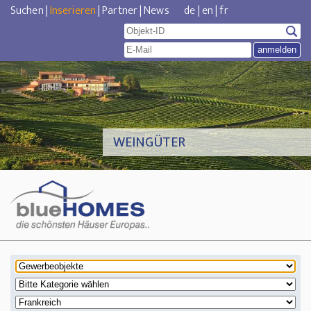
Suchen
|
Inserieren
|
Partner
|
News
de
|
en
|
fr
WEINGÜTER