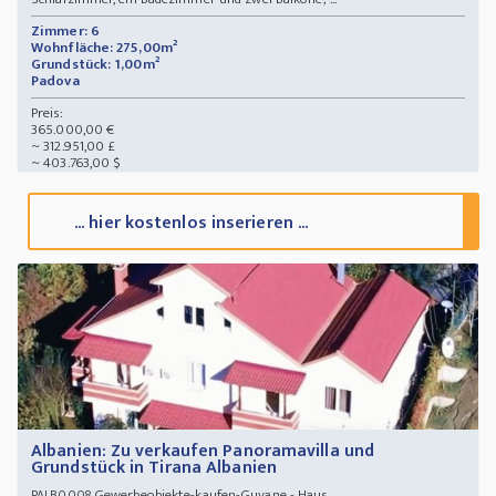
Zimmer: 6
Wohnfläche: 275,00m²
Grundstück: 1,00m²
Padova
Preis:
365.000,00 €
~ 312.951,00 £
~ 403.763,00 $
... hier kostenlos inserieren ...
Albanien: Zu verkaufen Panoramavilla und
Grundstück in Tirana Albanien
Gewerbeobjekte-kaufen-Guyane - Haus
PALB0008