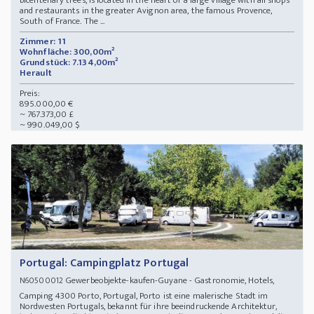
bicentenary trees, is located in the heart of a large village with all shops
and restaurants in the greater Avignon area, the famous Provence,
South of France. The ...
Zimmer: 11
Wohnfläche: 300,00m²
Grundstück: 7.134,00m²
Herault
Preis:
895.000,00 €
~ 767.373,00 £
~ 990.049,00 $
Portugal: Campingplatz Portugal
Gewerbeobjekte-kaufen-Guyane - Gastronomie, Hotels,
N60500012
Camping 4300 Porto, Portugal, Porto ist eine malerische Stadt im
Nordwesten Portugals, bekannt für ihre beeindruckende Architektur,