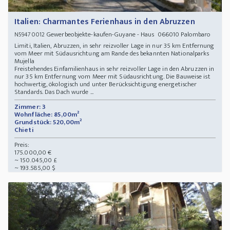
Italien: Charmantes Ferienhaus in den Abruzzen
Gewerbeobjekte-kaufen-Guyane - Haus 066010 Palombaro
N59470012
Limiti, Italien, Abruzzen, in sehr reizvoller Lage in nur 35 km Entfernung
vom Meer mit Südausrichtung am Rande des bekannten Nationalparks
Mujella
Freistehendes Einfamilienhaus in sehr reizvoller Lage in den Abruzzen in
nur 35 km Entfernung vom Meer mit Südausrichtung. Die Bauweise ist
hochwertig, ökologisch und unter Berücksichtigung energetischer
Standards. Das Dach wurde ...
Zimmer: 3
Wohnfläche: 85,00m²
Grundstück: 520,00m²
Chieti
Preis:
175.000,00 €
~ 150.045,00 £
~ 193.585,00 $