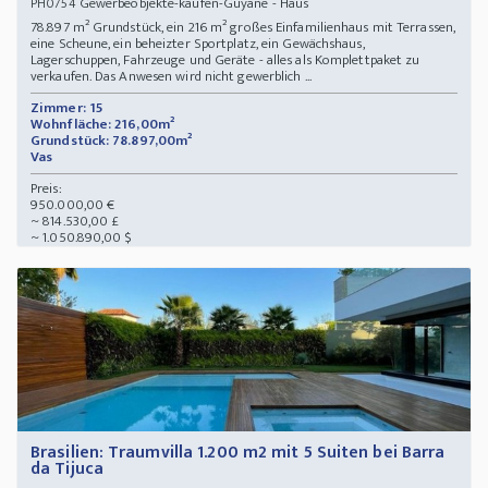
Gewerbeobjekte-kaufen-Guyane - Haus
PH0754
78.897 m² Grundstück, ein 216 m² großes Einfamilienhaus mit Terrassen,
eine Scheune, ein beheizter Sportplatz, ein Gewächshaus,
Lagerschuppen, Fahrzeuge und Geräte - alles als Komplettpaket zu
verkaufen. Das Anwesen wird nicht gewerblich ...
Zimmer: 15
Wohnfläche: 216,00m²
Grundstück: 78.897,00m²
Vas
Preis:
950.000,00 €
~ 814.530,00 £
~ 1.050.890,00 $
Brasilien: Traumvilla 1.200 m2 mit 5 Suiten bei Barra
da Tijuca