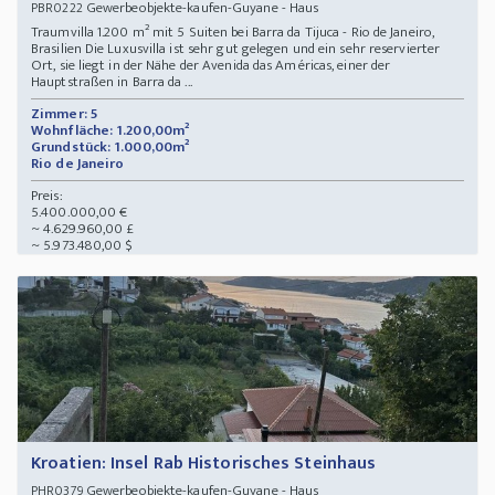
Gewerbeobjekte-kaufen-Guyane - Haus
PBR0222
Traumvilla 1.200 m² mit 5 Suiten bei Barra da Tijuca - Rio de Janeiro,
Brasilien Die Luxusvilla ist sehr gut gelegen und ein sehr reservierter
Ort, sie liegt in der Nähe der Avenida das Américas, einer der
Hauptstraßen in Barra da ...
Zimmer: 5
Wohnfläche: 1.200,00m²
Grundstück: 1.000,00m²
Rio de Janeiro
Preis:
5.400.000,00 €
~ 4.629.960,00 £
~ 5.973.480,00 $
Kroatien: Insel Rab Historisches Steinhaus
Gewerbeobjekte-kaufen-Guyane - Haus
PHR0379