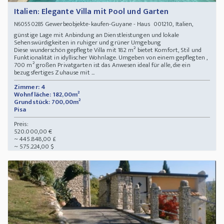
Italien: Elegante Villa mit Pool und Garten
Gewerbeobjekte-kaufen-Guyane - Haus 001210, Italien,
N60550285
günstige Lage mit Anbindung an Dienstleistungen und lokale
Sehenswürdigkeiten in ruhiger und grüner Umgebung
Diese wunderschön gepflegte Villa mit 182 m² bietet Komfort, Stil und
Funktionalität in idyllischer Wohnlage. Umgeben von einem gepflegten ,
700 m² großen Privatgarten ist das Anwesen ideal für alle, die ein
bezugsfertiges Zuhause mit ...
Zimmer: 4
Wohnfläche: 182,00m²
Grundstück: 700,00m²
Pisa
Preis:
520.000,00 €
~ 445.848,00 £
~ 575.224,00 $