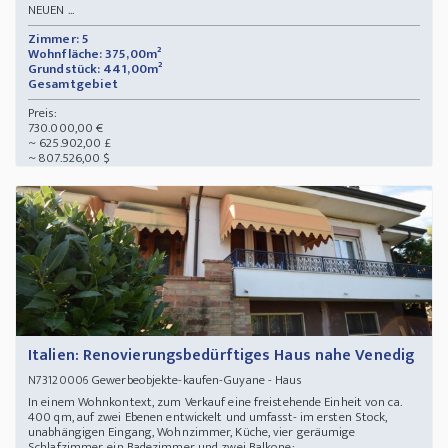
NEUEN ...
Zimmer: 5
Wohnfläche: 375,00m²
Grundstück: 441,00m²
Gesamtgebiet
Preis:
730.000,00 €
~ 625.902,00 £
~ 807.526,00 $
Italien: Renovierungsbedürftiges Haus nahe Venedig
Gewerbeobjekte-kaufen-Guyane - Haus
N73120006
In einem Wohnkontext, zum Verkauf eine freistehende Einheit von ca.
400 qm, auf zwei Ebenen entwickelt und umfasst- im ersten Stock,
unabhängigen Eingang, Wohnzimmer, Küche, vier geräumige
Schlafzimmer, ein Badezimmer und zwei Balkone; ...