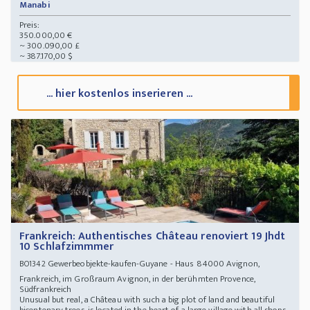
Manabi
Preis:
350.000,00 €
~ 300.090,00 £
~ 387.170,00 $
... hier kostenlos inserieren ...
Frankreich: Authentisches Château renoviert 19 Jhdt
10 Schlafzimmmer
Gewerbeobjekte-kaufen-Guyane - Haus 84000 Avignon,
BO1342
Frankreich, im Großraum Avignon, in der berühmten Provence,
Südfrankreich
Unusual but real, a Château with such a big plot of land and beautiful