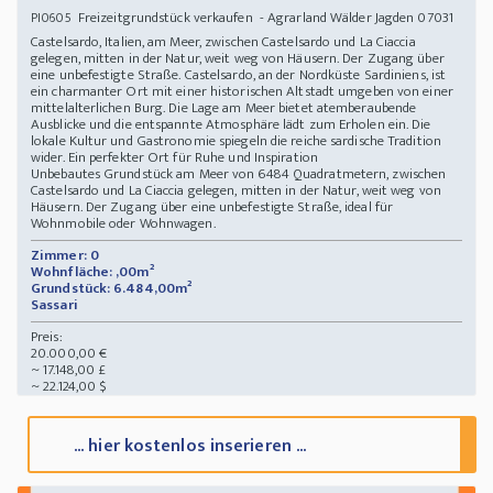
Freizeitgrundstück verkaufen - Agrarland Wälder Jagden 07031
PI0605
Castelsardo, Italien, am Meer, zwischen Castelsardo und La Ciaccia
gelegen, mitten in der Natur, weit weg von Häusern. Der Zugang über
eine unbefestigte Straße. Castelsardo, an der Nordküste Sardiniens, ist
ein charmanter Ort mit einer historischen Altstadt umgeben von einer
mittelalterlichen Burg. Die Lage am Meer bietet atemberaubende
Ausblicke und die entspannte Atmosphäre lädt zum Erholen ein. Die
lokale Kultur und Gastronomie spiegeln die reiche sardische Tradition
wider. Ein perfekter Ort für Ruhe und Inspiration
Unbebautes Grundstück am Meer von 6484 Quadratmetern, zwischen
Castelsardo und La Ciaccia gelegen, mitten in der Natur, weit weg von
Häusern. Der Zugang über eine unbefestigte Straße, ideal für
Wohnmobile oder Wohnwagen.
Zimmer: 0
Wohnfläche: ,00m²
Grundstück: 6.484,00m²
Sassari
Preis:
20.000,00 €
~ 17.148,00 £
~ 22.124,00 $
... hier kostenlos inserieren ...