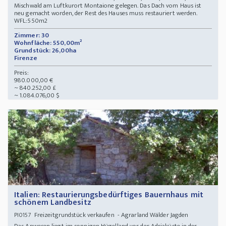
Mischwald am Luftkurort Montaione gelegen. Das Dach vom Haus ist
neu gemacht worden, der Rest des Hauses muss restauriert werden.
WFL:550m2
Zimmer: 30
Wohnfläche: 550,00m²
Grundstück: 26,00ha
Firenze
Preis:
980.000,00 €
~ 840.252,00 £
~ 1.084.076,00 $
Italien: Restaurierungsbedürftiges Bauernhaus mit
schönem Landbesitz
Freizeitgrundstück verkaufen - Agrarland Wälder Jagden
PI0157