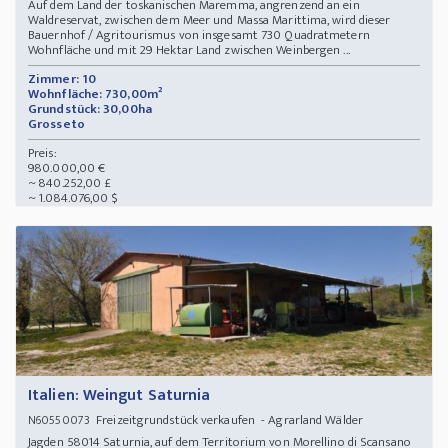
Auf dem Land der toskanischen Maremma, angrenzend an ein
Waldreservat, zwischen dem Meer und Massa Marittima, wird dieser
Bauernhof / Agritourismus von insgesamt 730 Quadratmetern
Wohnfläche und mit 29 Hektar Land zwischen Weinbergen ...
Zimmer: 10
Wohnfläche: 730,00m²
Grundstück: 30,00ha
Grosseto
Preis:
980.000,00 €
~ 840.252,00 £
~ 1.084.076,00 $
Italien: Weingut Saturnia
Freizeitgrundstück verkaufen - Agrarland Wälder
N60550073
Jagden 58014 Saturnia, auf dem Territorium von Morellino di Scansano