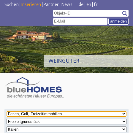
Suchen
|
Inserieren
|
Partner
|
News
de
|
en
|
fr
WEINGÜTER