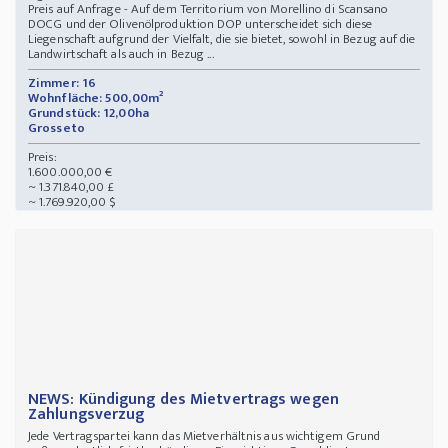
Preis auf Anfrage - Auf dem Territorium von Morellino di Scansano
DOCG und der Olivenölproduktion DOP unterscheidet sich diese
Liegenschaft aufgrund der Vielfalt, die sie bietet, sowohl in Bezug auf die
Landwirtschaft als auch in Bezug ...
Zimmer: 16
Wohnfläche: 500,00m²
Grundstück: 12,00ha
Grosseto
Preis:
1.600.000,00 €
~ 1.371.840,00 £
~ 1.769.920,00 $
NEWS: Kündigung des Mietvertrags wegen
Zahlungsverzug
Jede Vertragspartei kann das Mietverhältnis aus wichtigem Grund