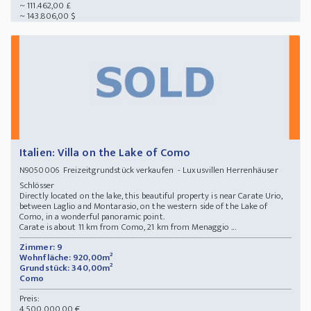
~ 111.462,00 £
~ 143.806,00 $
Italien: Villa on the Lake of Como
Freizeitgrundstück verkaufen - Luxusvillen Herrenhäuser
N9050006
Schlösser
Directly located on the lake, this beautiful property is near Carate Urio,
between Laglio and Montarasio, on the western side of the Lake of
Como, in a wonderful panoramic point.
Carate is about 11 km from Como, 21 km from Menaggio ...
Zimmer: 9
Wohnfläche: 920,00m²
Grundstück: 340,00m²
Como
Preis:
4.500.000,00 €