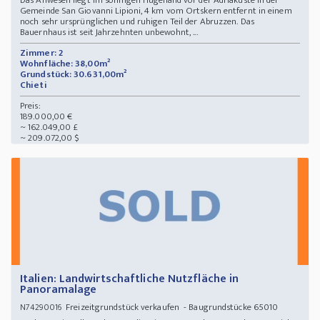
Das Anwesen liegt im sonnigen Hügelland vor der Adriaküste in der
Gemeinde San Giovanni Lipioni, 4 km vom Ortskern entfernt in einem
noch sehr ursprünglichen und ruhigen Teil der Abruzzen. Das
Bauernhaus ist seit Jahrzehnten unbewohnt, ...
Zimmer: 2
Wohnfläche: 38,00m²
Grundstück: 30.631,00m²
Chieti
Preis:
189.000,00 €
~ 162.049,00 £
~ 209.072,00 $
Italien: Landwirtschaftliche Nutzfläche in
Panoramalage
Freizeitgrundstück verkaufen - Baugrundstücke 65010
N74290016