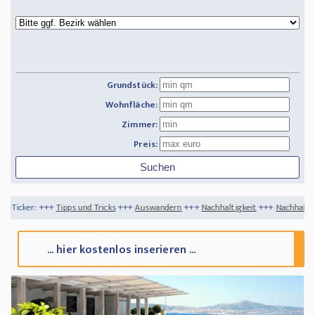
Grundstück:
Wohnfläche:
Zimmer:
Preis:
ps und Tricks
+++
Auswandern
+++
Nachhaltigkeit
+++
Nachhaltigkeit im Garten - 
... hier kostenlos inserieren ...