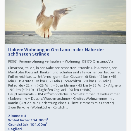
Italien: Wohnung in Oristano in der Nähe der
schönsten Strände
Ferienwohnung verkaufen - Wohnung 09170 Oristano, Via
PI0661
Cimarosa, Italien, in der Nähe der schönsten Strände. Die Altstadt, der
Markt, das Postamt, Banken und Schulen sind alle vorhanden bequem zu
Fuß erreichbar. → Entfernungen: - San Giovanni di Sinis - 12 km (~15
Min.) - Is Arutas - 18 km (~22 Min.) - S'Archittu - 20 km (~25 Min.) -
Putzu Idu - 22 km (~28 Min.) - Bosa Marina - 45 km (~55 Min.) - Alghero
- 90 km (~1h40) - Flughafen Cagliari - 90 km (~1h10)
Hauptmerkmale: - 104 m² Wohnfläche · 2 Schlafzimmer · 2 Badezimmer
(Badewanne + Dusche/Waschmaschine) - Großes Wohnzimmer mit
Kamin (Option zur Einrichtung eines 3. Einzelzimmers mit Fenster) -
Zwei Balkone · Wohnküche · Kürzlich ...
Zimmer: 4
Wohnfläche: 104,00m²
Grundstück: 104,00m²
Cagliari