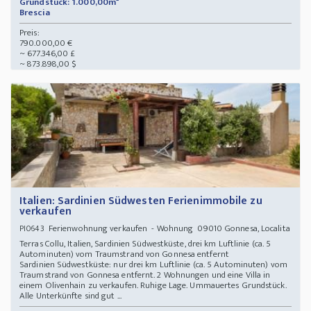
Grundstück: 1.000,00m²
Brescia
Preis:
790.000,00 €
~ 677.346,00 £
~ 873.898,00 $
Italien: Sardinien Südwesten Ferienimmobile zu
verkaufen
Ferienwohnung verkaufen - Wohnung 09010 Gonnesa, Localita
PI0643
Terras Collu, Italien, Sardinien Südwestküste, drei km Luftlinie (ca. 5
Autominuten) vom Traumstrand von Gonnesa entfernt
Sardinien Südwestküste: nur drei km Luftlinie (ca. 5 Autominuten) vom
Traumstrand von Gonnesa entfernt. 2 Wohnungen und eine Villa in
einem Olivenhain zu verkaufen. Ruhige Lage. Ummauertes Grundstück.
Alle Unterkünfte sind gut ...