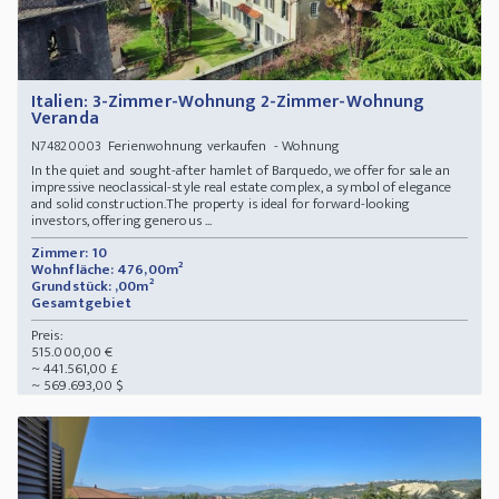
Italien: 3-Zimmer-Wohnung 2-Zimmer-Wohnung
Veranda
Ferienwohnung verkaufen - Wohnung
N74820003
In the quiet and sought-after hamlet of Barquedo, we offer for sale an
impressive neoclassical-style real estate complex, a symbol of elegance
and solid construction.The property is ideal for forward-looking
investors, offering generous ...
Zimmer: 10
Wohnfläche: 476,00m²
Grundstück: ,00m²
Gesamtgebiet
Preis:
515.000,00 €
~ 441.561,00 £
~ 569.693,00 $