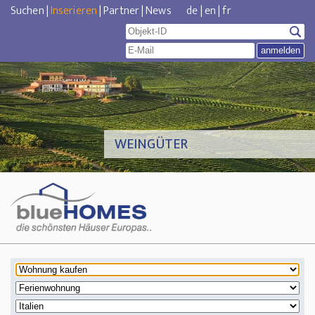
Suchen
|
Inserieren
|
Partner
|
News
de
|
en
|
fr
WEINGÜTER