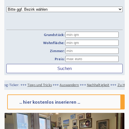
Grundstück:
Wohnfläche:
Zimmer:
Preis:
pps und Tricks
+++
Auswandern
+++
Nachhaltigkeit
+++
Zu Hause den Herbst in vo
... hier kostenlos inserieren ...