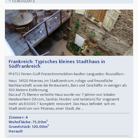
~ 1.536.512,00 $
Frankreich: Typisches kleines Stadthaus in
Südfrankreich
Ferien-Golf-Freizeitimmobilien-kaufen-Languedoc-Roussillion -
PF4752
Haus 34120 Pézenas, im Stadtzentrum, ruhige und freundliche
Nachbarschaft sowie die Restaurants, Bars und Geschäfte in weniger als
100 Metern Entfernung
Das auf 75 Ebenen verteilte Haus wurde vor 7 Jahren von lokalen
Handwerkern (Strom, Sanitär, Fenster und Isolation) für insgesamt
mehr als 85000 ? komplett renoviert. Das Haus befindet sich im
Stadtzentrum von Pézenas, einer Stadt, die ...
Zimmer: 4
Wohnfläche: 75,00m²
Grundstück: 120,00m²
Herault