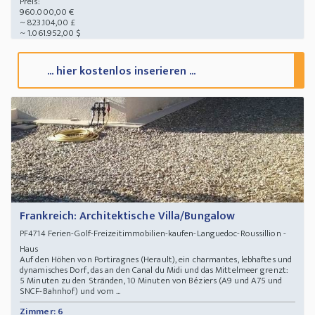
Preis:
960.000,00 €
~ 823.104,00 £
~ 1.061.952,00 $
... hier kostenlos inserieren ...
Frankreich: Architektische Villa/Bungalow
Ferien-Golf-Freizeitimmobilien-kaufen-Languedoc-Roussillion -
PF4714
Haus
Auf den Höhen von Portiragnes (Herault), ein charmantes, lebhaftes und
dynamisches Dorf, das an den Canal du Midi und das Mittelmeer grenzt:
5 Minuten zu den Stränden, 10 Minuten von Béziers (A9 und A75 und
SNCF-Bahnhof) und vom ...
Zimmer: 6