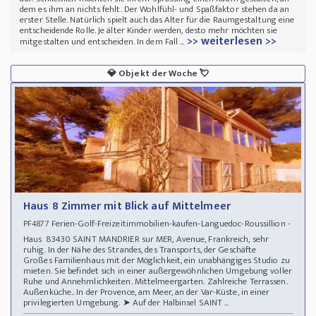
dem es ihm an nichts fehlt. Der Wohlfühl- und Spaßfaktor stehen da an
erster Stelle. Natürlich spielt auch das Alter für die Raumgestaltung eine
entscheidende Rolle. Je älter Kinder werden, desto mehr möchten sie
>> weiterlesen >>
mitgestalten und entscheiden. In dem Fall ...
💎
Objekt der Woche
💘
Haus 8 Zimmer mit Blick auf Mittelmeer
Ferien-Golf-Freizeitimmobilien-kaufen-Languedoc-Roussillion -
PF4877
Haus 83430 SAINT MANDRIER sur MER, Avenue, Frankreich, sehr
ruhig. In der Nähe des Strandes, des Transports, der Geschäfte
Großes Familienhaus mit der Möglichkeit, ein unabhängiges Studio zu
mieten. Sie befindet sich in einer außergewöhnlichen Umgebung voller
Ruhe und Annehmlichkeiten. Mittelmeergarten. Zahlreiche Terrassen.
Außenküche.. In der Provence, am Meer, an der Var-Küste, in einer
privilegierten Umgebung. ➤ Auf der Halbinsel SAINT ...