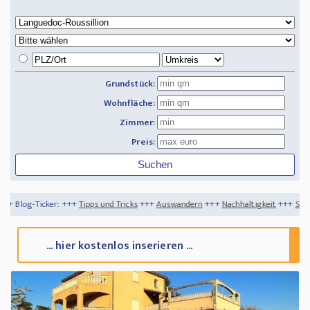
Grundstück:
Wohnfläche:
Zimmer:
Preis:
+++
Tipps und Tricks
+++
Auswandern
+++
Nachhaltigkeit
+++
So machen Sie Ihren G
... hier kostenlos inserieren ...