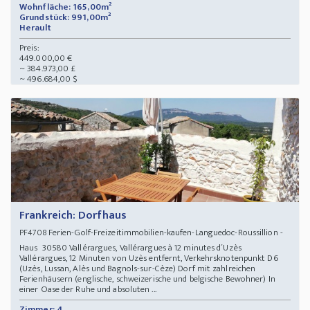
Wohnfläche: 165,00m²
Grundstück: 991,00m²
Herault
Preis:
449.000,00 €
~ 384.973,00 £
~ 496.684,00 $
Frankreich: Dorfhaus
Ferien-Golf-Freizeitimmobilien-kaufen-Languedoc-Roussillion -
PF4708
Haus 30580 Vallérargues, Vallérargues à 12 minutes d´Uzès
Vallérargues, 12 Minuten von Uzès entfernt, Verkehrsknotenpunkt D6
(Uzès, Lussan, Alès und Bagnols-sur-Cèze) Dorf mit zahlreichen
Ferienhäusern (englische, schweizerische und belgische Bewohner) In
einer Oase der Ruhe und absoluten ...
Zimmer: 4