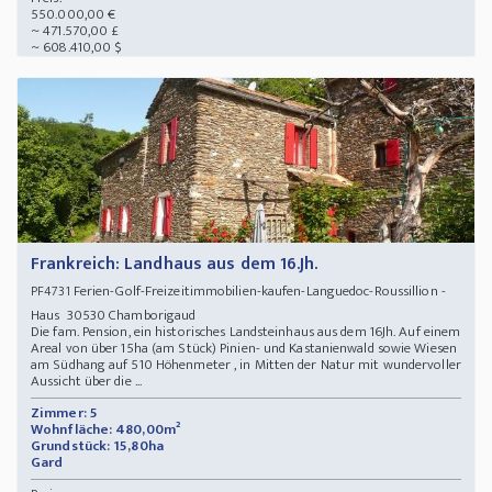
550.000,00 €
~ 471.570,00 £
~ 608.410,00 $
Frankreich: Landhaus aus dem 16.Jh.
Ferien-Golf-Freizeitimmobilien-kaufen-Languedoc-Roussillion -
PF4731
Haus 30530 Chamborigaud
Die fam. Pension, ein historisches Landsteinhaus aus dem 16Jh. Auf einem
Areal von über 15ha (am Stück) Pinien- und Kastanienwald sowie Wiesen
am Südhang auf 510 Höhenmeter , in Mitten der Natur mit wundervoller
Aussicht über die ...
Zimmer: 5
Wohnfläche: 480,00m²
Grundstück: 15,80ha
Gard