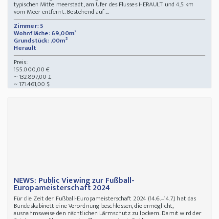
typischen Mittelmeerstadt, am Ufer des Flusses HERAULT und 4,5 km
vom Meer entfernt. Bestehend auf ...
Zimmer: 5
Wohnfläche: 69,00m²
Grundstück: ,00m²
Herault
Preis:
155.000,00 €
~ 132.897,00 £
~ 171.461,00 $
NEWS: Public Viewing zur Fußball-
Europameisterschaft 2024
Für die Zeit der Fußball-Europameisterschaft 2024 (14.6.–14.7.) hat das
Bundeskabinett eine Verordnung beschlossen, die ermöglicht,
ausnahmsweise den nächtlichen Lärmschutz zu lockern. Damit wird der