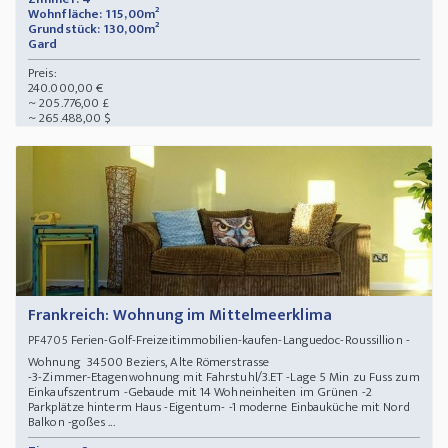
Wohnfläche: 115,00m²
Grundstück: 130,00m²
Gard
Preis:
240.000,00 €
~ 205.776,00 £
~ 265.488,00 $
Frankreich: Wohnung im Mittelmeerklima
Ferien-Golf-Freizeitimmobilien-kaufen-Languedoc-Roussillion -
PF4705
Wohnung 34500 Beziers, Alte Römerstrasse
-3-Zimmer-Etagenwohnung mit Fahrstuhl/3.ET -Lage 5 Min zu Fuss zum
Einkaufszentrum -Gebaude mit 14 Wohneinheiten im Grünen -2
Parkplätze hinterm Haus -Eigentum- -1 moderne Einbauküche mit Nord
Balkon -goßes ...