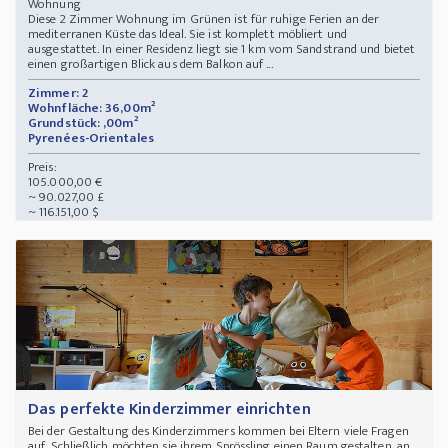
Wohnung
Diese 2 Zimmer Wohnung im Grünen ist für ruhige Ferien an der
mediterranen Küste das Ideal. Sie ist komplett möbliert und
ausgestattet. In einer Residenz liegt sie 1 km vom Sandstrand und bietet
einen großartigen Blick aus dem Balkon auf ...
Zimmer: 2
Wohnfläche: 36,00m²
Grundstück: ,00m²
Pyrenées-Orientales
Preis:
105.000,00 €
~ 90.027,00 £
~ 116.151,00 $
Das perfekte Kinderzimmer einrichten
Bei der Gestaltung des Kinderzimmers kommen bei Eltern viele Fragen
auf. Schließlich möchten sie ihrem Sprössling einen Raum gestalten, an