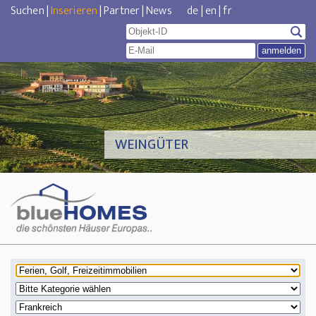
Suchen
|
Inserieren
|
Partner
|
News
de
|
en
|
fr
WEINGÜTER