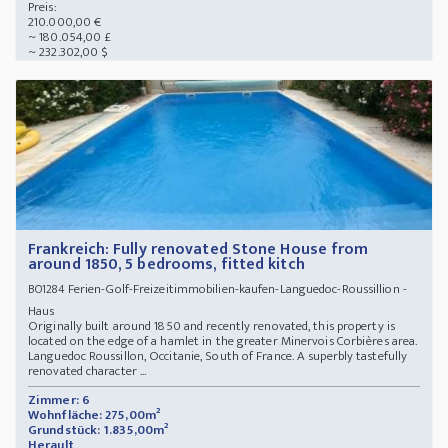
Preis:
210.000,00 €
~ 180.054,00 £
~ 232.302,00 $
Frankreich: Fully renovated Stone House from
around 1850, 5 bedrooms, fitted kitch
Ferien-Golf-Freizeitimmobilien-kaufen-Languedoc-Roussillion -
BO1284
Haus
Originally built around 1850 and recently renovated, this property is
located on the edge of a hamlet in the greater Minervois Corbières area.
Languedoc Roussillon, Occitanie, South of France. A superbly tastefully
renovated character ...
Zimmer: 6
Wohnfläche: 275,00m²
Grundstück: 1.835,00m²
Herault