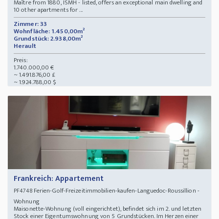
Maître from 1880, ISMH - listed, offers an exceptional main dwelling and
10 other apartments for ...
Zimmer: 33
Wohnfläche: 1.450,00m²
Grundstück: 2.938,00m²
Herault
Preis:
1.740.000,00 €
~ 1.491.876,00 £
~ 1.924.788,00 $
Frankreich: Appartement
Ferien-Golf-Freizeitimmobilien-kaufen-Languedoc-Roussillion -
PF4748
Wohnung
Maisonette-Wohnung (voll eingerichtet), befindet sich im 2. und letzten
Stock einer Eigentumswohnung von 5 Grundstücken. Im Herzen einer