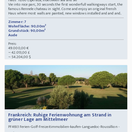
Haus 11260 Esperaza, inbetween sea and ski
Vie into nice parc, 30 seconds the first wonderfull walkingways start, the
famous Rennele chateau in sight. Come and enjoy an original frensh
Haus where most walls are painted, new windows installed and and and..
Zimmer: 7
Wohnfläche: 90,00m²
Grundstück: 90,00m²
Aude
Preis:
49.000,00 €
~ 42.013,00 £
~ 54.204,00 $
Frankreich: Ruhige Ferienwohnung am Strand in
grüner Lage am Mittelmeer
Ferien-Golf-Freizeitimmobilien-kaufen-Languedoc-Roussillion -
PF4693