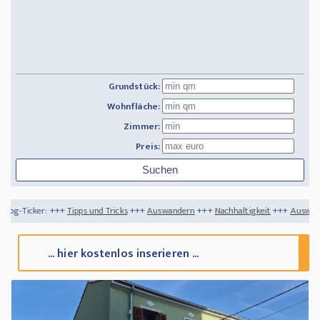
Grundstück:
Wohnfläche:
Zimmer:
Preis:
++
Tipps und Tricks
+++
Auswandern
+++
Nachhaltigkeit
+++
Auswandern - dahin, wo
... hier kostenlos inserieren ...