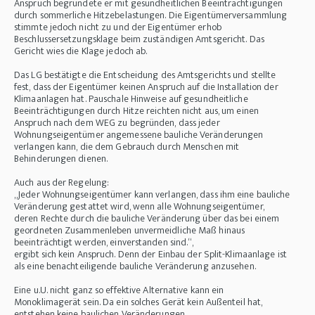
Anspruch begründete er mit gesundheitlichen Beeinträchtigungen
durch sommerliche Hitzebelastungen. Die Eigentümerversammlung
stimmte jedoch nicht zu und der Eigentümer erhob
Beschlussersetzungsklage beim zuständigen Amtsgericht. Das
Gericht wies die Klage jedoch ab.
Das LG bestätigte die Entscheidung des Amtsgerichts und stellte
fest, dass der Eigentümer keinen Anspruch auf die Installation der
Klimaanlagen hat. Pauschale Hinweise auf gesundheitliche
Beeinträchtigungen durch Hitze reichten nicht aus, um einen
Anspruch nach dem WEG zu begründen, dass jeder
Wohnungseigentümer angemessene bauliche Veränderungen
verlangen kann, die dem Gebrauch durch Menschen mit
Behinderungen dienen.
Auch aus der Regelung:
„Jeder Wohnungseigentümer kann verlangen, dass ihm eine bauliche
Veränderung gestattet wird, wenn alle Wohnungseigentümer,
deren Rechte durch die bauliche Veränderung über das bei einem
geordneten Zusammenleben unvermeidliche Maß hinaus
beeinträchtigt werden, einverstanden sind.“,
ergibt sich kein Anspruch. Denn der Einbau der Split-Klimaanlage ist
als eine benachteiligende bauliche Veränderung anzusehen.
Eine u.U. nicht ganz so effektive Alternative kann ein
Monoklimagerät sein. Da ein solches Gerät kein Außenteil hat,
entstehen keine baulichen Veränderungen.