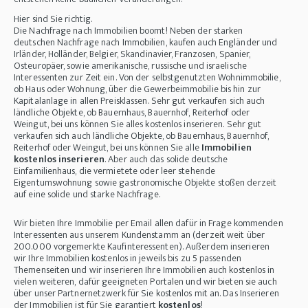
Hier sind Sie richtig.
Die Nachfrage nach Immobilien boomt! Neben der starken
deutschen Nachfrage nach Immobilien, kaufen auch Engländer und
Irländer, Holländer, Belgier, Skandinavier, Franzosen, Spanier,
Osteuropäer, sowie amerikanische, russische und israelische
Interessenten zur Zeit ein. Von der selbstgenutzten Wohnimmobilie,
ob Haus oder Wohnung, über die Gewerbeimmobilie bis hin zur
Kapitalanlage in allen Preisklassen. Sehr gut verkaufen sich auch
ländliche Objekte, ob Bauernhaus, Bauernhof, Reiterhof oder
Weingut, bei uns können Sie alles kostenlos inserieren. Sehr gut
verkaufen sich auch ländliche Objekte, ob Bauernhaus, Bauernhof,
Reiterhof oder Weingut, bei uns können Sie alle
Immobilien
kostenlos inserieren
. Aber auch das solide deutsche
Einfamilienhaus, die vermietete oder leer stehende
Eigentumswohnung sowie gastronomische Objekte stoßen derzeit
auf eine solide und starke Nachfrage.
Wir bieten Ihre Immobilie per Email allen dafür in Frage kommenden
Interessenten aus unserem Kundenstamm an (derzeit weit über
200.000 vorgemerkte Kaufinteressenten). Außerdem inserieren
wir Ihre Immobilien kostenlos in jeweils bis zu 5 passenden
Themenseiten und wir inserieren Ihre Immobilien auch kostenlos in
vielen weiteren, dafür geeigneten Portalen und wir bieten sie auch
über unser Partnernetzwerk für Sie kostenlos mit an. Das Inserieren
der Immobilien ist für Sie garantiert
kostenlos
!