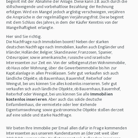
beginnt mit der Abnahme der Anlage. Diese kann z.B. auch durch die
stillschweigende und vorbehaltlose Bezahlung der Rechnung
erfolgen. Wird ein Mangel jedoch arglistig verschwiegen, verjähren
die Ansprüche in der regelmäßigen Verjährungsfrist. Diese beginnt
mit dem Schluss des Jahres, in dem der Käufer Kenntnis von der
Mangelhaftigkeit erlangte.
Hier sind Sie richtig.
Die Nachfrage nach Immobilien boomt! Neben der starken
deutschen Nachfrage nach Immobilien, kaufen auch Engländer und
Irländer, Holländer, Belgier, Skandinavier, Franzosen, Spanier,
Osteuropäer, sowie amerikanische, russische und israelische
Interessenten zur Zeit ein. Von der selbstgenutzten Wohnimmobilie,
ob Haus oder Wohnung, über die Gewerbeimmobilie bis hin zur
Kapitalanlage in allen Preisklassen. Sehr gut verkaufen sich auch
ländliche Objekte, ob Bauernhaus, Bauernhof, Reiterhof oder
Weingut, bei uns können Sie alles kostenlos inserieren. Sehr gut
verkaufen sich auch ländliche Objekte, ob Bauernhaus, Bauernhof,
Reiterhof oder Weingut, bei uns können Sie alle
Immobilien
kostenlos inserieren
. Aber auch das solide deutsche
Einfamilienhaus, die vermietete oder leer stehende
Eigentumswohnung sowie gastronomische Objekte stoßen derzeit
auf eine solide und starke Nachfrage.
Wir bieten Ihre Immobilie per Email allen dafür in Frage kommenden
Interessenten aus unserem Kundenstamm an (derzeit weit über