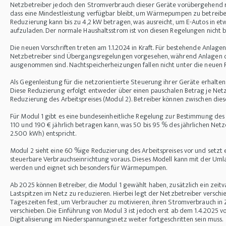
Netzbetreiber jedoch den Stromverbrauch dieser Geräte vorübergehend re
dass eine Mindestleistung verfügbar bleibt, um Wärmepumpen zu betreibe
Reduzierung kann bis zu 4,2 kW betragen, was ausreicht, um E-Autos in e
aufzuladen. Der normale Haushaltsstrom ist von diesen Regelungen nicht b
Die neuen Vorschriften treten am 1.1.2024 in Kraft. Für bestehende Anlag
Netzbetreiber sind Übergangsregelungen vorgesehen, während Anlagen o
ausgenommen sind. Nachtspeicherheizungen fallen nicht unter die neuen 
Als Gegenleistung für die netzorientierte Steuerung ihrer Geräte erhalten
Diese Reduzierung erfolgt entweder über einen pauschalen Betrag je Netz
Reduzierung des Arbeitspreises (Modul 2). Betreiber können zwischen die
Für Modul 1 gibt es eine bundeseinheitliche Regelung zur Bestimmung des
110 und 190 € jährlich betragen kann, was 50 bis 95 % des jährlichen Netz
2.500 kWh) entspricht.
Modul 2 sieht eine 60 %ige Reduzierung des Arbeitspreises vor und setzt 
steuerbare Verbrauchseinrichtung voraus. Dieses Modell kann mit der Um
werden und eignet sich besonders für Wärmepumpen.
Ab 2025 können Betreiber, die Modul 1 gewählt haben, zusätzlich ein zeit
Lastspitzen im Netz zu reduzieren. Hierbei legt der Netzbetreiber verschi
Tageszeiten fest, um Verbraucher zu motivieren, ihren Stromverbrauch in
verschieben. Die Einführung von Modul 3 ist jedoch erst ab dem 1.4.2025 
Digitalisierung im Niederspannungsnetz weiter fortgeschritten sein muss.