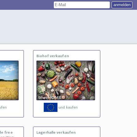
Biohof verkaufen
ufen
und kaufen
de free
Lagerhalle verkaufen