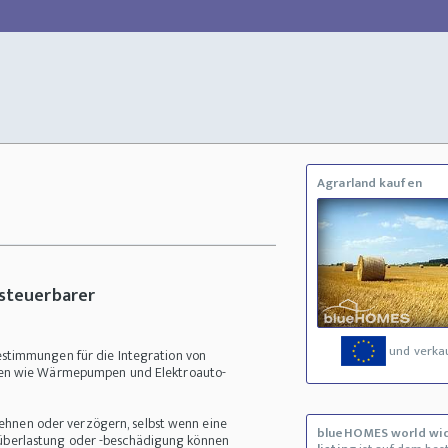
Agrarland kaufen
 steuerbarer
und verka
stimmungen für die Integration von
gen wie Wärmepumpen und Elektroauto-
ehnen oder verzögern, selbst wenn eine
blueHOMES world wi
tzüberlastung oder -beschädigung können