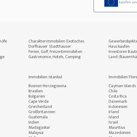
kaufen un
höfe
Charakterimmobilien Exotisches
Gewerbeobjekt
Dorfhäuser Stadthäuser
Haus kaufen
Ferien, Golf, Freizeitimmobilien
Investoren Baut
rge
Gastronomie, Hotels, Camping
Land-/Bauernhä
Immobilien Istanbul
Immobilien Flor
Bosnien-Herzegowina
Cayman Islands
Brasilien
Chile
Bulgarien
Costa Rica
Cape Verde
Dänemark
Griechenland
Indonesien
Großbritannien
Irland
Guatemala
Island
Indien
Israel
Madagaskar
Mauritius
Malaysia
Mazedonien