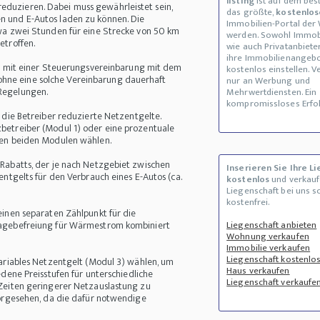
listing
ist auf dem be
duzieren. Dabei muss gewährleistet sein,
das größte,
kostenlos
n und E-Autos laden zu können. Die
Immobilien-Portal der 
twa zwei Stunden für eine Strecke von 50 km
werden. Sowohl Immob
etroffen.
wie auch Privatanbiete
ihre Immobilienangeb
en mit einer Steuerungsvereinbarung mit dem
kostenlos einstellen. V
hne eine solche Vereinbarung dauerhaft
nur an Werbung und
Regelungen.
Mehrwertdiensten. Ein
kompromissloses Erfo
 die Betreiber reduzierte Netzentgelte.
betreiber (Modul 1) oder eine prozentuale
sen beiden Modulen wählen.
 Rabatts, der je nach Netzgebiet zwischen
Inserieren Sie Ihre L
entgelts für den Verbrauch eines E-Autos (ca.
kostenlos
und verkauf
Liegenschaft bei uns s
kostenfrei.
einen separaten Zählpunkt für die
lagebefreiung für Wärmestrom kombiniert
Liegenschaft anbieten
Wohnung verkaufen
Immobilie verkaufen
Liegenschaft kostenlos
variables Netzentgelt (Modul 3) wählen, um
Haus verkaufen
edene Preisstufen für unterschiedliche
Liegenschaft verkaufe
 Zeiten geringerer Netzauslastung zu
vorgesehen, da die dafür notwendige