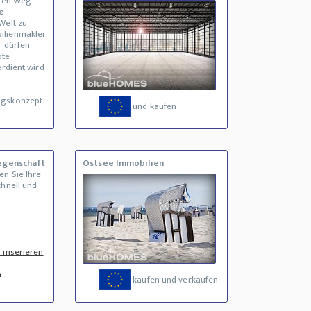
sten Weg
e
Welt zu
ilienmakler
r dürfen
ote
erdient wird
lgskonzept
und kaufen
iegenschaft
Ostsee Immobilien
en Sie Ihre
chnell und
 inserieren
n
kaufen und verkaufen