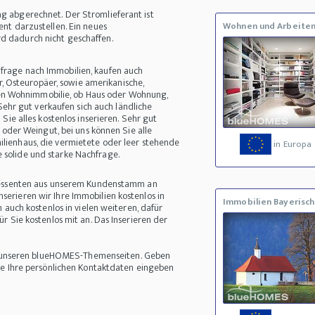
g abgerechnet. Der Stromlieferant ist
nt darzustellen. Ein neues
Wohnen und Arbeite
d dadurch nicht geschaffen.
frage nach Immobilien, kaufen auch
r, Osteuropäer, sowie amerikanische,
zten Wohnimmobilie, ob Haus oder Wohnung,
Sehr gut verkaufen sich auch ländliche
Sie alles kostenlos inserieren. Sehr gut
 oder Weingut, bei uns können Sie alle
milienhaus, die vermietete oder leer stehende
in Europa
solide und starke Nachfrage.
eressenten aus unserem Kundenstamm an
erieren wir Ihre Immobilien kostenlos in
Immobilien Bayerisch
 auch kostenlos in vielen weiteren, dafür
r Sie kostenlos mit an. Das Inserieren der
auf unseren blueHOMES-Themenseiten. Geben
ie Ihre persönlichen Kontaktdaten eingeben