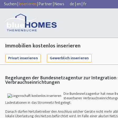
Suchen
|
Inserieren
|
Partner
|
News
de
|
en
|
fr
Immobilien kostenlos inserieren
Privat inserieren
Gewerblich inserieren
Regelungen der Bundesnetzagentur zur
Integration
Verbrauchseinrichtungen
Die Bundesnetzagentur hat neue Be
steuerbaren Verbrauchseinrichtun
Ladestationen in das Stromnetz festgelegt.
Danach dürfen Netzbetreiber den Anschluss solcher Geräte nicht mehr abl
lokale Überlastung des Netzes befürchtet wird. Im Falle einer akuten Ne