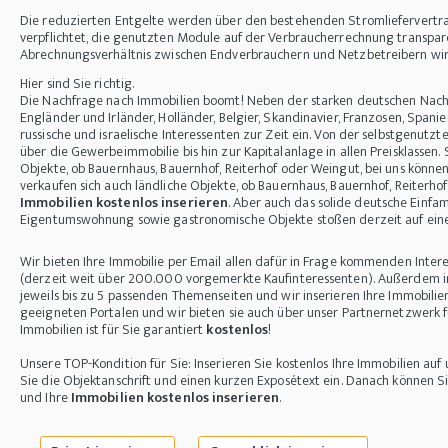
Die reduzierten Entgelte werden über den bestehenden Stromliefervertra
verpflichtet, die genutzten Module auf der Verbraucherrechnung transpare
Abrechnungsverhältnis zwischen Endverbrauchern und Netzbetreibern wir
Hier sind Sie richtig.
Die Nachfrage nach Immobilien boomt! Neben der starken deutschen Nach
Engländer und Irländer, Holländer, Belgier, Skandinavier, Franzosen, Spanie
russische und israelische Interessenten zur Zeit ein. Von der selbstgenut
über die Gewerbeimmobilie bis hin zur Kapitalanlage in allen Preisklassen. 
Objekte, ob Bauernhaus, Bauernhof, Reiterhof oder Weingut, bei uns können 
verkaufen sich auch ländliche Objekte, ob Bauernhaus, Bauernhof, Reiterhof
Immobilien kostenlos inserieren
. Aber auch das solide deutsche Einfa
Eigentumswohnung sowie gastronomische Objekte stoßen derzeit auf eine 
Wir bieten Ihre Immobilie per Email allen dafür in Frage kommenden Int
(derzeit weit über 200.000 vorgemerkte Kaufinteressenten). Außerdem ins
jeweils bis zu 5 passenden Themenseiten und wir inserieren Ihre Immobilien
geeigneten Portalen und wir bieten sie auch über unser Partnernetzwerk fü
Immobilien ist für Sie garantiert
kostenlos
!
Unsere TOP-Kondition für Sie: Inserieren Sie kostenlos Ihre Immobilien 
Sie die Objektanschrift und einen kurzen Exposétext ein. Danach können S
und Ihre
Immobilien kostenlos inserieren
.