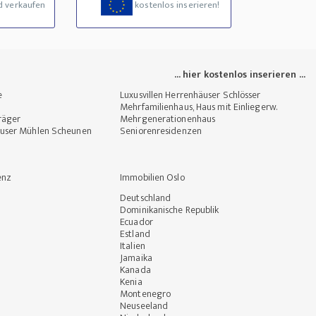
d verkaufen
kostenlos inserieren!
... hier kostenlos inserieren ...
e
Luxusvillen Herrenhäuser Schlösser
Mehrfamilienhaus, Haus mit Einliegerw.
räger
Mehrgenerationenhaus
user Mühlen Scheunen
Seniorenresidenzen
enz
Immobilien Oslo
Deutschland
Dominikanische Republik
Ecuador
Estland
Italien
Jamaika
Kanada
Kenia
Montenegro
Neuseeland