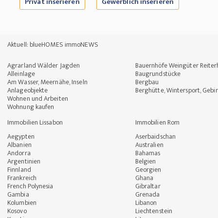
Privat inserieren
Gewerblich inserieren
Aktuell: blueHOMES immoNEWS
Agrarland Wälder Jagden
Bauernhöfe Weingüter Reiter
Alleinlage
Baugrundstücke
Am Wasser, Meernähe, Inseln
Bergbau
Anlageobjekte
Berghütte, Wintersport, Gebi
Wohnen und Arbeiten
Wohnung kaufen
Immobilien Lissabon
Immobilien Rom
Aegypten
Aserbaidschan
Albanien
Australien
Andorra
Bahamas
Argentinien
Belgien
Finnland
Georgien
Frankreich
Ghana
French Polynesia
Gibraltar
Gambia
Grenada
Kolumbien
Libanon
Kosovo
Liechtenstein