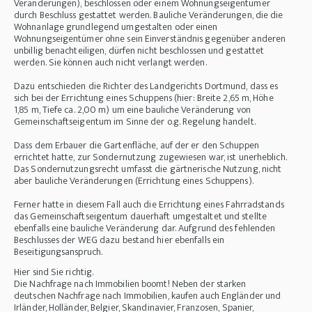
Veränderungen), beschlossen oder einem Wohnungseigentümer
durch Beschluss gestattet werden. Bauliche Veränderungen, die die
Wohnanlage grundlegend umgestalten oder einen
Wohnungseigentümer ohne sein Einverständnis gegenüber anderen
unbillig benachteiligen, dürfen nicht beschlossen und gestattet
werden. Sie können auch nicht verlangt werden.
Dazu entschieden die Richter des Landgerichts Dortmund, dass es
sich bei der Errichtung eines Schuppens (hier: Breite 2,65 m, Höhe
1,85 m, Tiefe ca. 2,00 m) um eine bauliche Veränderung von
Gemeinschaftseigentum im Sinne der o.g. Regelung handelt.
Dass dem Erbauer die Gartenfläche, auf der er den Schuppen
errichtet hatte, zur Sondernutzung zugewiesen war, ist unerheblich.
Das Sondernutzungsrecht umfasst die gärtnerische Nutzung, nicht
aber bauliche Veränderungen (Errichtung eines Schuppens).
Ferner hatte in diesem Fall auch die Errichtung eines Fahrradstands
das Gemeinschaftseigentum dauerhaft umgestaltet und stellte
ebenfalls eine bauliche Veränderung dar. Aufgrund des fehlenden
Beschlusses der WEG dazu bestand hier ebenfalls ein
Beseitigungsanspruch.
Hier sind Sie richtig.
Die Nachfrage nach Immobilien boomt! Neben der starken
deutschen Nachfrage nach Immobilien, kaufen auch Engländer und
Irländer, Holländer, Belgier, Skandinavier, Franzosen, Spanier,