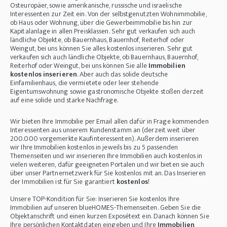
Osteuropäer, sowie amerikanische, russische und israelische
Interessenten zur Zeit ein. Von der selbstgenutzten Wohnimmobilie,
ob Haus oder Wohnung, über die Gewerbeimmobilie bis hin zur
Kapitalanlage in allen Preisklassen. Sehr gut verkaufen sich auch
ländliche Objekte, ob Bauernhaus, Bauernhof, Reiterhof oder
Weingut, bei uns können Sie alles kostenlos inserieren. Sehr gut
verkaufen sich auch ländliche Objekte, ob Bauernhaus, Bauernhof,
Reiterhof oder Weingut, bei uns können Sie alle
Immobilien
kostenlos inserieren
. Aber auch das solide deutsche
Einfamilienhaus, die vermietete oder leer stehende
Eigentumswohnung sowie gastronomische Objekte stoßen derzeit
auf eine solide und starke Nachfrage.
Wir bieten Ihre Immobilie per Email allen dafür in Frage kommenden
Interessenten aus unserem Kundenstamm an (derzeit weit über
200.000 vorgemerkte Kaufinteressenten). Außerdem inserieren
wir Ihre Immobilien kostenlos in jeweils bis zu 5 passenden
Themenseiten und wir inserieren Ihre Immobilien auch kostenlos in
vielen weiteren, dafür geeigneten Portalen und wir bieten sie auch
über unser Partnernetzwerk für Sie kostenlos mit an. Das Inserieren
der Immobilien ist für Sie garantiert
kostenlos
!
Unsere TOP-Kondition für Sie: Inserieren Sie kostenlos Ihre
Immobilien auf unseren blueHOMES-Themenseiten. Geben Sie die
Objektanschrift und einen kurzen Exposétext ein. Danach können Sie
Ihre persönlichen Kontaktdaten eingeben und Ihre
Immobilien