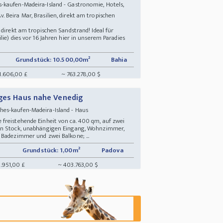
-kaufen-Madeira-Island - Gastronomie, Hotels,
 Beira Mar, Brasilien, direkt am tropischen
 direkt am tropischen Sandstrand! Ideal für
ie) dies vor 16 Jahren hier in unserem Paradies
Grundstück: 10.500,00m²
Bahia
1.606,00 £
~ 763.278,00 $
iges Haus nahe Venedig
hes-kaufen-Madeira-Island - Haus
freistehende Einheit von ca. 400 qm, auf zwei
ten Stock, unabhängigen Eingang, Wohnzimmer,
 Badezimmer und zwei Balkone; ...
Grundstück: 1,00m²
Padova
2.951,00 £
~ 403.763,00 $