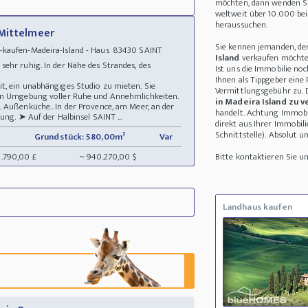
möchten, dann wenden Sie
weltweit über 10.000 be
heraussuchen.
 Mittelmeer
Sie kennen jemanden, de
-kaufen-Madeira-Island - Haus 83430 SAINT
Island
verkaufen möchte? 
ehr ruhig. In der Nähe des Strandes, des
Ist uns die Immobilie noc
Ihnen als Tippgeber eine
t, ein unabhängiges Studio zu mieten. Sie
Vermittlungsgebühr zu. D
hen Umgebung voller Ruhe und Annehmlichkeiten.
in Madeira Island zu 
 Außenküche.. In der Provence, am Meer, an der
handelt. Achtung Immobil
ung. ➤ Auf der Halbinsel SAINT ...
direkt aus Ihrer Immobi
Schnittstelle). Absolut un
Grundstück: 580,00m²
Var
8.790,00 £
~ 940.270,00 $
Bitte kontaktieren Sie 
Landhaus kaufen