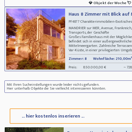
💎
Objekt der Woche
💘
Haus 8 Zimmer mit Blick auf
Charakterimmobilien-Exotisches
PF4877
MANDRIER sur MER, Avenue, Frankreich, s
Transports, der Geschäfte
Großes Familienhaus mit der Möglichkei
befindet sich in einer außergewöhnlic
Mittelmeergarten. Zahlreiche Terrassen.
Var-Küste, in einer privilegierten Umgeb
Zimmer: 8
Wohnfläche: 210,00m²
Preis:
850.000,00 €
~ 72
Mit Ihren Sucheinstellungen wurde leider nichts gefunden.
Hier unterhalb Objekte die Sie vielleicht interessieren könnten.
... hier kostenlos inserieren ...