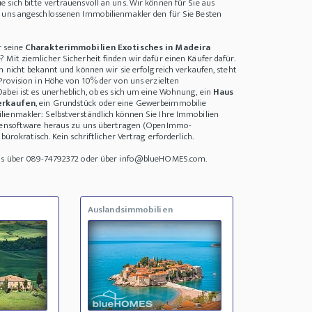
 sich bitte vertrauensvoll an uns. Wir können für Sie aus
i uns angeschlossenen Immobilienmakler den für Sie Besten
r seine
Charakterimmobilien Exotisches in Madeira
Mit ziemlicher Sicherheit finden wir dafür einen Käufer dafür.
h nicht bekannt und können wir sie erfolgreich verkaufen, steht
 Provision in Höhe von 10% der von uns erzielten
abei ist es unerheblich, ob es sich um eine Wohnung, ein
Haus
verkaufen
, ein Grundstück oder eine Gewerbeimmobilie
ienmakler: Selbstverständlich können Sie Ihre Immobilien
liensoftware heraus zu uns übertragen (OpenImmo-
bürokratisch. Kein schriftlicher Vertrag erforderlich.
uns über 089-74792372 oder über info@blueHOMES.com.
Auslandsimmobilien