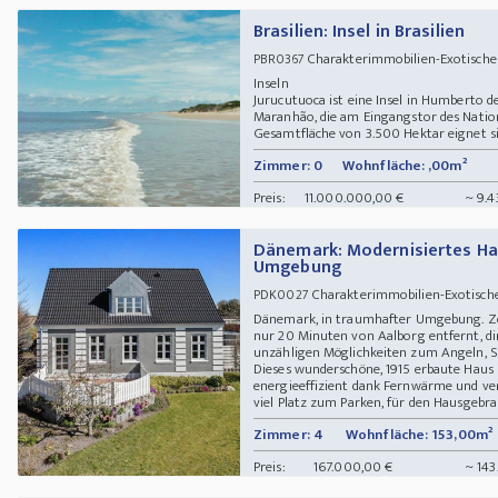
Brasilien: Insel in Brasilien
Charakterimmobilien-Exotisches
PBR0367
Inseln
Jurucutuoca ist eine Insel in Humberto 
Maranhão, die am Eingangstor des Nation
Gesamtfläche von 3.500 Hektar eignet sic
Zimmer: 0
Wohnfläche: ,00m²
Preis:
11.000.000,00 €
~ 9.4
Dänemark: Modernisiertes Ha
Umgebung
Charakterimmobilien-Exotische
PDK0027
Dänemark, in traumhafter Umgebung. Zent
nur 20 Minuten von Aalborg entfernt, di
unzähligen Möglichkeiten zum Angeln,
Dieses wunderschöne, 1915 erbaute Haus i
energieeffizient dank Fernwärme und ve
viel Platz zum Parken, für den Hausgebr
Zimmer: 4
Wohnfläche: 153,00m²
Preis:
167.000,00 €
~ 143