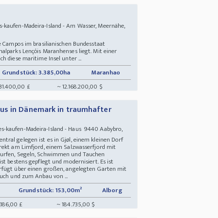
-kaufen-Madeira-Island - Am Wasser, Meernähe,
de Campos im brasilianischen Bundesstaat
alparks Lençóis Maranhenses liegt. Mit einer
h diese maritime Insel unter ...
Grundstück: 3.385,00ha
Maranhao
31.400,00 £
~ 12.168.200,00 $
us in Dänemark in traumhafter
s-kaufen-Madeira-Island - Haus 9440 Aabybro,
ral gelegen ist es in Gjøl, einem kleinen Dorf
rekt am Limfjord, einem Salzwasserfjord mit
 Surfen, Segeln, Schwimmen und Tauchen
st bestens gepflegt und modernisiert. Es ist
rfügt über einen großen, angelegten Garten mit
auch und zum Anbau von ...
Grundstück: 153,00m²
Alborg
.186,00 £
~ 184.735,00 $