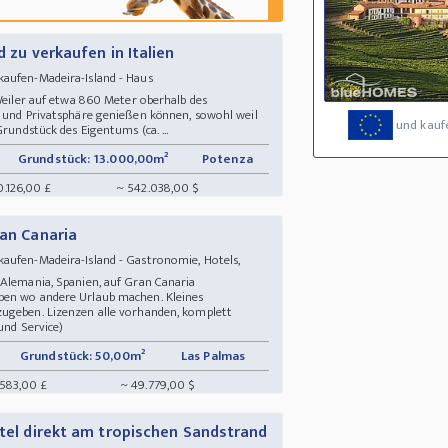
d zu verkaufen in Italien
kaufen-Madeira-Island - Haus
 Weiler auf etwa 860 Meter oberhalb des
e und Privatsphäre genießen können, sowohl weil
und kauf
Grundstück des Eigentums (ca. ...
Grundstück: 13.000,00m²
Potenza
0.126,00 £
~ 542.038,00 $
ran Canaria
aufen-Madeira-Island - Gastronomie, Hotels,
 Alemania, Spanien, auf Gran Canaria
ben wo andere Urlaub machen. Kleines
zugeben. Lizenzen alle vorhanden, komplett
 und Service)
Grundstück: 50,00m²
Las Palmas
.583,00 £
~ 49.779,00 $
otel direkt am tropischen Sandstrand