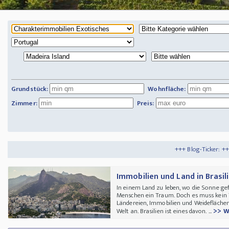
Grundstück:
Wohnfläche:
Zimmer:
Preis:
+++ Blog-Ticker: +++
Tipps und Tricks
+
Immobilien und Land in Brasil
In einem Land zu leben, wo die Sonne gefü
Menschen ein Traum. Doch es muss kein
Ländereien, Immobilien und Weideflächen
>> w
Welt an. Brasilien ist eines davon. ...