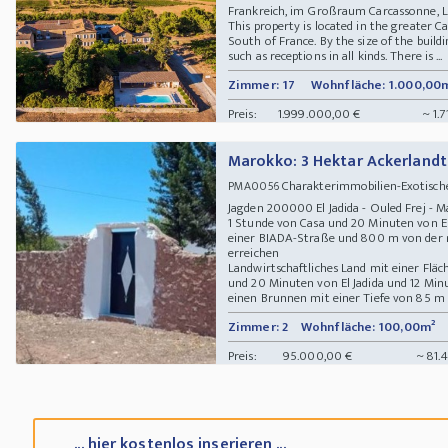
Frankreich, im Großraum Carcassonne, L
This property is located in the greater C
South of France. By the size of the buildin
such as receptions in all kinds. There is ...
Zimmer: 17
Wohnfläche: 1.000,00
Preis:
1.999.000,00 €
~ 1.
Marokko: 3 Hektar Ackerlandti
Charakterimmobilien-Exotische
PMA0056
Jagden 200000 El Jadida - Ouled Frej - 
1 Stunde von Casa und 20 Minuten von El
einer BIADA-Straße und 800 m von der re
erreichen
Landwirtschaftliches Land mit einer Fläc
und 20 Minuten von El Jadida und 12 Minu
einen Brunnen mit einer Tiefe von 85 m 
Zimmer: 2
Wohnfläche: 100,00m²
Preis:
95.000,00 €
~ 81.
... hier kostenlos inserieren ...