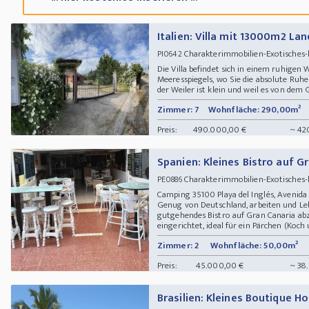
Italien: Villa mit 13000m2 Lan
Charakterimmobilien-Exotisches-
PI0642
Die Villa befindet sich in einem ruhigen
Meeresspiegels, wo Sie die absolute Ruh
der Weiler ist klein und weil es von dem 
Zimmer: 7
Wohnfläche: 290,00m²
Preis:
490.000,00 €
~ 42
Spanien: Kleines Bistro auf G
Charakterimmobilien-Exotisches-k
PE0886
Camping 35100 Playa del Inglés, Avenida
Genug von Deutschland, arbeiten und Le
gutgehendes Bistro auf Gran Canaria ab
eingerichtet, ideal für ein Pärchen (Koch
Zimmer: 2
Wohnfläche: 50,00m²
Preis:
45.000,00 €
~ 38
Brasilien: Kleines Boutique H