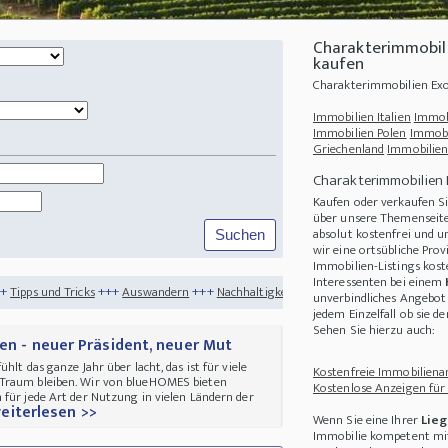
Charakterimmobili
kaufen
Charakterimmobilien Exo
Immobilien Italien
Immob
Immobilien Polen
Immobi
Griechenland
Immobilien
Charakterimmobilien 
Kaufen oder verkaufen S
über unsere Themenseite
absolut kostenfrei und u
wir eine ortsübliche Pro
Immobilien-Listings kost
Interessenten bei einem
++
Auswandern
+++
Nachhaltigkeit
+++
Was benötigt man zur Eröffnung eines Ban
unverbindliches Angebot 
jedem Einzelfall ob sie 
Sehen Sie hierzu auch:
ien - neuer Präsident, neuer Mut
hlt das ganze Jahr über lacht, das ist für viele
Kostenfreie Immobilienan
 Traum bleiben. Wir von blueHOMES bieten
Kostenlose Anzeigen für
 für jede Art der Nutzung in vielen Ländern der
eiterlesen >>
Wenn Sie eine Ihrer
Lieg
Immobilie kompetent mit