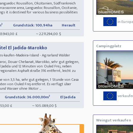
anguedoc Roussillon, Okzitanien, Südfrankreich
arcassonne area, Languedoc Roussillon, Occitanie,
gs it is destined for various business possibilities
in Europ
m²
Grundstück: 100,94ha
Herault
713.943,00 £
~ 2.211.294,00 $
Campingplatz
tel El Jadida-Marokko
s-kaufen-Madeira-Island - Agrarland Wälder
Maroc, Douar Chebanat, Marokko, sehr gut gelegen,
 Jadida und 12 Minuten von Ouled Frej, neben
gionalen Asphaltstraße 316 entfernt, leicht zu
he von 3,5 ha, sehr gut gelegen, 1 Stunde von Casa
ten von Ouled Frej entfernt. Es verfügt über
und Wasser ohne Motor ...
verkaufe
Grundstück: 36.000,00m²
El Jadida
453,00 £
~ 105.089,00 $
Weingut verkaufen