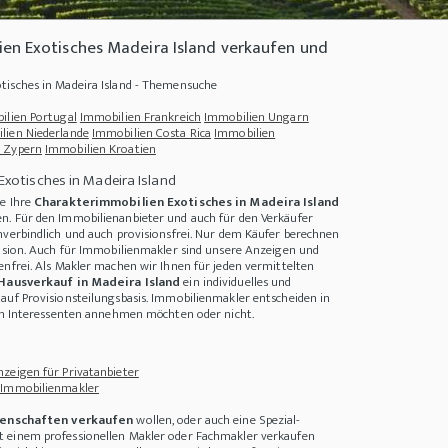
en Exotisches Madeira Island verkaufen und
tisches in Madeira Island - Themensuche
ilien Portugal
Immobilien Frankreich
Immobilien Ungarn
lien Niederlande
Immobilien Costa Rica
Immobilien
 Zypern
Immobilien Kroatien
Exotisches in Madeira Island
ie Ihre
Charakterimmobilien Exotisches in Madeira Island
n. Für den Immobilienanbieter und auch für den Verkäufer
nverbindlich und auch provisionsfrei. Nur dem Käufer berechnen
vision. Auch für Immobilienmakler sind unsere Anzeigen und
enfrei. Als Makler machen wir Ihnen für jeden vermittelten
Hausverkauf in Madeira Island
ein individuelles und
kkontos auf Jamaika?
+++
Was kostet ein eigener Pool? - Anschaffung und Unterha
auf Provisionsteilungsbasis. Immobilienmakler entscheiden in
den Interessenten annehmen möchten oder nicht.
zeigen für Privatanbieter
 Immobilienmakler
enschaften verkaufen
wollen, oder auch eine Spezial-
 einem professionellen Makler oder Fachmakler verkaufen