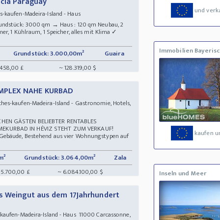
ncia Paraguay
und verk
s-kaufen-Madeira-Island - Haus
rundstück: 3000 qm → Haus : 120 qm Neubau, 2
er, 1 Kühlraum, 1 Speicher, alles mit Klima ✓
Immobilien Bayerisc
Grundstück: 3.000,00m²
Guaira
.458,00 £
~ 128.319,00 $
MPLEX NAHE KURBAD
hes-kaufen-Madeira-Island - Gastronomie, Hotels,
CHEN GÄSTEN BELIEBTER RENTABLES
EKURBAD IN HÉVIZ STEHT ZUM VERKAUF!
kaufen u
Gebäude, Bestehend aus vier Wohnungstypen auf
m²
Grundstück: 3.064,00m²
Zala
15.700,00 £
~ 6.084.100,00 $
Inseln und Meer
s Weingut aus dem 17Jahrhundert
kaufen-Madeira-Island - Haus 11000 Carcassonne,