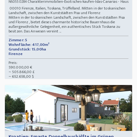
Charakterimmobilien-Exotisches-kaufen-Islas-Canarias - Haus
N60550284
00010 Firenze, Italien, Toskana, Trüffelland. Mitten in der toskanischen
Landschaft, zwischen den Kunststädten Pisa und Florenz
Mitten in der toskanischen Landschaft, zwischen den Kunststädten Pisa
und Florenz , bietet dieses charmante historische Bauernhaus die
außergewöhnliche Gelegenheit, ein authentisches Stück Toskana zu
besitzen. Das Anwesen vereint ...
Zimmer: 5
Wohnfläche: 417,00m²
Grundstück: 15,00ha
Firenze
Preis:
590.000,00 €
~ 505.866,00 £
~ 652.658,00 $
Kroatien: Smarte Doppelhaushälfte im Grünen