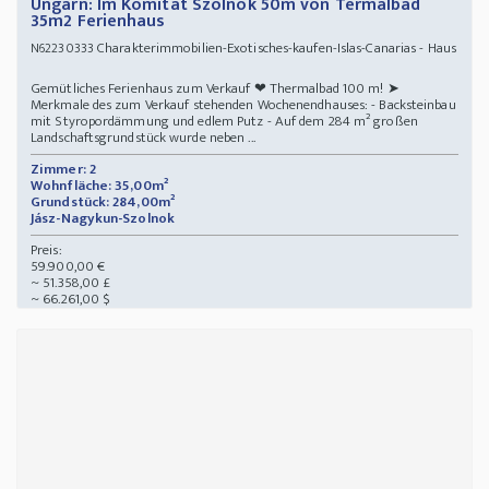
Ungarn: Im Komitat Szolnok 50m von Termalbad
35m2 Ferienhaus
Charakterimmobilien-Exotisches-kaufen-Islas-Canarias - Haus
N62230333
Gemütliches Ferienhaus zum Verkauf ❤ Thermalbad 100 m! ➤
Merkmale des zum Verkauf stehenden Wochenendhauses: - Backsteinbau
mit Styropordämmung und edlem Putz - Auf dem 284 m² großen
Landschaftsgrundstück wurde neben ...
Zimmer: 2
Wohnfläche: 35,00m²
Grundstück: 284,00m²
Jász-Nagykun-Szolnok
Preis:
59.900,00 €
~ 51.358,00 £
~ 66.261,00 $