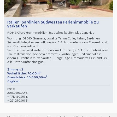
Italien: Sardinien Südwesten Ferienimmobile zu
verkaufen
Charakterimmobilien-Exotisches-kaufen-Islas-Canarias -
PI0643
Wohnung 09010 Gonnesa, Localita Terras Collu, Italien, Sardinien
Südwestküste, drei km Luftlinie (ca. 5 Autominuten) vom Traumstrand
von Gonnesa entfernt
Sardinien Südwestküste: nur drei km Luftlinie (ca. 5 Autominuten) vom
Traumstrand von Gonnesa entfernt. 2 Wohnungen und eine Villa in
einem Olivenhain zu verkaufen. Ruhige Lage. Ummauertes Grundstück.
Alle Unterkünfte sind gut ...
Zimmer: 3
Wohnfläche: 70,00m²
Grundstück: 10.000,00m²
Cagliari
Preis:
200.000,00 €
~ 171.480,00 £
~ 221.240,00 $