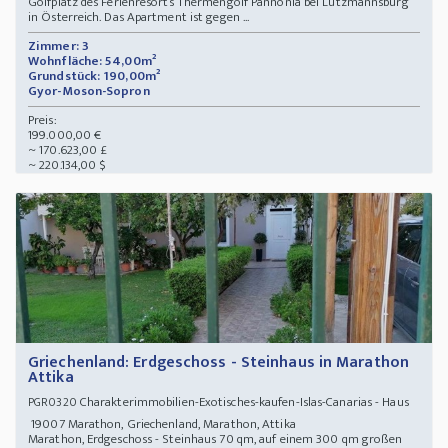
Golfplatz des Ferienresorts Thermengolf Pannonia bei Lutzmannsburg
in Österreich. Das Apartment ist gegen ...
Zimmer: 3
Wohnfläche: 54,00m²
Grundstück: 190,00m²
Gyor-Moson-Sopron
Preis:
199.000,00 €
~ 170.623,00 £
~ 220.134,00 $
Griechenland: Erdgeschoss - Steinhaus in Marathon
Attika
Charakterimmobilien-Exotisches-kaufen-Islas-Canarias - Haus
PGR0320
19007 Marathon, Griechenland, Marathon, Attika
Marathon, Erdgeschoss - Steinhaus 70 qm, auf einem 300 qm großen