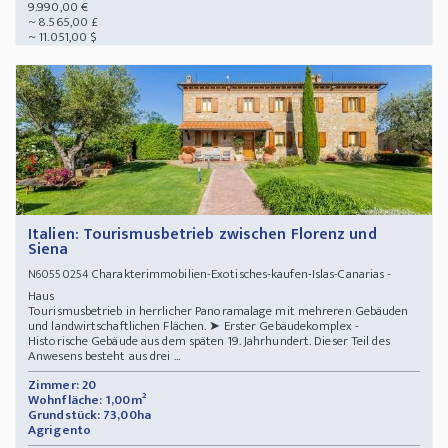
9.990,00 €
~ 8.565,00 £
~ 11.051,00 $
Italien: Tourismusbetrieb zwischen Florenz und
Siena
Charakterimmobilien-Exotisches-kaufen-Islas-Canarias -
N60550254
Haus
Tourismusbetrieb in herrlicher Panoramalage mit mehreren Gebäuden
und landwirtschaftlichen Flächen. ➤ Erster Gebäudekomplex -
Historische Gebäude aus dem späten 19. Jahrhundert. Dieser Teil des
Anwesens besteht aus drei ...
Zimmer: 20
Wohnfläche: 1,00m²
Grundstück: 73,00ha
Agrigento