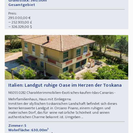
Grundstück: 360,00m²
Gesamtgebiet
Preis:
295.000,00 €
~ 252.933,00 £
~ 326.329,00 $
Italien: Landgut ruhige Oase im Herzen der Toskana
Charakterimmobilien-Exotisches-kaufen-Islas-Canarias -
N60550282
Mehrfamilienhaus, Haus mit Einliegerw.
Inmitten der idyllischen toskanischen Landschaft befindet sich dieses
bemerkenswerte Landgut in Orciano Pisano, einem ruhigen und
malerischen Dorf, das für seine natürliche Schönheit und seinen
authentischen Charme bekannt ist. Umgeben ...
Zimmer: 5
Wohnfläche: 630,00m²