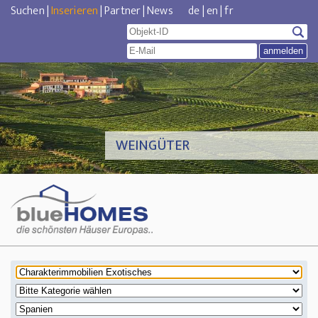
Suchen
|
Inserieren
|
Partner
|
News
de
|
en
|
fr
WEINGÜTER