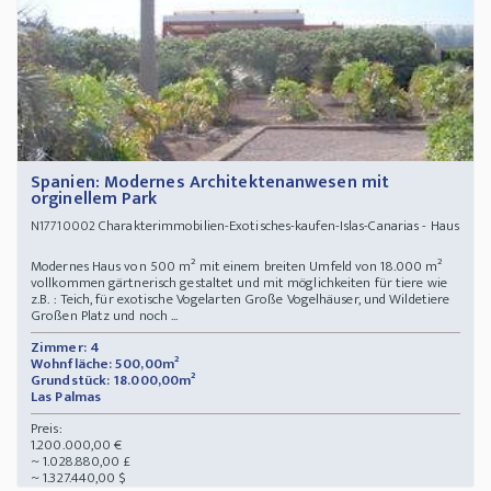
Spanien: Modernes Architektenanwesen mit
orginellem Park
Charakterimmobilien-Exotisches-kaufen-Islas-Canarias - Haus
N17710002
Modernes Haus von 500 m² mit einem breiten Umfeld von 18.000 m²
vollkommen gärtnerisch gestaltet und mit möglichkeiten für tiere wie
z.B. : Teich, für exotische Vogelarten Große Vogelhäuser, und Wildetiere
Großen Platz und noch ...
Zimmer: 4
Wohnfläche: 500,00m²
Grundstück: 18.000,00m²
Las Palmas
Preis:
1.200.000,00 €
~ 1.028.880,00 £
~ 1.327.440,00 $