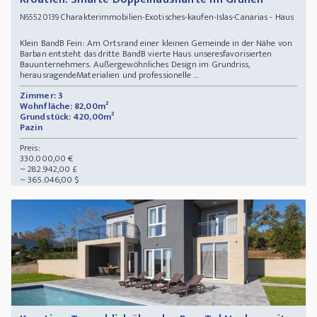
Charakterimmobilien-Exotisches-kaufen-Islas-Canarias - Haus
N65520139
Klein BandB Fein: Am Ortsrand einer kleinen Gemeinde in der Nähe von
Barban entsteht das dritte BandB vierte Haus unseresfavorisierten
Bauunternehmers. Außergewöhnliches Design im Grundriss,
herausragendeMaterialien und professionelle ...
Zimmer: 3
Wohnfläche: 82,00m²
Grundstück: 420,00m²
Pazin
Preis:
330.000,00 €
~ 282.942,00 £
~ 365.046,00 $