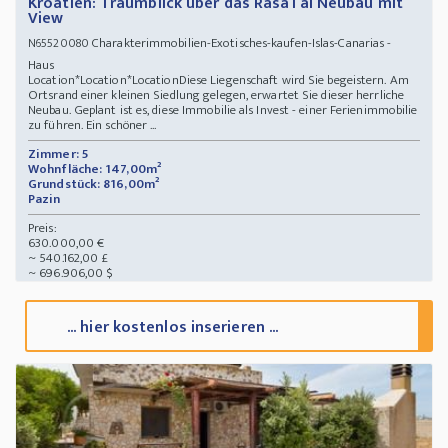
Kroatien: Traumblick über das RasaTal Neubau mit
View
Charakterimmobilien-Exotisches-kaufen-Islas-Canarias -
N65520080
Haus
Location*Location*LocationDiese Liegenschaft wird Sie begeistern. Am
Ortsrand einer kleinen Siedlung gelegen, erwartet Sie dieser herrliche
Neubau. Geplant ist es, diese Immobilie als Invest - einer Ferienimmobilie
zu führen. Ein schöner ...
Zimmer: 5
Wohnfläche: 147,00m²
Grundstück: 816,00m²
Pazin
Preis:
630.000,00 €
~ 540.162,00 £
~ 696.906,00 $
... hier kostenlos inserieren ...