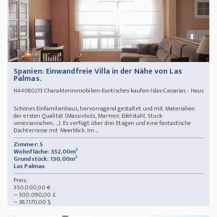
Spanien: Einwandfreie Villa in der Nähe von Las
Palmas.
Charakterimmobilien-Exotisches-kaufen-Islas-Canarias - Haus
N44080213
Schönes Einfamilienhaus, hervorragend gestaltet und mit Materialien
der ersten Qualität (Massivholz, Marmor, Edelstahl, Stuck
venezianischen, ...). Es verfügt über drei Etagen und eine fantastische
Dachterrasse mit Meerblick. Im ...
Zimmer: 5
Wohnfläche: 352,00m²
Grundstück: 130,00m²
Las Palmas
Preis:
350.000,00 €
~ 300.090,00 £
~ 387.170,00 $