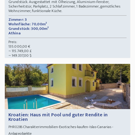
Grundstück. Ausgestattet mit Ölheizung, Aluminium-Fenster,
Sicherheitstür, Parkplatz, 2 Schlafzimmer, 1 Badezimmer, gemütliches
Wohnzimmer, funktionale Küche.
Zimmer: 3
Wohnfläche: 70,00m²
Grundstück: 300,00m²
Athína
Preis:
135.000,00 €
~ 115.749,00 £
~ 149.337,00 $
Kroatien: Haus mit Pool und guter Rendite in
Kroatien
Charakterimmobilien-Exotisches-kaufen-Islas-Canarias -
PHR0286
Anlageobjekte