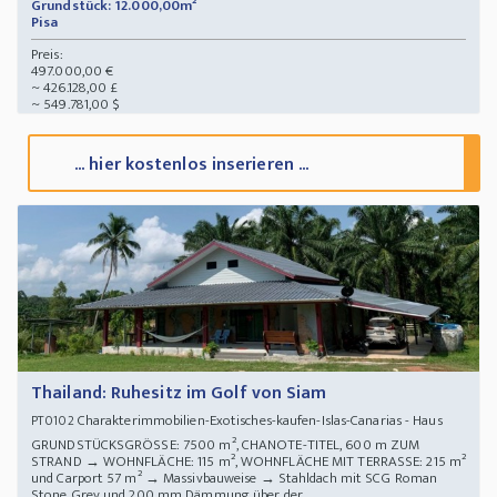
Grundstück: 12.000,00m²
Pisa
Preis:
497.000,00 €
~ 426.128,00 £
~ 549.781,00 $
... hier kostenlos inserieren ...
Thailand: Ruhesitz im Golf von Siam
Charakterimmobilien-Exotisches-kaufen-Islas-Canarias - Haus
PT0102
GRUNDSTÜCKSGRÖSSE: 7500 m², CHANOTE-TITEL, 600 m ZUM
STRAND → WOHNFLÄCHE: 115 m², WOHNFLÄCHE MIT TERRASSE: 215 m²
und Carport 57 m² → Massivbauweise → Stahldach mit SCG Roman
Stone Grey und 200 mm Dämmung über der ...