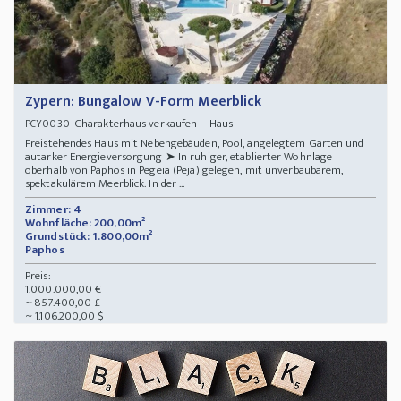
Zypern: Bungalow V-Form Meerblick
Charakterhaus verkaufen - Haus
PCY0030
Freistehendes Haus mit Nebengebäuden, Pool, angelegtem Garten und
autarker Energieversorgung ➤ In ruhiger, etablierter Wohnlage
oberhalb von Paphos in Pegeia (Peja) gelegen, mit unverbaubarem,
spektakulärem Meerblick. In der ...
Zimmer: 4
Wohnfläche: 200,00m²
Grundstück: 1.800,00m²
Paphos
Preis:
1.000.000,00 €
~ 857.400,00 £
~ 1.106.200,00 $