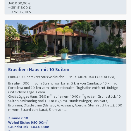
340.000,00 €
~ 291.516,00 £
~ 376.108,00 $
Brasilien: Haus mit 10 Suiten
Charakterhaus verkaufen - Haus 61620040 FORTALEZA,
PBR0430
Brasilien, 300 m vom Strand von Icarai, 5 km von Cumbuco, 10 km von
Fortaleza und 20 km vom internationalen Flughafen entfernt. Ruhige
und sichere Lage: Ceará
Großzügiges Haus (980 m²) auf einem 1040 m² großen Grundstück. 10
Suiten. Swimmingpool (10 m x 7,5 m). Hundezwinger, Parkplatz,
Brunnen, Obstbäume (Mango, Kokosnuss, Acerola, Sternfrucht etc.). 300
m vom Strand von Icarai, 5 km von ...
Zimmer: 10
Wohnfläche: 980,00m²
Grundstück: 1.040,00m²