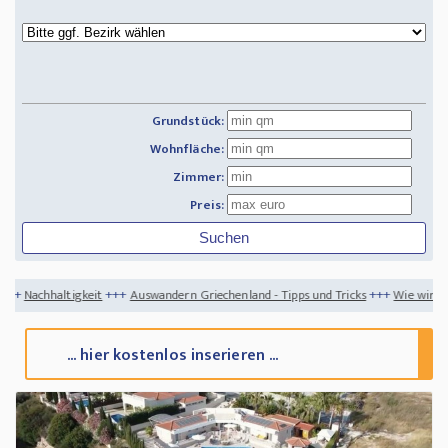
Grundstück:
Wohnfläche:
Zimmer:
Preis:
+++
Auswandern Griechenland - Tipps und Tricks
+++
Wie wird Ihr Garten zu einem 
... hier kostenlos inserieren ...