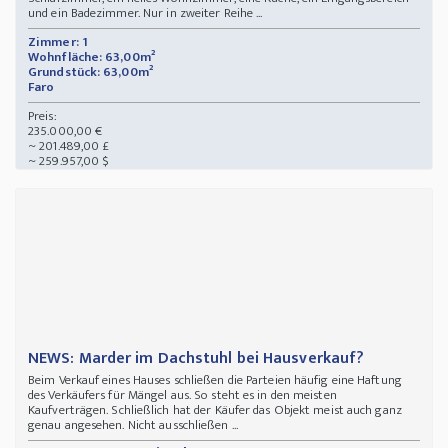
und ein Badezimmer. Nur in zweiter Reihe ...
Zimmer: 1
Wohnfläche: 63,00m²
Grundstück: 63,00m²
Faro
Preis:
235.000,00 €
~ 201.489,00 £
~ 259.957,00 $
NEWS: Marder im Dachstuhl bei Hausverkauf?
Beim Verkauf eines Hauses schließen die Parteien häufig eine Haftung
des Verkäufers für Mängel aus. So steht es in den meisten
Kaufverträgen. Schließlich hat der Käufer das Objekt meist auch ganz
genau angesehen. Nicht ausschließen ...