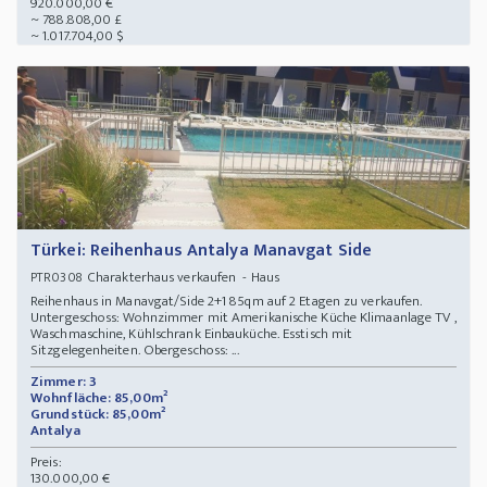
920.000,00 €
~ 788.808,00 £
~ 1.017.704,00 $
Türkei: Reihenhaus Antalya Manavgat Side
Charakterhaus verkaufen - Haus
PTR0308
Reihenhaus in Manavgat/Side 2+1 85qm auf 2 Etagen zu verkaufen.
Untergeschoss: Wohnzimmer mit Amerikanische Küche Klimaanlage TV ,
Waschmaschine, Kühlschrank Einbauküche. Esstisch mit
Sitzgelegenheiten. Obergeschoss: ...
Zimmer: 3
Wohnfläche: 85,00m²
Grundstück: 85,00m²
Antalya
Preis:
130.000,00 €