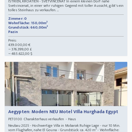
ISTRIEN, KROATIEN - SVETVINCENAT In einem kleinen Dorf nahe
Svetvincenat, in einer sehr ruhigen Gegend mit toller Aussicht, gibt's ein
tolles Steinhaus zu verkaufen. ...
Zimmer: 0
Wohnfläche: 150,00m²
Grundstück: 660,00m²
Pazin
Preis:
439.000,00 €
~ 376.399,00 £
~ 485.622,00 $
Aegypten: Modern NEU Motel VIlla Hurghada Egypt
Charakterhaus verkaufen - Haus
PET0100
Neubau 2025 - Hochwertige Villa in Mobarak Ruhige Lage - nur 10 Min.
vom Flughafen, nahe El Gouna - Grundstück: ca. 420 m² - Wohnfläche: