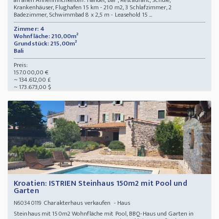
an allen Annehmlichkeiten: Handel, Bar , Restaurant, Schule,
Krankenhäuser, Flughafen 15 km - 210 m2, 3 Schlafzimmer, 2
Badezimmer, Schwimmbad 8 x 2,5 m - Leasehold 15 ...
Zimmer: 4
Wohnfläche: 210,00m²
Grundstück: 215,00m²
Bali
Preis:
157.000,00 €
~ 134.612,00 £
~ 173.673,00 $
Kroatien: ISTRIEN Steinhaus 150m2 mit Pool und
Garten
Charakterhaus verkaufen - Haus
N60340119
Steinhaus mit 150m2 Wohnfläche mit Pool, BBQ-Haus und Garten in