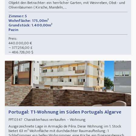
Objekt den Betrachter: ein herrlicher Garten, mit Weinreben, Obst- und
Olivenbäumen ( Kirsche, Mandeln, ...
Zimmer: 5
Wohnfläche: 175,00m²
Grundstück: 1.400,00m²
Pazin
Preis:
440.000,00 €
~ 377.256,00 £
~ 486.728,00 $
Portugal: T1-Wohnung im Süden Portugals Algarve
Charakterhaus verkaufen - Wohnung
PPT0347
Ausgezeichnete Lage in Armação de Pêra. Diese Wohnung im 1. Stock
bietet 63 m² Wohnfläche mit durchdachter Raumaufteilung: 1
Schlafzimmer, ein helles Wohnzimmer, eine Küche, ein Eingangsbereich