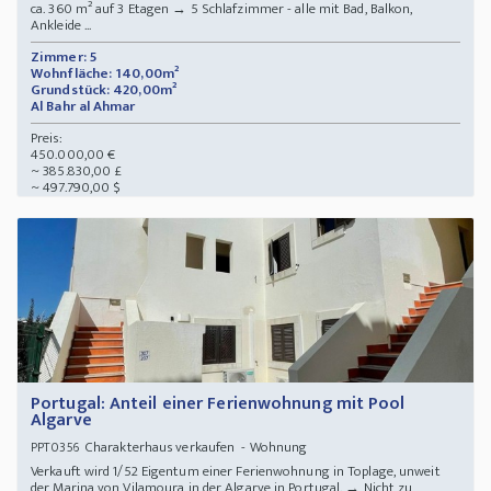
ca. 360 m² auf 3 Etagen → ️5 Schlafzimmer - alle mit Bad, Balkon,
Ankleide ...
Zimmer: 5
Wohnfläche: 140,00m²
Grundstück: 420,00m²
Al Bahr al Ahmar
Preis:
450.000,00 €
~ 385.830,00 £
~ 497.790,00 $
Portugal: Anteil einer Ferienwohnung mit Pool
Algarve
Charakterhaus verkaufen - Wohnung
PPT0356
Verkauft wird 1/52 Eigentum einer Ferienwohnung in Toplage, unweit
der Marina von Vilamoura in der Algarve in Portugal. → Nicht zu