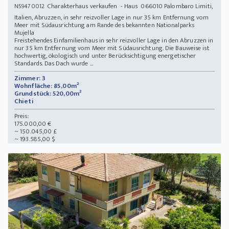
Charakterhaus verkaufen - Haus 066010 Palombaro Limiti,
N59470012
Italien, Abruzzen, in sehr reizvoller Lage in nur 35 km Entfernung vom
Meer mit Südausrichtung am Rande des bekannten Nationalparks
Mujella
Freistehendes Einfamilienhaus in sehr reizvoller Lage in den Abruzzen in
nur 35 km Entfernung vom Meer mit Südausrichtung. Die Bauweise ist
hochwertig, ökologisch und unter Berücksichtigung energetischer
Standards. Das Dach wurde ...
Zimmer: 3
Wohnfläche: 85,00m²
Grundstück: 520,00m²
Chieti
Preis:
175.000,00 €
~ 150.045,00 £
~ 193.585,00 $