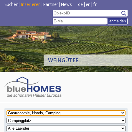
Suchen
|
Inserieren
|
Partner
|
News
de
|
en
|
fr
WEINGÜTER