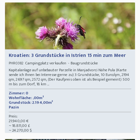
Kroatien: 3 Grundstücke in Istrien 15 min zum Meer
Campingplatz verkaufen - Baugrundstücke
PHR0382
Kapitalanlage auf unbebauter Parzelle in Manjadvorci Nähe Pula (Karte
sende ich Ihnen bei Interesse gerne zu) 3 Grundstücke, 10 Euro/qm, 2194
qm, 2697 qm, 2572 qm, (Der Kaufpreis oben ist als Beispiel gemeint) 500
m bis zum Dorf, 18 km ...
Zimmer: 0
Wohnfläche: ,00m²
Grundstück: 2.194,00m²
Pazin
Preis:
21.940,00 €
~ 18.811,00 £
~ 24.270,00 $