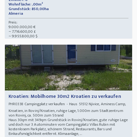
Wohnfläche: ,00m²
Grundstück: 850,00ha
Almeria
Preis:
9.000.000,00 €
~ 7.716.600,00 £
~ 9.955.800,00 $
Kroatien: Mobilhome 30m2 Kroatien zu verkaufen
Campingplatz verkaufen - Haus 51512 Njivice, Aminess Camp,
PHR0338
Kroatien, in Rovinj/Kroatien, ruhige Lage, 1.000m zum Stadtzentrum
von Rovinj, ca. 500m zum Strand
Haus 30qm mit 349qm Grundstück in Rovinj/Kroatien, gute ruhige Lage
und doch nur 3 Autominuten vom Campingplatz Villas Rubin mit
kostenlosem Parkplatz, schönem Strand, Restaurants, Bars und
Einkaufsmöglichkeit entfernt. Klimaanlage, ...