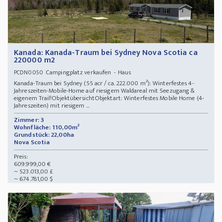
Kanada: Kanada-Traum bei Sydney Nova Scotia ca
220000 m2
Campingplatz verkaufen - Haus
PCDN0050
Kanada-Traum bei Sydney (55 acr / ca. 222.000 m²): Winterfestes 4-
Jahreszeiten-Mobile-Home auf riesigem Waldareal mit Seezugang &
eigenem Trail!ObjektübersichtObjektart: Winterfestes Mobile Home (4-
Jahreszeiten) mit riesigem ...
Zimmer: 3
Wohnfläche: 110,00m²
Grundstück: 22,00ha
Nova Scotia
Preis:
609.999,00 €
~ 523.013,00 £
~ 674.781,00 $