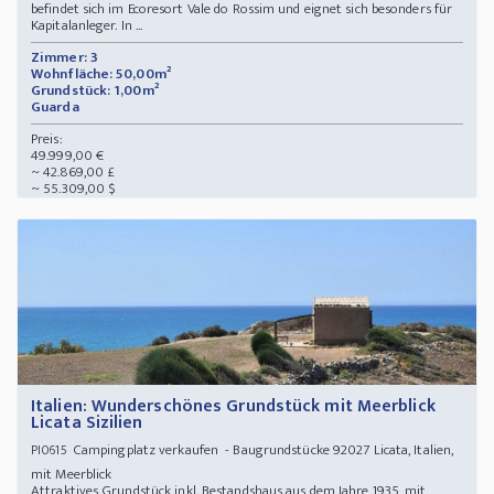
befindet sich im Ecoresort Vale do Rossim und eignet sich besonders für
Kapitalanleger. In ...
Zimmer: 3
Wohnfläche: 50,00m²
Grundstück: 1,00m²
Guarda
Preis:
49.999,00 €
~ 42.869,00 £
~ 55.309,00 $
Italien: Wunderschönes Grundstück mit Meerblick
Licata Sizilien
Campingplatz verkaufen - Baugrundstücke 92027 Licata, Italien,
PI0615
mit Meerblick
Attraktives Grundstück inkl. Bestandshaus aus dem Jahre 1935, mit