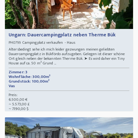
Ungarn: Dauercampingplatz neben Therme Bük
Campingplatz verkaufen - Haus
PH0799
Altersbedingt sehe ich mich leider gezwungen meinen geliebten
Dauercampingplatz in Bükfördo aufzugeben. Gelegen ist dieser schöne
Ort gleich neben der bekannten Therme Bük. ➤ Es wird daher ein Tiny
House auf ca. 50 m² Grund ...
Zimmer: 3
Wohnfläche: 300,00m²
Grundstück: 100,00m²
Vas
Preis:
6.500,00 €
~ 5.573,00 £
~ 7.190,00 $