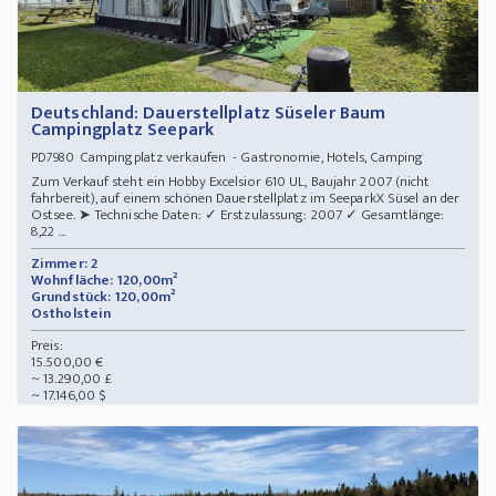
Deutschland: Dauerstellplatz Süseler Baum
Campingplatz Seepark
Campingplatz verkaufen - Gastronomie, Hotels, Camping
PD7980
Zum Verkauf steht ein Hobby Excelsior 610 UL, Baujahr 2007 (nicht
fahrbereit), auf einem schönen Dauerstellplatz im SeeparkX Süsel an der
Ostsee. ➤ Technische Daten: ✓ Erstzulassung: 2007 ✓ Gesamtlänge:
8,22 ...
Zimmer: 2
Wohnfläche: 120,00m²
Grundstück: 120,00m²
Ostholstein
Preis:
15.500,00 €
~ 13.290,00 £
~ 17.146,00 $