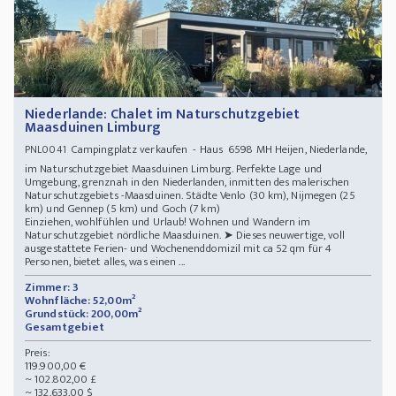
Niederlande: Chalet im Naturschutzgebiet
Maasduinen Limburg
Campingplatz verkaufen - Haus 6598 MH Heijen, Niederlande,
PNL0041
im Naturschutzgebiet Maasduinen Limburg. Perfekte Lage und
Umgebung, grenznah in den Niederlanden, inmitten des malerischen
Naturschutzgebiets -Maasduinen. Städte Venlo (30 km), Nijmegen (25
km) und Gennep (5 km) und Goch (7 km)
Einziehen, wohlfühlen und Urlaub! Wohnen und Wandern im
Naturschutzgebiet nördliche Maasduinen. ➤ Dieses neuwertige, voll
ausgestattete Ferien- und Wochenenddomizil mit ca 52 qm für 4
Personen, bietet alles, was einen ...
Zimmer: 3
Wohnfläche: 52,00m²
Grundstück: 200,00m²
Gesamtgebiet
Preis:
119.900,00 €
~ 102.802,00 £
~ 132.633,00 $