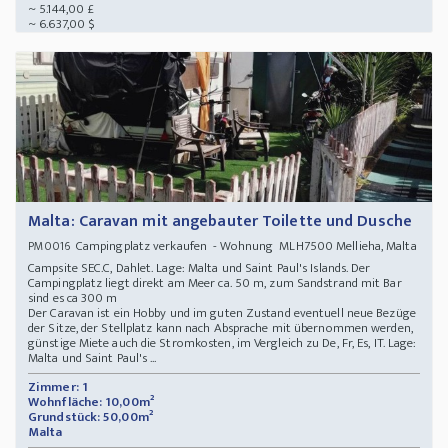
~ 5.144,00 £
~ 6.637,00 $
Malta: Caravan mit angebauter Toilette und Dusche
Campingplatz verkaufen - Wohnung MLH7500 Mellieha, Malta
PM0016
Campsite SEC.C, Dahlet. Lage: Malta und Saint Paul's Islands. Der
Campingplatz liegt direkt am Meer ca. 50 m, zum Sandstrand mit Bar
sind es ca 300 m
Der Caravan ist ein Hobby und im guten Zustand eventuell neue Bezüge
der Sitze, der Stellplatz kann nach Absprache mit übernommen werden,
günstige Miete auch die Stromkosten, im Vergleich zu De, Fr, Es, IT. Lage:
Malta und Saint Paul's ...
Zimmer: 1
Wohnfläche: 10,00m²
Grundstück: 50,00m²
Malta