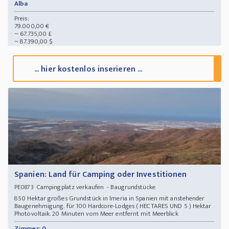
Alba
Preis:
79.000,00 €
~ 67.735,00 £
~ 87.390,00 $
... hier kostenlos inserieren ...
Spanien: Land für Camping oder Investitionen
Campingplatz verkaufen - Baugrundstücke
PE0873
850 Hektar großes Grundstück in lmeria in Spanien mit anstehender
Baugenehmigung. für 100 Hardcore-Lodges ( HECTARES UND 5 ) Hektar
Photovoltaik. 20 Minuten vom Meer entfernt mit Meerblick
Zimmer: 0