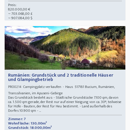
Preis:
820.000,00 €
~ 703.068,00 £
~ 907.084,00 $
Rumänien: Grundstück und 2 traditionelle Häuser
und Glampingbetrieb
Campingplatz verkaufen - Haus 517181 Bucium, Rumänien,
PRO0214
Transsilvanien, im Apuseni-Gebirge
Das Grundstück besteht aus: - Städtische Grundstücke 7.100 qm, davon
ca. 1.500 qm gerade, der Rest nur auf einer Neigung von ca. 30°, teilweise
für Höfe - Bauten, der Rest für Heu bestimmt. - Land außerhalb des
Dorfes 10.900 qm - ...
Zimmer: 7
Wohnfläche: 130,00m²
Grundstück: 18.000,00m²