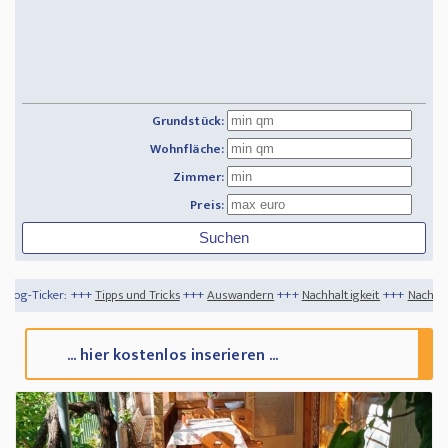
Grundstück:
Wohnfläche:
Zimmer:
Preis:
pps und Tricks
+++
Auswandern
+++
Nachhaltigkeit
+++
Nachhaltig Reisen - die bes
... hier kostenlos inserieren ...