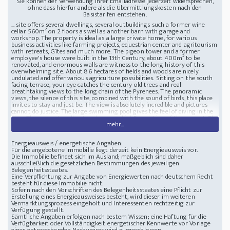
Sie können der Verwendung Ihrer Emailadresse jederzeit widersprechen,
ohne dass hierfür andere als die Übermittlungskosten nach den
Basistarifen entstehen.
... site offers several dwellings, several outbuildings such a former wine
cellar 560m² on 2 floors as well as another barn with garage and
workshop. The property is ideal as a large private home, for various
business activities like farming projects, equestrian center and agritourism
with retreats, Gîtes and much more. The pigeon tower and a former
employee's house were built in the 13th Century, about 400m² to be
renovated, and enormous walls are witness to the long history of this
overwhelming site. About 86 hectares of fields and woods are nicely
undulated and offer various agriculture possibilities. Sitting on the south
facing terrace, your eye catches the century old trees and reall
breathtaking views to the long chain of the Pyrenees. The panoramic
views, the silence of this site, combined with the sound of birds, this place
invites to stay and just be. The view is absolutely incredible and pictures
cannot do justice. The large swimming pool gives the feel of diving in the
view. This property will get under your skin! Description of the propertyThe
mehr...
property offers 827m² living space and about 900m² of outbuildingsMain
House 450m² living area on 3 floors:Ground floor: Entrance hall 10m²,
Kitchen 48m² with fireplace, Pantry 16m², Cloakroom 8m², Sitting Room
Energieausweis / energetische Angaben:
23m² with fireplace, Office 20m² with fireplace, second Sitting Room 20m²
Für die angebotene Immobilie liegt derzeit kein Energieausweis vor.
with fire place, Laundry Room 15m², shower room, bedroom with
Die Immobilie befindet sich im Ausland; maßgeblich sind daher
mezzanine and separate entrance and private terrace.Walled courtyard
ausschließlich die gesetzlichen Bestimmungen des jeweiligen
with total privacy on the north side and charming area with huge trees
Belegenheitsstaates.
and the breathtaking view on the south.1st floor: 5 Bedrooms: 30, 30, 20,
Eine Verpflichtung zur Angabe von Energiewerten nach deutschem Recht
20 and 14m², Games Room 42m², 3 Bathrooms, 2 of them with Italian
besteht für diese Immobilie nicht.
Shower.2nd floor: 2 attic bedrooms 25 and 3
Sofern nach den Vorschriften des Belegenheitsstaates eine Pflicht zur
Zustand Baujahr: 13/18ème
Stellplatz Stellplätze: 0; Garagenplätze: 0
Erstellung eines Energieausweises besteht, wird dieser im weiteren
Landgut Carcassonne 13-18 Jahrhundert
Vermarktungsprozess eingeholt und Interessenten rechtzeitig zur
Verfügung gestellt.
Sämtliche Angaben erfolgen nach bestem Wissen; eine Haftung für die
Verfügbarkeit oder Vollständigkeit energetischer Kennwerte vor Vorlage