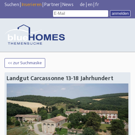
Suchen
|
Inserieren
|
Partner
|
News
de
|
en
|
fr
<< zur Suchmaske
Landgut Carcassonne 13-18 Jahrhundert