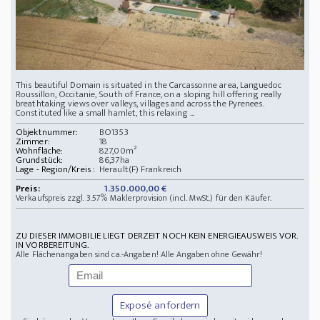
This beautiful Domain is situated in the Carcassonne area, Languedoc
Roussillon, Occitanie, South of France, on a sloping hill offering really
breathtaking views over valleys, villages and across the Pyrenees.
Constituted like a small hamlet, this relaxing ...
Objektnummer:
BO1353
Zimmer:
18
Wohnfläche:
827,00m²
Grundstück:
86,37ha
Lage - Region/Kreis :
Herault(F) Frankreich
Preis:
1.350.000,00 €
Verkaufspreis zzgl. 3.57% Maklerprovision (incl. MwSt.) für den Käufer.
ZU DIESER IMMOBILIE LIEGT DERZEIT NOCH KEIN ENERGIEAUSWEIS VOR.
IN VORBEREITUNG.
Alle Flächenangaben sind ca.-Angaben! Alle Angaben ohne Gewähr!
Exposé anfordern