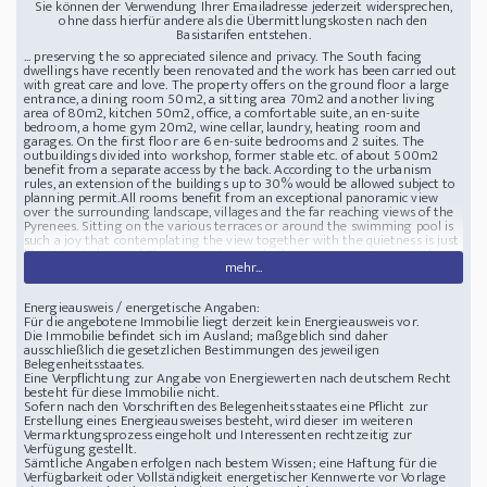
Sie können der Verwendung Ihrer Emailadresse jederzeit widersprechen,
ohne dass hierfür andere als die Übermittlungskosten nach den
Basistarifen entstehen.
... preserving the so appreciated silence and privacy. The South facing
dwellings have recently been renovated and the work has been carried out
with great care and love. The property offers on the ground floor a large
entrance, a dining room 50m2, a sitting area 70m2 and another living
area of 80m2, kitchen 50m2, office, a comfortable suite, an en-suite
bedroom, a home gym 20m2, wine cellar, laundry, heating room and
garages. On the first floor are 6 en-suite bedrooms and 2 suites. The
outbuildings divided into workshop, former stable etc. of about 500m2
benefit from a separate access by the back. According to the urbanism
rules, an extension of the buildings up to 30% would be allowed subject to
planning permit.All rooms benefit from an exceptional panoramic view
over the surrounding landscape, villages and the far reaching views of the
Pyrenees. Sitting on the various terraces or around the swimming pool is
such a joy that contemplating the view together with the quietness is just
like being in heaven! The scenery is superb, the nature omnipresent, the
mehr...
peacefulness an evidence.This Domain is really ideal for a commercial
activity and presents various possibilities of business models and this on a
large scale.Although the property is located in an exceptional environment
Energieausweis / energetische Angaben:
with uninterrupted spectacular views it is close to communication nodes
Für die angebotene Immobilie liegt derzeit kein Energieausweis vor.
including cities, international airports as well as the Mediterranean Sea
Die Immobilie befindet sich im Ausland; maßgeblich sind daher
with its sandy beaches. GroundsThe area around the buildings offers so
ausschließlich die gesetzlichen Bestimmungen des jeweiligen
many sitting areas to relax in a bucolic ambiance. More than 10km of paths
Belegenheitsstaates.
within the property invite a stroll to discover what the Mediterranean
Eine Verpflichtung zur Angabe von Energiewerten nach deutschem Recht
climate offers. There is a variety of fruits to be picked, depending on the
besteht für diese Immobilie nicht.
season of course, su
Sofern nach den Vorschriften des Belegenheitsstaates eine Pflicht zur
Zustand Baujahr: 18eme
Stellplatz Stellplätze: 0; Garagenplätze: 0
Erstellung eines Energieausweises besteht, wird dieser im weiteren
Charming Manor 18th Century, 800m2 living space, large dining rooms, l
Vermarktungsprozess eingeholt und Interessenten rechtzeitig zur
11000 Carcassonne, situated in the greater Carcassonne area, Languedoc-
Verfügung gestellt.
Roussillon, Occitanie, South of France, in an exceptional environment with
Sämtliche Angaben erfolgen nach bestem Wissen; eine Haftung für die
uninterrupted spectacular views it is close to communication nodes
Verfügbarkeit oder Vollständigkeit energetischer Kennwerte vor Vorlage
including cities, international airports as well as the Mediterranean Sea