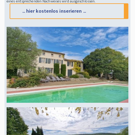
eines entsprechenden Nachweises wird ausgeschlossen.
with its sandy beaches
... hier kostenlos inserieren ...