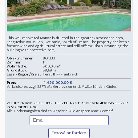
This well renovated Manor is situated in the greater Carcassonne area,
Languedoc-Roussillon, Occitanie, South of France. The property has been a
former wine and agricultural estate and still offers 89ha surrounding the
buildings as a protective belt, ...
Objektnummer:
BO1333
Zimmer:
11
Wohnfläche:
800,00m²
Grundstück:
89,69ha
Lage - Region/Kreis :
Herault(F) Frankreich
Preis:
1.490.000,00 €
Verkaufspreis zzgl. 3.57% Maklerprovision (incl. MwSt.) für den Käufer.
ZU DIESER IMMOBILIE LIEGT DERZEIT NOCH KEIN ENERGIEAUSWEIS VOR.
IN VORBEREITUNG.
Alle Flächenangaben sind ca.-Angaben! Alle Angaben ohne Gewähr!
Exposé anfordern