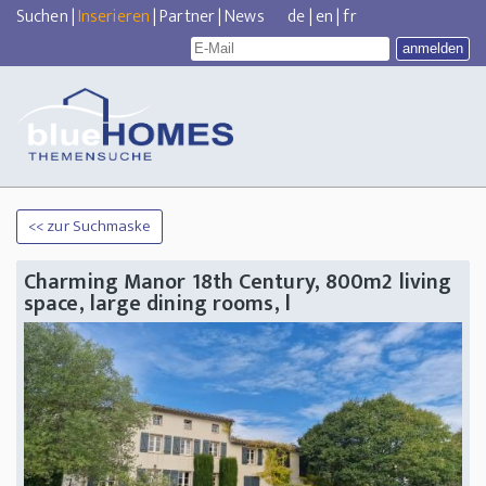
Suchen
|
Inserieren
|
Partner
|
News
de
|
en
|
fr
<< zur Suchmaske
Charming Manor 18th Century, 800m2 living
space, large dining rooms, l