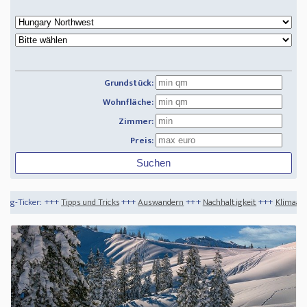
Grundstück:
Wohnfläche:
Zimmer:
Preis:
+
Tipps und Tricks
+++
Auswandern
+++
Nachhaltigkeit
+++
Klimaanlage mit Solar b