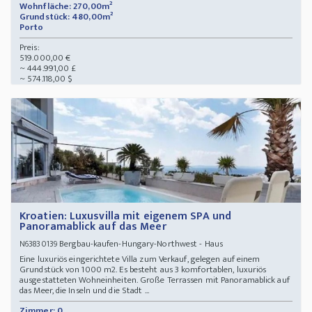
Wohnfläche: 270,00m²
Grundstück: 480,00m²
Porto
Preis:
519.000,00 €
~ 444.991,00 £
~ 574.118,00 $
Kroatien: Luxusvilla mit eigenem SPA und
Panoramablick auf das Meer
Bergbau-kaufen-Hungary-Northwest - Haus
N63830139
Eine luxuriös eingerichtete Villa zum Verkauf, gelegen auf einem
Grundstück von 1000 m2. Es besteht aus 3 komfortablen, luxuriös
ausgestatteten Wohneinheiten. Große Terrassen mit Panoramablick auf
das Meer, die Inseln und die Stadt ...
Zimmer: 0