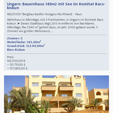
Ungarn: Bauernhaus 143m2 mit See im Komitat Bacs-
kiskun
Bergbau-kaufen-Hungary-Northwest - Haus
N62230357
Wohnhaus in Alleinlage, mit 3 Fischteichen, in Ungarn im Komitat Bacs-
kiskun. ➤ Dieses Stadthaus liegt 200 m entfernt von Nachbaren,
Alleinlage, 1ha 2540 m² gehört dazu, im Jahr 2000 gebaut wurde. 3
Zimmer ein großer Wohnraum, ...
Zimmer: 3
Wohnfläche: 143,00m²
Grundstück: 12.540,00m²
Bács-Kiskun
Preis:
142.000,00 €
~ 121.751,00 £
~ 157.080,00 $