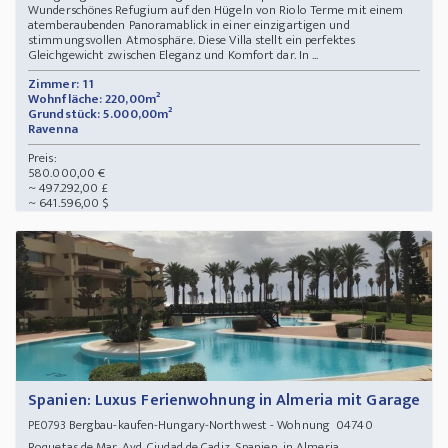
Wunderschönes Refugium auf den Hügeln von Riolo Terme mit einem
atemberaubenden Panoramablick in einer einzigartigen und
stimmungsvollen Atmosphäre. Diese Villa stellt ein perfektes
Gleichgewicht zwischen Eleganz und Komfort dar. In ...
Zimmer: 11
Wohnfläche: 220,00m²
Grundstück: 5.000,00m²
Ravenna
Preis:
580.000,00 €
~ 497.292,00 £
~ 641.596,00 $
Spanien: Luxus Ferienwohnung in Almeria mit Garage
Bergbau-kaufen-Hungary-Northwest - Wohnung 04740
PE0793
Roquetas de Mar, Avd. Ciudad de Cadiz, Spanien, in Almeria