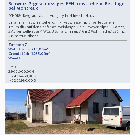
Schweiz: 2-geschlossiges EFH freisstehend Bestlage
bei Montreux
Bergbau-kaufen-Hungary-Northwest - Haus
PCH0184
Einfamilienhaus, freistehend, in Privatstrasse mit unverbaubarem
Traumblick auf den Genfersee, Weinberge u. die Savoyer Alpen. 1 Garage,
3 Außenstellplätze, 4 WCs, 3 Schlafzimmer, 216 m2 Wohnfläche, 1235 m2
Grundstücksfläche.
Zimmer: 7
Wohnfläche: 216,00m²
Grundstück: 1.235,00m²
Waadt
Preis:
2.900.000,00 €
~ 2.486.460,00 £
~ 3.207.980,00 $