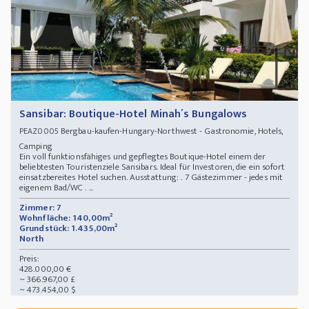
Sansibar: Boutique-Hotel Minah´s Bungalows
Bergbau-kaufen-Hungary-Northwest - Gastronomie, Hotels,
PEAZ0005
Camping
Ein voll funktionsfähiges und gepflegtes Boutique-Hotel einem der
beliebtesten Touristenziele Sansibars. Ideal für Investoren, die ein sofort
einsatzbereites Hotel suchen. Ausstattung: . 7 Gästezimmer - jedes mit
eigenem Bad/WC . ...
Zimmer: 7
Wohnfläche: 140,00m²
Grundstück: 1.435,00m²
North
Preis:
428.000,00 €
~ 366.967,00 £
~ 473.454,00 $