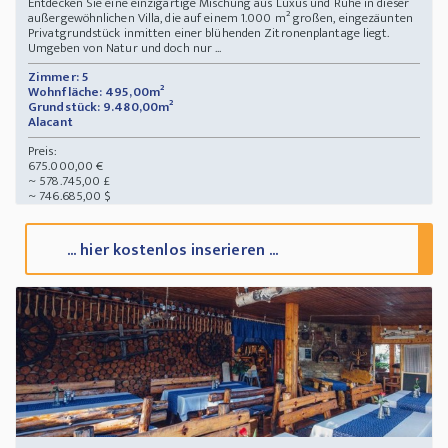
Entdecken Sie eine einzigartige Mischung aus Luxus und Ruhe in dieser
außergewöhnlichen Villa, die auf einem 1.000 m² großen, eingezäunten
Privatgrundstück inmitten einer blühenden Zitronenplantage liegt.
Umgeben von Natur und doch nur ...
Zimmer: 5
Wohnfläche: 495,00m²
Grundstück: 9.480,00m²
Alacant
Preis:
675.000,00 €
~ 578.745,00 £
~ 746.685,00 $
... hier kostenlos inserieren ...