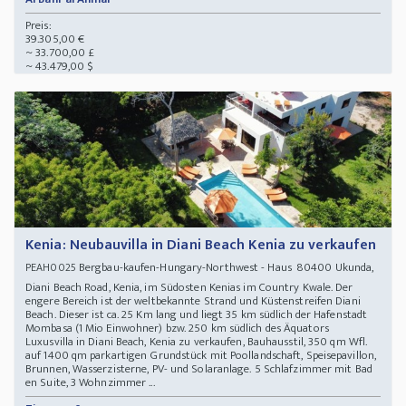
Preis:
39.305,00 €
~ 33.700,00 £
~ 43.479,00 $
Kenia: Neubauvilla in Diani Beach Kenia zu verkaufen
Bergbau-kaufen-Hungary-Northwest - Haus 80400 Ukunda,
PEAH0025
Diani Beach Road, Kenia, im Südosten Kenias im Country Kwale. Der
engere Bereich ist der weltbekannte Strand und Küstenstreifen Diani
Beach. Dieser ist ca. 25 Km lang und liegt 35 km südlich der Hafenstadt
Mombasa (1 Mio Einwohner) bzw. 250 km südlich des Äquators
Luxusvilla in Diani Beach, Kenia zu verkaufen, Bauhausstil, 350 qm Wfl.
auf 1400 qm parkartigen Grundstück mit Poollandschaft, Speisepavillon,
Brunnen, Wasserzisterne, PV- und Solaranlage. 5 Schlafzimmer mit Bad
en Suite, 3 Wohnzimmer ...