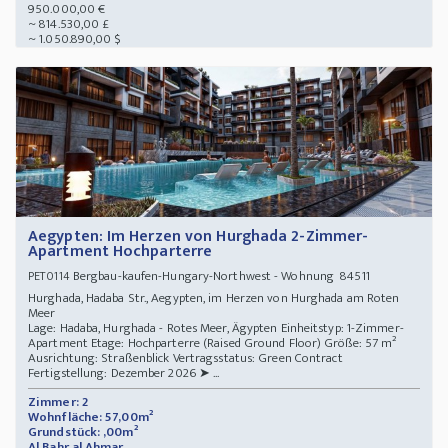
950.000,00 €
~ 814.530,00 £
~ 1.050.890,00 $
Aegypten: Im Herzen von Hurghada 2-Zimmer-
Apartment Hochparterre
Bergbau-kaufen-Hungary-Northwest - Wohnung 84511
PET0114
Hurghada, Hadaba Str., Aegypten, im Herzen von Hurghada am Roten
Meer
Lage: Hadaba, Hurghada - Rotes Meer, Ägypten Einheitstyp: 1-Zimmer-
Apartment Etage: Hochparterre (Raised Ground Floor) Größe: 57 m²
Ausrichtung: Straßenblick Vertragsstatus: Green Contract
Fertigstellung: Dezember 2026 ➤ ...
Zimmer: 2
Wohnfläche: 57,00m²
Grundstück: ,00m²
Al Bahr al Ahmar