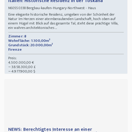
Italien: Historische Residenz in der Toskana
Bergbau-kaufen-Hungary-Northwest - Haus
N60550338
Eine elegante historische Residenz, umgeben von der Schönheit der
Natur Im Herzen einer atemberaubenden Landschaft, hoch oben auf
einem Hügel mit Blick auf das gesamte Tal, steht diese prächtige Villa,
ein wahres architektonisches ...
Zimmer: 8
Wohnfläche: 1.100,00m²
Grundstück: 20.000,00m²
Firenze
Preis:
4.500.000,00 €
~ 3.858.300,00 £
~ 4.977.900,00 $
NEWS: Berechtigtes Interesse an einer