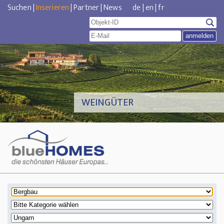
Suchen
|
Inserieren
|
Partner
|
News
de
|
en
|
fr
WEINGÜTER