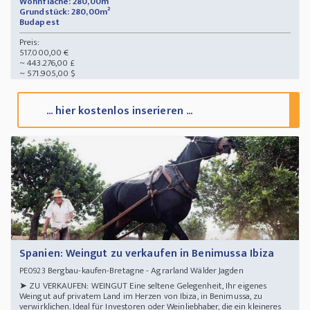
Wohnfläche: 280,00m²
Grundstück: 280,00m²
Budapest
Preis:
517.000,00 €
~ 443.276,00 £
~ 571.905,00 $
... hier kostenlos inserieren ...
Spanien: Weingut zu verkaufen in Benimussa Ibiza
Bergbau-kaufen-Bretagne - Agrarland Wälder Jagden
PE0923
➤ ZU VERKAUFEN: WEINGUT Eine seltene Gelegenheit, Ihr eigenes
Weingut auf privatem Land im Herzen von Ibiza, in Benimussa, zu
verwirklichen. Ideal für Investoren oder Weinliebhaber, die ein kleineres