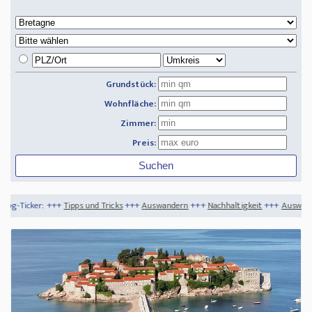
Grundstück:
Wohnfläche:
Zimmer:
Preis:
pps und Tricks
+++
Auswandern
+++
Nachhaltigkeit
+++
Auswandern Thailand - Lebe