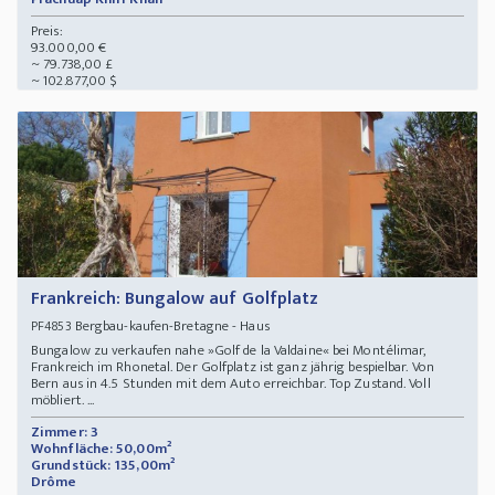
Preis:
93.000,00 €
~ 79.738,00 £
~ 102.877,00 $
Frankreich: Bungalow auf Golfplatz
Bergbau-kaufen-Bretagne - Haus
PF4853
Bungalow zu verkaufen nahe »Golf de la Valdaine« bei Montélimar,
Frankreich im Rhonetal. Der Golfplatz ist ganz jährig bespielbar. Von
Bern aus in 4.5 Stunden mit dem Auto erreichbar. Top Zustand. Voll
möbliert. ...
Zimmer: 3
Wohnfläche: 50,00m²
Grundstück: 135,00m²
Drôme