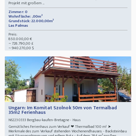
Projekt mit großem ...
Zimmer: 0
Wohnfläche: ,00m²
Grundstück: 22.000,00m²
Las Palmas
Preis:
850.000,00 €
~ 728.790,00 £
~ 940.270,00 $
Ungarn: Im Komitat Szolnok 50m von Termalbad
35m2 Ferienhaus
Bergbau-kaufen-Bretagne - Haus
N62230333
Gemütliches Ferienhaus zum Verkauf ❤ Thermalbad 100 m! ➤
Merkmale des zum Verkauf stehenden Wochenendhauses: - Backsteinbau
mit Styropordämmung und edlem Putz - Auf dem 284 m² großen