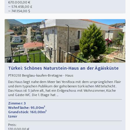
670.000,00 €
~ 574.458,00 £
~ 741.154,00 $
Türkei: Schönes Naturstein-Haus an der Ägäisküste
Bergbau-kaufen-Bretagne - Haus
PTR0293
Das Haus liegt nahe dem Meer bei Yenifoca mit dem ursprünglichen Flair
und dem typischen Publikum der gehobenen türkischen Mittelschicht.
Das Haus ist 5 Jahre alt, hat ein Erdgeschoss mit Wohnzimmer, Küche
und Gäste-WC. Die 1. Etage hat ...
Zimmer: 3
Wohnfläche: 95,00m²
Grundstück: 160,00m²
Izmir
Preis:
170.000,00 €