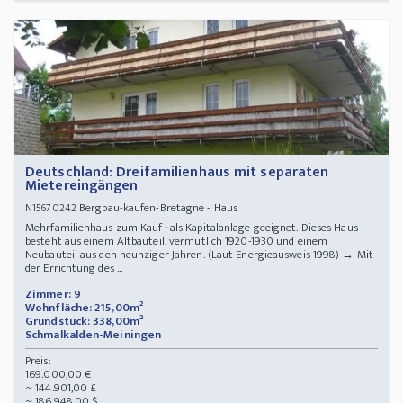
Deutschland: Dreifamilienhaus mit separaten
Mietereingängen
Bergbau-kaufen-Bretagne - Haus
N15670242
Mehrfamilienhaus zum Kauf · als Kapitalanlage geeignet. Dieses Haus
besteht aus einem Altbauteil, vermutlich 1920-1930 und einem
Neubauteil aus den neunziger Jahren. (Laut Energieausweis 1998) → Mit
der Errichtung des ...
Zimmer: 9
Wohnfläche: 215,00m²
Grundstück: 338,00m²
Schmalkalden-Meiningen
Preis:
169.000,00 €
~ 144.901,00 £
~ 186.948,00 $