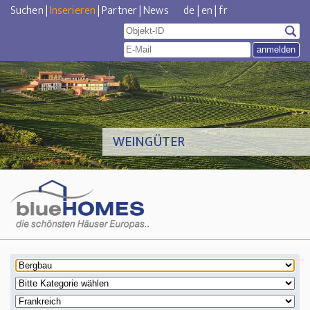
Suchen
|
Inserieren
|
Partner
|
News
de
|
en
|
fr
WEINGÜTER