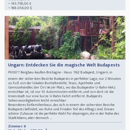
~ 145.758,00 £
~ 188.054,00 $
Ungarn: Entdecken Sie die magische Welt Budapests
Bergbau-kaufen-Bretagne - Haus 1162 Budapest, Ungarn, in
PH0677
einem der sichersten Bezirke Budapests in perfekter Lage, nur 2 Minuten
zu Fuß von der lokalen Bushaltestelle, Tesco, Apotheke und
Gemüsehändler, der Örs Vezér Platz, wo das Budapester U-Bahn-Netz
erreichbar ist, ist nur 10 Autominuten entfernt, und von dort ist die
Innenstadt nur eine kurze U-Bahn-Fahrt entfernt. Budapests
Sehenswürdigkeiten leicht erreichbar
Besonderes Einfamilienhaus, das sich in einem der sichersten Bezirke
Budapests befindet, wo Ruhe und Frieden Teil des Alltags sind. Dieses
schöne Zuhause ist die perfekte Wahl für diejenigen, die in der Nähe des
Stadtlebens, aber dennoch ...
Zimmer: 6