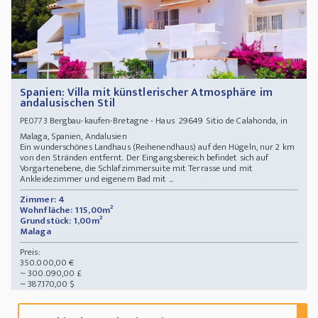
Spanien: Villa mit künstlerischer Atmosphäre im
andalusischen Stil
Bergbau-kaufen-Bretagne - Haus 29649 Sitio de Calahonda, in
PE0773
Malaga, Spanien, Andalusien
Ein wunderschönes Landhaus (Reihenendhaus) auf den Hügeln, nur 2 km
von den Stränden entfernt. Der Eingangsbereich befindet sich auf
Vorgartenebene, die Schlafzimmersuite mit Terrasse und mit
Ankleidezimmer und eigenem Bad mit ...
Zimmer: 4
Wohnfläche: 115,00m²
Grundstück: 1,00m²
Malaga
Preis:
350.000,00 €
~ 300.090,00 £
~ 387.170,00 $