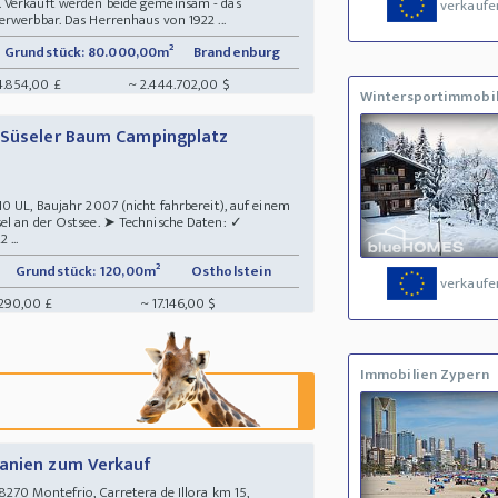
 Verkauft werden beide gemeinsam - das
verkaufe
rwerbbar. Das Herrenhaus von 1922 ...
Grundstück: 80.000,00m²
Brandenburg
4.854,00 £
~ 2.444.702,00 $
Wintersportimmobil
z Süseler Baum Campingplatz
0 UL, Baujahr 2007 (nicht fahrbereit), auf einem
el an der Ostsee. ➤ Technische Daten: ✓
...
Grundstück: 120,00m²
Ostholstein
verkaufe
.290,00 £
~ 17.146,00 $
Immobilien Zypern
panien zum Verkauf
270 Montefrio, Carretera de Illora km 15,