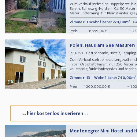
Zum Verkauf steht eine Doppelparzelle 
Salem, Schleswig-Holstein. Ca. 50 Meter
Meter Entfernung, für Kleinstkinder geeig
Zimmer: 1
Wohnfläche: 220,00m²
Gr
Preis:
8.599,00 €
~ 7.
Polen: Haus am See Masuren
- Gastronomie, Hotels, Campin
PPL0293
Zum Verkauf steht eine außergewöhnlich
in der Ortschaft Pasym, nur 250 Meter v
vollständig funktionierendes und betriebsb
Zimmer: 13
Wohnfläche: 740,00m²
Preis:
1.200.000,00 €
~ 1.0
... hier kostenlos inserieren ...
Montenegro: Mini Hotel und 