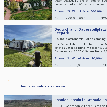
sieben Gebäuden und einem eigenen See.
Herrenhaus ist auf Wunsch auch einzeln e
Zimmer: 28
Wohnfläche: 800,00m²
Preis:
2.210.000,00 €
~ 1.89
Deutschland: Dauerstellplat
Seepark
- Gastronomie, Hotels, Camping
PD7980
Zum Verkauf steht ein Hobby Excelsior 61
schönen Dauerstellplatz im SeeparkX Süs
Erstzulassung: 2007 ✓ Gesamtlänge: 8,22 
Zimmer: 2
Wohnfläche: 120,00m²
Preis:
15.500,00 €
~ 13
... hier kostenlos inserieren ...
Spanien: BandB in Granada S
- Gastronomie, Hotels, Camping 18
PE0939