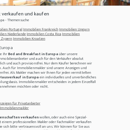
t verkaufen und kaufen
ropa - Themensuche
ilien Portugal
Immobilien Frankreich
Immobilien Ungarn
lien Niederlande
Immobilien Costa Rica
Immobilien
 Zypern
Immobilien Kroatien
 Europa
e Ihr
Bed and Breakfast in Europa
über unsere
mmobilienanbieter und auch für den Verkäufer absolut
lich und auch provisionsfrei. Nur dem Käufer berechnen wir
on. Auch für Immobilienmakler sind unsere Anzeigen und
enfrei. Als Makler machen wir Ihnen für jeden vermittelten
Hausverkauf in Europa
ein individuelles und unverbindliches
ilungsbasis. Immobilienmakler entscheiden in jedem Einzelfall
Neue Inlandsimmobilie als Alternative
+++
Auswandern nach Kanada, ein Überblick
n annehmen möchten oder nicht.
zeigen für Privatanbieter
 Immobilienmakler
enschaften verkaufen
wollen, oder auch eine Spezial-
 einem professionellen Makler oder Fachmakler verkaufen
 sich bitte vertrauensvoll an uns. Wir können für Sie aus