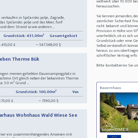
weltweit über 10.000 be
heraussuchen.
Sie kennen jemanden, de
erkaufen in Spičansko polje, Zagrađe,
ziemlicher Sicherheit fin
das Spičansko polje und das Meer, fünf
nicht bekannt und können 
und dem Strand sowie anderen ...
Provision in Höhe von 10
Grundstück: 431,00m²
Gesamtgebiet
unerheblich, ob es sich 
Grundstück oder eine Ge
4.413,00 £
~ 547.569,00 $
Selbstverständlich könne
heraus zu uns übertrage
schriftlicher Vertrag erfo
neben Therme Bük
Bitte kontaktieren Sie 
wungen meinen geliebten Dauercampingplatz in
r schöne Ort gleich neben der bekannten Therme
a. 50 m² Grund ...
Bauernhaus
Grundstück: 100,00m²
Vas
573,00 £
~ 7.190,00 $
arhaus Wohnhaus Wald Wiese See
n hier ein zusammenhängendes Anwesen mit