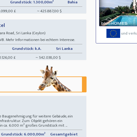
Grundstück: 1.300,00m²
Bahia
.099,00 £
~ 425.887,00 $
tel
ra Road, Sri Lanka (Ceylon)
und verk
 VB. Mehr Informationen bei echtem Interesse.
Grundstück: k.A.
Sri Lanka
0.126,00 £
~ 542.038,00 $
eine Baugenehmigung für weitere Gebäude, ein
nfrastruktur. Zum Objekt gehören ein
in ca. 6.000 m² großes Grundstück mit ...
Grundstück: 6.000,00m²
Gesamtgebiet