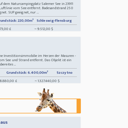
auf dem Naturcampingplatz Salemer See in 23911
 Luftlinie vom See entfernt. Badesandstrand 250
net. SUP geeignet, nur ...
undstück: 220,00m²
Schleswig-Flensburg
373,00 £
~ 9.512,00 $
g
e Investitionsimmobilie im Herzen der Masuren -
om See und Strand entfernt. Das Objekt ist ein
ereites ...
Grundstück: 6.400,00m²
Szczytno
28.880,00 £
~ 1.327.440,00 $
Haus