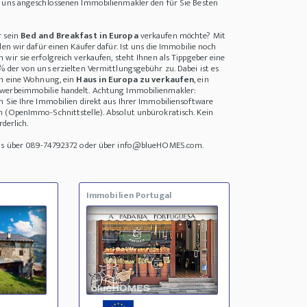
i uns angeschlossenen Immobilienmakler den für Sie Besten
r sein
Bed and Breakfast in Europa
verkaufen möchte? Mit
den wir dafür einen Käufer dafür. Ist uns die Immobilie noch
wir sie erfolgreich verkaufen, steht Ihnen als Tippgeber eine
% der von uns erzielten Vermittlungsgebühr zu. Dabei ist es
um eine Wohnung, ein
Haus in Europa zu verkaufen
, ein
werbeimmobilie handelt. Achtung Immobilienmakler:
n Sie Ihre Immobilien direkt aus Ihrer Immobiliensoftware
n (OpenImmo-Schnittstelle). Absolut unbürokratisch. Kein
rderlich.
uns über 089-74792372 oder über info@blueHOMES.com.
Immobilien Portugal