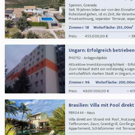
Spanien, Granada
Seit 19 Jahren leben wir von den Einnahm
Ruhestand gehen, ist es Zeit, die Verant
Privatwohnung, separater Terrasse, separ
Zimmer: 18
Wohnfläche: 255,00m²
Preis:
455.000,00 €
~ 39
Ungarn: Erfolgreich betriebe
- Anlageobjekte
PH0792
Attraktive Investitionsmöglichkeit - Erf
Zum Verkauf steht ein vollständig ausges
wirtschaftlich starken Stadt in Ungarn, n
Zimmer: 96
Wohnfläche: 200,00m
Preis:
4.800.000,00 €
~ 4.1
Brasilien: Villa mit Pool dire
- Haus
PBR0444
Villa direkt am Strand mit Pool , Nutzu
Tiefbrunnen, Zaun, Granitgrill, Große 
Appartement, Schlafzimmer mit Terrasse 