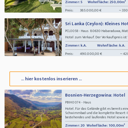
Zimmer: 5
Wohnfläche: 250,00m²
Preis:
385.000,00 €
~ 330
Sri Lanka (Ceylon): Kleines Ho
- Haus 80630 Habaraduwa, Mata
PCL0058
Hotel zum Verkauf. Der Verkaufspreis ist
Zimmer: k.A.
Wohnfläche: k.A.
Preis:
490.000,00 €
~ 42
... hier kostenlos inserieren ...
Bosnien-Herzegowina: Hotel
- Haus
PBIH0074
Hotel. Für das Gelände gibt es bereits 
Schwimmbad und die komplette Resort-I
bestehendes und laufendes Hotel sowie e
Zimmer: 20
Wohnfläche: 100,00m²