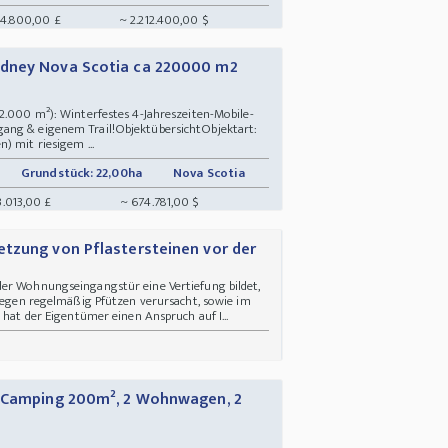
14.800,00 £
~ 2.212.400,00 $
ydney Nova Scotia ca 220000 m2
22.000 m²): Winterfestes 4-Jahreszeiten-Mobile-
ang & eigenem Trail!ObjektübersichtObjektart:
) mit riesigem ...
Grundstück: 22,00ha
Nova Scotia
3.013,00 £
~ 674.781,00 $
tzung von Pflastersteinen vor der
der Wohnungseingangstür eine Vertiefung bildet,
 Regen regelmäßig Pfützen verursacht, sowie im
 hat der Eigentümer einen Anspruch auf I...
z Camping 200m², 2 Wohnwagen, 2