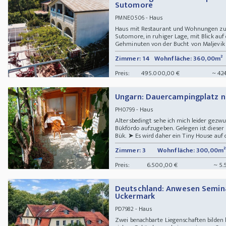
Sutomore
- Haus
PMNE0506
Haus mit Restaurant und Wohnungen zu v
Sutomore, in ruhiger Lage, mit Blick auf 
Gehminuten von der Bucht von Maljevik 
Zimmer: 14
Wohnfläche: 360,00m²
Preis:
495.000,00 €
~ 42
Ungarn: Dauercampingplatz 
- Haus
PH0799
Altersbedingt sehe ich mich leider gez
Bükfördo aufzugeben. Gelegen ist diese
Bük. ➤ Es wird daher ein Tiny House auf c
Zimmer: 3
Wohnfläche: 300,00m²
Preis:
6.500,00 €
~ 5.
Deutschland: Anwesen Semin
Uckermark
- Haus
PD7982
Zwei benachbarte Liegenschaften bilde