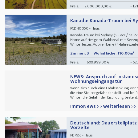
Preis:
2.000.000,00 €
~ 1.7
Kanada: Kanada-Traum bei S
- Haus
PCDN0050
Kanada-Traum bei Sydney (55 acr / ca. 2
Home auf riesigem Waldareal mit Seezug
Winterfestes Mobile Home (4-Jahreszeiten
Zimmer: 3
Wohnfläche: 110,00m²
Preis:
609.999,00 €
~ 52
NEWS: Anspruch auf Instandse
Wohnungseingangstür
Wenn sich durch eine Erdabsenkung vor 
die eine Stolpergefahr darstellt und bei
Winter die Gefahr der Eisbildung besteht,
ImmoNews >> weiterlesen >>
Deutschland: Dauerstellplat
Vorzelte
- Haus
PD7966