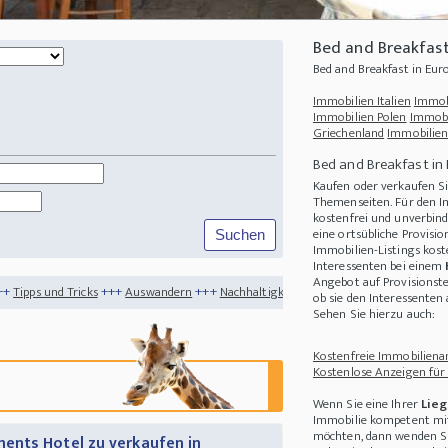
Bed and Breakfas
Bed and Breakfast in Eu
Immobilien Italien
Immob
Immobilien Polen
Immobi
Griechenland
Immobilien
Bed and Breakfast in
Kaufen oder verkaufen Si
Themenseiten. Für den I
kostenfrei und unverbind
eine ortsübliche Provisi
Immobilien-Listings kost
Interessenten bei einem
Angebot auf Provisionste
+++
Auswandern
+++
Nachhaltigkeit
+++
Nachteile beim Auswandern ins Ausland - 
ob sie den Interessente
Sehen Sie hierzu auch:
Kostenfreie Immobilienan
Kostenlose Anzeigen für
Wenn Sie eine Ihrer
Lieg
Immobilie kompetent mit
möchten, dann wenden Sie
ents Hotel zu verkaufen in