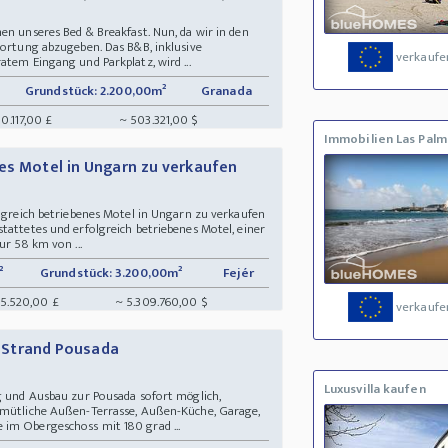
en unseres Bed & Breakfast. Nun, da wir in den
wortung abzugeben. Das B&B, inklusive
verkaufe
atem Eingang und Parkplatz, wird ...
Grundstück: 2.200,00m²
Granada
0.117,00 £
~ 503.321,00 $
Immobilien Las Palm
nes Motel in Ungarn zu verkaufen
olgreich betriebenes Motel in Ungarn zu verkaufen
tattetes und erfolgreich betriebenes Motel, einer
ur 58 km von ...
²
Grundstück: 3.200,00m²
Fejér
15.520,00 £
~ 5.309.760,00 $
verkaufe
kt Strand Pousada
Luxusvilla kaufen
ng und Ausbau zur Pousada sofort möglich,
gemütliche Außen-Terrasse, Außen-Küche, Garage,
im Obergeschoss mit 180 grad ...