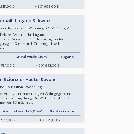
.615,00 £
~ 801.995,00 $
erhalb Lugano Schweiz
doc-Roussillion - Wohnung 6965 Cadro, Via
derbare Fernsicht bis Lugano
no zu Verkaufen mit diesen Eigenschaften: -
garage - Garten mit Grillmöglichkeiten -
üche
Grundstück: ,00m²
Lugano
.781,00 £
~ 901.553,00 $
n Scionzier Haute-Savoie
oc-Roussillion - Wohnung
s vis-a-vis in einer ruhigen Wohngegend in
ittelbarer Umgebung. Die Wohnung ist auf 2
r von 33 m2, mit ...
Grundstück: 150,00m²
Haute-Savoie
2.933,00 £
~ 326.329,00 $