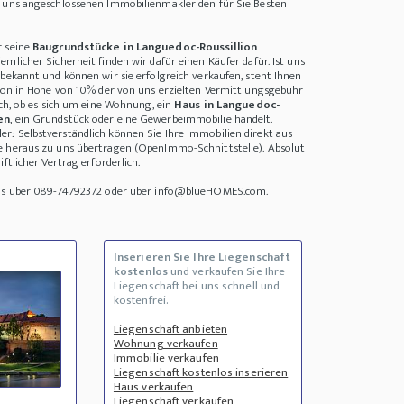
i uns angeschlossenen Immobilienmakler den für Sie Besten
r seine
Baugrundstücke in Languedoc-Roussillion
mlicher Sicherheit finden wir dafür einen Käufer dafür. Ist uns
 bekannt und können wir sie erfolgreich verkaufen, steht Ihnen
sion in Höhe von 10% der von uns erzielten Vermittlungsgebühr
ich, ob es sich um eine Wohnung, ein
Haus in Languedoc-
en
, ein Grundstück oder eine Gewerbeimmobilie handelt.
: Selbstverständlich können Sie Ihre Immobilien direkt aus
e heraus zu uns übertragen (OpenImmo-Schnittstelle). Absolut
ftlicher Vertrag erforderlich.
uns über 089-74792372 oder über info@blueHOMES.com.
Inserieren Sie Ihre Liegenschaft
kostenlos
und verkaufen Sie Ihre
Liegenschaft bei uns schnell und
kostenfrei.
Liegenschaft anbieten
Wohnung verkaufen
Immobilie verkaufen
Liegenschaft kostenlos inserieren
Haus verkaufen
Liegenschaft verkaufen