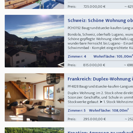
Preis:
725.000,00 €
~ 621
Schweiz: Schöne Wohnung ob
Baugrundstuecke-kaufen-Langue
PCH0192
Bondola, Schweiz, oberhalb Lugano, wun
Schöne gepflegte Wohnung oberhalb Luga
wunderbare Fernsicht bis Lugano - Einzel
Schwimmbad - Komplet eingerichtete K
Zimmer: 4
Wohnfläche: 105,00m²
Preis:
815.000,00 €
~ 698
Frankreich: Duplex-Wohnung i
Baugrundstuecke-kaufen-Langued
PF4828
Duplex Wohnung im 2. Stock ohne direkte
Scionzier. Geschäfte, und Schule in unm
Stockwerke gebaut ➤ 1. Stock Wohnzimme
Zimmer: 5
Wohnfläche: 108,00m²
Preis:
295.000,00 €
~ 25