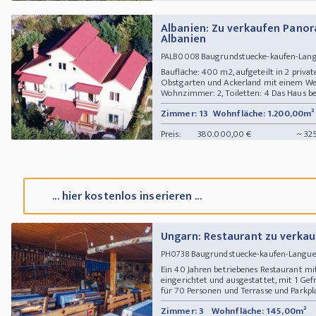
Albanien: Zu verkaufen Panor
Albanien
Baugrundstuecke-kaufen-Lang
PALB0008
Baufläche: 400 m2, aufgeteilt in 2 priv
Obstgarten und Ackerland mit einem We
Wohnzimmer: 2, Toiletten: 4 Das Haus bef
Zimmer: 13
Wohnfläche: 1.200,00m²
Preis:
380.000,00 €
~ 32
... hier kostenlos inserieren ...
Ungarn: Restaurant zu verka
Baugrundstuecke-kaufen-Langued
PH0738
Ein 40 Jahren betriebenes Restaurant m
eingerichtet und ausgestattet, mit 1 G
für 70 Personen und Terrasse und Parkpla
Zimmer: 3
Wohnfläche: 145,00m²