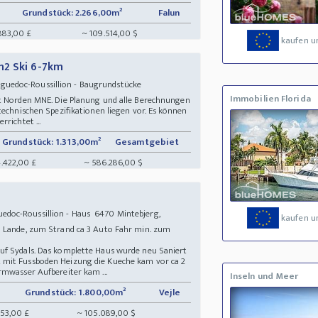
Grundstück: 2.266,00m²
Falun
883,00 £
~ 109.514,00 $
kaufen u
m2 Ski 6-7km
guedoc-Roussillion - Baugrundstücke
Immobilien Florida
et Norden MNE. Die Planung und alle Berechnungen
technischen Spezifikationen liegen vor. Es können
richtet ...
Grundstück: 1.313,00m²
Gesamtgebiet
.422,00 £
~ 586.286,00 $
doc-Roussillion - Haus 6470 Mintebjerg,
kaufen u
m Lande, zum Strand ca 3 Auto Fahr min. zum
uf Sydals. Das komplette Haus wurde neu Saniert
 mit Fussboden Heizung die Kueche kam vor ca 2
rmwasser Aufbereiter kam ...
Inseln und Meer
Grundstück: 1.800,00m²
Vejle
453,00 £
~ 105.089,00 $