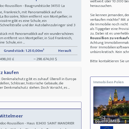
weltweit über 10.000 be
c-Roussillion - Baugrundstücke 34150 La
heraussuchen.
ade, Frankreich, mit Panoramablick auf ein
Sie kennen jemanden, de
a Boissière, 16km entfernt von Montpellier, in
verkaufen möchte? Mit zie
ssière gibt es eine Schule, ein
die Immobilie noch nicht
 Schnellstraße und der Autobahnzubringer sind 3
als Tippgeber eine Provi
zu. Dabei ist es unerhebl
stück mit Panoramablick auf ein wunderschönes
km entfernt von Montpellier, in Süd Frankreich,
Roussillion zu verkauf
e Schule, ein ...
Achtung Immobilienmakler
Ihrer Immobiliensoftwar
Grundstück: 1.250,00m²
Herault
unbürokratisch. Kein schri
.498,00 £
~ 298.674,00 $
Bitte kontaktieren Sie 
tz kaufen
 Denkmalschutz gibt es zuhauf. Überall in Europa
Immobilien Polen
dellen, Schlösser, historische Gebäude, die
r Denkmalschutz stehen. Doch Vorsicht, es ...
 Mittelmeer
doc-Roussillion - Haus 83430 SAINT MANDRIER