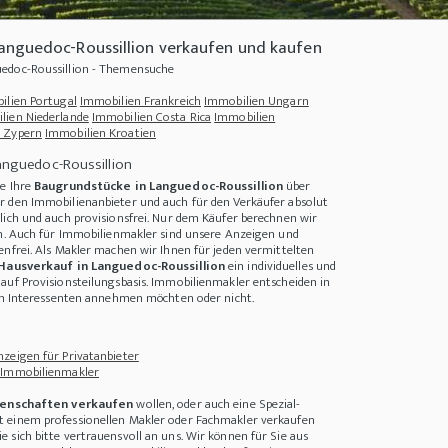
anguedoc-Roussillion verkaufen und kaufen
edoc-Roussillion - Themensuche
ilien Portugal
Immobilien Frankreich
Immobilien Ungarn
lien Niederlande
Immobilien Costa Rica
Immobilien
 Zypern
Immobilien Kroatien
anguedoc-Roussillion
ie Ihre
Baugrundstücke in Languedoc-Roussillion
über
r den Immobilienanbieter und auch für den Verkäufer absolut
lich und auch provisionsfrei. Nur dem Käufer berechnen wir
on. Auch für Immobilienmakler sind unsere Anzeigen und
enfrei. Als Makler machen wir Ihnen für jeden vermittelten
Hausverkauf in Languedoc-Roussillion
ein individuelles und
auf Provisionsteilungsbasis. Immobilienmakler entscheiden in
Was sollte ich beachten?
+++
Warum lohnt sich Nachhaltigkeit?
+++
Der Garten im
den Interessenten annehmen möchten oder nicht.
zeigen für Privatanbieter
 Immobilienmakler
enschaften verkaufen
wollen, oder auch eine Spezial-
 einem professionellen Makler oder Fachmakler verkaufen
 sich bitte vertrauensvoll an uns. Wir können für Sie aus