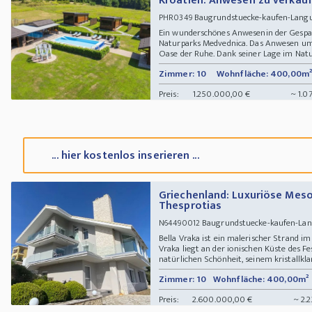
Kroatien: Anwesen zu verkau
Baugrundstuecke-kaufen-Langu
PHR0349
Ein wunderschönes Anwesenin der Gespan
Naturparks Medvednica. Das Anwesen umfa
Oase der Ruhe. Dank seiner Lage im Naturp
Zimmer: 10
Wohnfläche: 400,00m²
Preis:
1.250.000,00 €
~ 1.0
... hier kostenlos inserieren ...
Griechenland: Luxuriöse Meso
Thesprotias
Baugrundstuecke-kaufen-Lan
N64490012
Bella Vraka ist ein malerischer Strand i
Vraka liegt an der ionischen Küste des F
natürlichen Schönheit, seinem kristallkla
Zimmer: 10
Wohnfläche: 400,00m²
Preis:
2.600.000,00 €
~ 2.