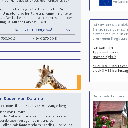
 In der Nähe des Strandes, des Transports, der
verkaufe
t, ein unabhängiges Studio zu mieten. Sie
hen Umgebung voller Ruhe und Annehmlichkeiten.
 Außenküche.. In der Provence, am Meer, an der
ung. ➤ Auf der Halbinsel SAINT ...
Informieren Sie sich
Sie sich aus oder sch
Grundstück: 580,00m²
Var
einfach mal rein, in e
8.790,00 £
~ 940.270,00 $
drei neuen Blogs zu 
Auswandern
Tipps und Tricks
Nachhaltigkeit
blueHOMES bei Face
blueHOMES bei Insta
Denkmalschutzimmo
m Süden von Dalarna
c-Roussillion - Haus 772 90 Grängesberg,
 Nähe von Ludvika
 der Nähe von Ludvika Ein Holzofen und ein
ende besonders gemütlich, und vom
alkon mit fantastischem Seeblick. Eine Sauna ...