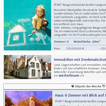
Baugrundstuecke-kaufen-Languedo
PF4817
Boissière/ Montpellier, Route de la Taill
wunderschönes Tal, im malerischen Dorf L
Süd Frankreich, Languedoc. Im Dorf La Boi
Lebensmittelgeschäft und einen Bus. Die
km entfernt vom Haus
Sehr schönes, ruhig gelegenes Baugrund
Tal, im malerischen Dorf La Boissière, 16
Languedoc. Im Dorf La Boissière gibt es ein
Zimmer: 0
Wohnfläche: ,00m²
Preis:
270.000,00 €
~ 231
Immobilien mit Denkmalschu
Land, Liegenschaften und Immobilien mit
finden sich herrschaftliche Anwesen, Zita
liebevoller Zuwendung bedürfen und unte
>> weiterlesen >>
💎
Objekt der Woche
💘
Haus 8 Zimmer mit Blick auf
Baugrundstuecke-kaufen-Langue
PF4877