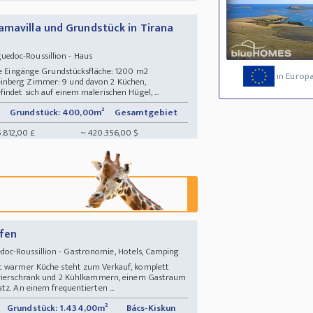
amavilla und Grundstück in Tirana
uedoc-Roussillion - Haus
ate Eingänge Grundstücksfläche: 1200 m2
in Europ
inberg Zimmer: 9 und davon 2 Küchen,
indet sich auf einem malerischen Hügel, ...
Grundstück: 400,00m²
Gesamtgebiet
5.812,00 £
~ 420.356,00 $
ufen
oc-Roussillion - Gastronomie, Hotels, Camping
it warmer Küche steht zum Verkauf, komplett
efrierschrank und 2 Kühlkammern, einem Gastraum
tz. An einem frequentierten ...
Grundstück: 1.434,00m²
Bács-Kiskun