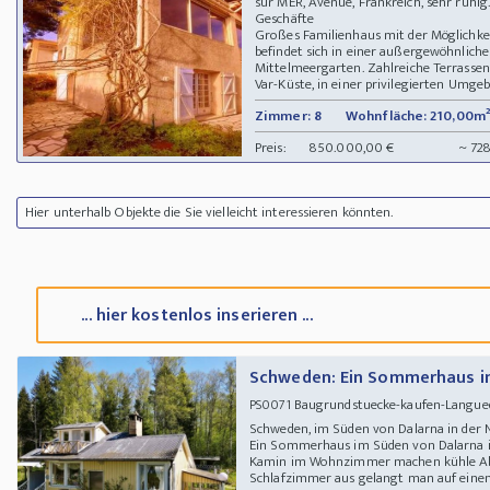
sur MER, Avenue, Frankreich, sehr ruhig.
Geschäfte
Großes Familienhaus mit der Möglichkei
befindet sich in einer außergewöhnlic
Mittelmeergarten. Zahlreiche Terrassen.
Var-Küste, in einer privilegierten Umgeb
Zimmer: 8
Wohnfläche: 210,00m²
Preis:
850.000,00 €
~ 72
Hier unterhalb Objekte die Sie vielleicht interessieren könnten.
... hier kostenlos inserieren ...
Schweden: Ein Sommerhaus i
Baugrundstuecke-kaufen-Languedo
PS0071
Schweden, im Süden von Dalarna in der
Ein Sommerhaus im Süden von Dalarna in
Kamin im Wohnzimmer machen kühle Ab
Schlafzimmer aus gelangt man auf einen B