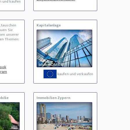
n und kaufen
, tauschen
Kapitalanlage
auen Sie
inen unserer
den Themen:
book
gram
kaufen und verkaufen
bilie
Immobilien Zypern