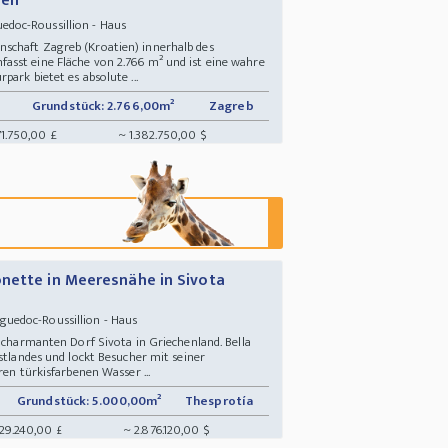
fen
edoc-Roussillion - Haus
schaft Zagreb (Kroatien) innerhalb des
sst eine Fläche von 2.766 m² und ist eine wahre
ark bietet es absolute ...
Grundstück: 2.766,00m²
Zagreb
71.750,00 £
~ 1.382.750,00 $
nette in Meeresnähe in Sivota
guedoc-Roussillion - Haus
m charmanten Dorf Sivota in Griechenland. Bella
estlandes und lockt Besucher mit seiner
ren türkisfarbenen Wasser ...
Grundstück: 5.000,00m²
Thesprotía
229.240,00 £
~ 2.876.120,00 $