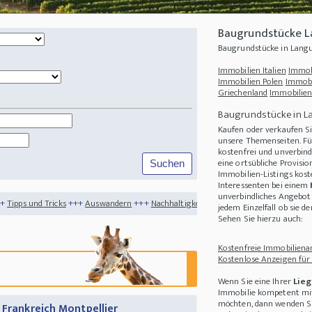
Baugrundstücke L
Baugrundstücke in Langu
Immobilien Italien
Immob
Immobilien Polen
Immobi
Griechenland
Immobilien
Baugrundstücke in L
Kaufen oder verkaufen S
unsere Themenseiten. Fü
kostenfrei und unverbind
eine ortsübliche Provisi
Immobilien-Listings kost
Interessenten bei einem
unverbindliches Angebot 
+++
Auswandern
+++
Nachhaltigkeit
+++
Minimalismus
+++
Auswandern im Alter - 
jedem Einzelfall ob sie 
Sehen Sie hierzu auch:
Kostenfreie Immobilienan
Kostenlose Anzeigen für
Wenn Sie eine Ihrer
Lieg
Immobilie kompetent mit
möchten, dann wenden Sie
 Frankreich Montpellier