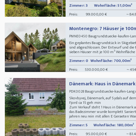
Zimmer: 3
Wohnfläche: 51,00m²
Preis:
99.000,00 €
~ 84.
Montenegro: 7 Häuser je 100
Baugrundstuecke-kaufen-Lan
PMNE0450
Ein geplantes Baugrundstück in Skigebi
sind abgeschlossen. Der Entwurf und die 
sieben Häuser mit je 100 m² Wohnfläche er
Zimmer: 0
Wohnfläche: 700,00m²
Preis:
530.000,00 €
~ 454
Dänemark: Haus in Dänemark
Baugrundstuecke-kaufen-Langue
PDK0028
Skovbyvej, Dänemark, auf Sydals auf de
Fjord ca 15 geh min
Zum Verkauf steht 1 Haus in Dänemark a
das Badezimmer wurde komplett Saniert
jahren neu rein mit allen E Geraeten Wa
Zimmer: 5
Wohnfläche: 180,00m²
Preis:
95.000,00 €
~ 81.