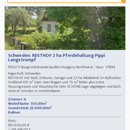
Schweden: RESTHOF 2 ha Pferdehaltung Pippi
Langstrumpf
Baugrundstuecke-kaufen-Hungary-Northwest - Haus 57994
PS0070
Fagerhult, Schweden
RESTHOF mit Stall, Scheune, Garage und 2,5 ha Weideland im idyllischen
Småland 150 m² über zwei Etagen und 75 m² Keller plus extra
Heizungsraum und Waschküche Sehr SCHÖNE Lage abgelegen und doch
zentral: Schulen in unmittelbarer ...
Zimmer: 6
Wohnfläche: 150,00m²
Grundstück: 25.000,00m²
Kalmar
Preis:
185.000,00 €
~ 158.619,00 £