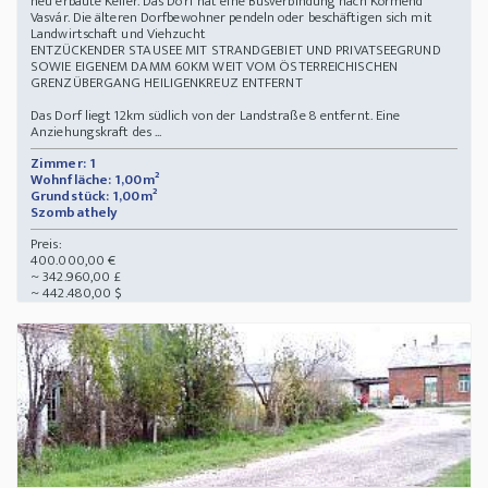
neu erbaute Keller. Das Dorf hat eine Busverbindung nach Körmend
Vasvár. Die älteren Dorfbewohner pendeln oder beschäftigen sich mit
Landwirtschaft und Viehzucht
ENTZÜCKENDER STAUSEE MIT STRANDGEBIET UND PRIVATSEEGRUND
SOWIE EIGENEM DAMM 60KM WEIT VOM ÖSTERREICHISCHEN
GRENZÜBERGANG HEILIGENKREUZ ENTFERNT
Das Dorf liegt 12km südlich von der Landstraße 8 entfernt. Eine
Anziehungskraft des ...
Zimmer: 1
Wohnfläche: 1,00m²
Grundstück: 1,00m²
Szombathely
Preis:
400.000,00 €
~ 342.960,00 £
~ 442.480,00 $