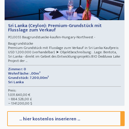
Sri Lanka (Ceylon): Premium-Grundstück mit
Flusslage zum Verkauf
Baugrundstuecke-kaufen-Hungary-Northwest -
PCL0055
Baugrundstücke
Premium-Grundstück mit Flusslage zum Verkauf in Sri Lanka Kaufpreis:
USD 1.200.000 (verhandelbar) ➤ Objektbeschreibung: . Lage: Bentota,
Sri Lanka - direkt im Gebiet des Entwicklungsprojekts BIO Dedduwa Lake
Project der ...
Zimmer: 0
Wohnfläche: ,00m²
Grundstück: 7.200,00m²
Sri Lanka
Preis:
1.031.640,00 €
~ 884.528,00 £
~ 1.141.200,00 $
... hier kostenlos inserieren ...