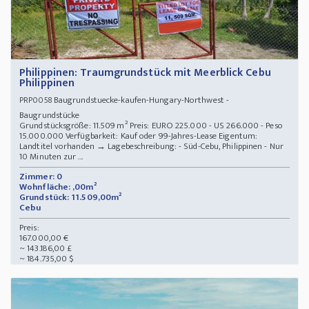
Philippinen: Traumgrundstück mit Meerblick Cebu
Philippinen
Baugrundstuecke-kaufen-Hungary-Northwest -
PRP0058
Baugrundstücke
Grundstücksgröße: 11.509 m² Preis: EURO 225.000 - US 266.000 - Peso
15.000.000 Verfügbarkeit: Kauf oder 99-Jahres-Lease Eigentum:
Landtitel vorhanden → Lagebeschreibung: - Süd-Cebu, Philippinen - Nur
10 Minuten zur ...
Zimmer: 0
Wohnfläche: ,00m²
Grundstück: 11.509,00m²
Cebu
Preis:
167.000,00 €
~ 143.186,00 £
~ 184.735,00 $