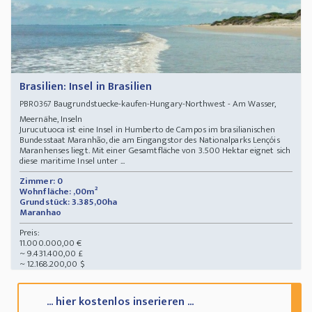
Brasilien: Insel in Brasilien
Baugrundstuecke-kaufen-Hungary-Northwest - Am Wasser,
PBR0367
Meernähe, Inseln
Jurucutuoca ist eine Insel in Humberto de Campos im brasilianischen
Bundesstaat Maranhão, die am Eingangstor des Nationalparks Lençóis
Maranhenses liegt. Mit einer Gesamtfläche von 3.500 Hektar eignet sich
diese maritime Insel unter ...
Zimmer: 0
Wohnfläche: ,00m²
Grundstück: 3.385,00ha
Maranhao
Preis:
11.000.000,00 €
~ 9.431.400,00 £
~ 12.168.200,00 $
... hier kostenlos inserieren ...