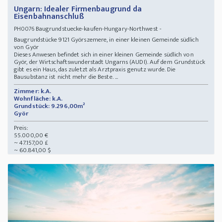
Ungarn: Idealer Firmenbaugrund da
Eisenbahnanschluß
Baugrundstuecke-kaufen-Hungary-Northwest -
PH0076
Baugrundstücke 9121 Györszemere, in einer kleinen Gemeinde südlich
von Györ
Dieses Anwesen befindet sich in einer kleinen Gemeinde südlich von
Györ, der Wirtschaftswunderstadt Ungarns (AUDI). Auf dem Grundstück
gibt es ein Haus, das zuletzt als Arztpraxis genutz wurde. Die
Bausubstanz ist nicht mehr die Beste. ...
Zimmer: k.A.
Wohnfläche: k.A.
Grundstück: 9.296,00m²
Györ
Preis:
55.000,00 €
~ 47.157,00 £
~ 60.841,00 $