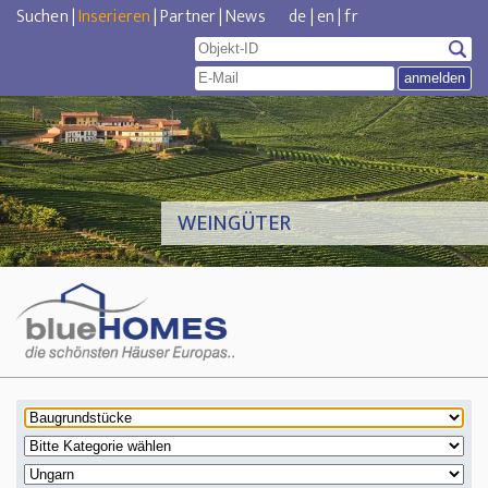
Suchen
|
Inserieren
|
Partner
|
News
de
|
en
|
fr
WEINGÜTER