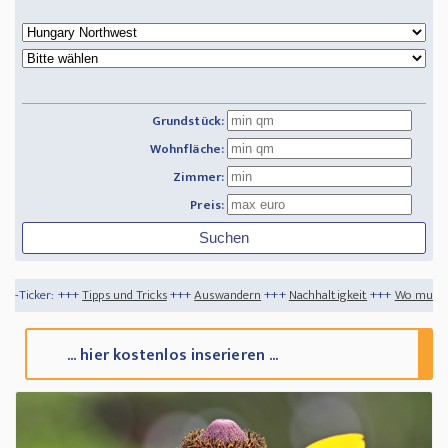
Grundstück:
Wohnfläche:
Zimmer:
Preis:
und Tricks
+++
Auswandern
+++
Nachhaltigkeit
+++
Wo muss man sich abmelden w
... hier kostenlos inserieren ...