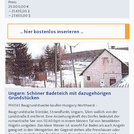
Preis:
25.000,00 €
~ 21.435,00 £
~ 27.655,00 $
... hier kostenlos inserieren ...
Ungarn: Schöner Badeteich mit dazugehörigen
Grundstücken
Baugrundstuecke-kaufen-Hungary-Northwest -
PH0145
Baugrundstücke Döröske, Strandfürdö, Ungarn, 12km südlich von der
Landstraße 8 entfernt. Eine Anziehungskraft des Dorfes bedeutet der
romantische See von 112.400qm in einem kleinen Tal von bewaldeten
Hügeln umgeben. Das klare Wasser ist sowohl für Baden als auch Angeln
geeignet in den Weingärten der Gegend stehen alte Presshäuser oder