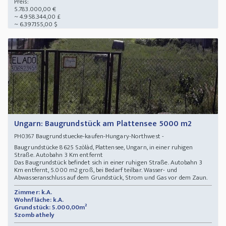
Preis:
5.783.000,00 €
~ 4.958.344,00 £
~ 6.397.155,00 $
Ungarn: Baugrundstück am Plattensee 5000 m2
Baugrundstuecke-kaufen-Hungary-Northwest -
PH0367
Baugrundstücke 8625 Szòlàd, Plattensee, Ungarn, in einer ruhigen
Straße. Autobahn 3 Km entfernt
Das Baugrundstück befindet sich in einer ruhigen Straße. Autobahn 3
Km entfernt, 5.000 m2 groß, bei Bedarf teilbar. Wasser- und
Abwasseranschluss auf dem Grundstück, Strom und Gas vor dem Zaun.
Zimmer: k.A.
Wohnfläche: k.A.
Grundstück: 5.000,00m²
Szombathely