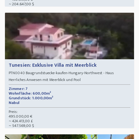
~ 204.647,00 $
Tunesien: Exklusive Villa mit Meerblick
Baugrundstuecke-kaufen-Hungary-Northwest - Haus
PTN0040
Herrliches Anwesen mit Meerblick und Pool
Zimmer: 7
Wohnfläche: 600,00m²
Grundstück: 1.000,00m²
Nabul
Preis:
495.000,00 €
~ 424.413,00 £
~ 547.569,00 $