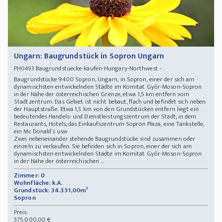
Ungarn: Baugrundstück in Sopron Ungarn
Baugrundstuecke-kaufen-Hungary-Northwest -
PH0493
Baugrundstücke 9400 Sopron, Ungarn, in Sopron, einer der sich am
dynamischsten entwickelnden Städte im Komitat Győr-Moson-Sopron
in der Nähe der österreichischen Grenze, etwa 1,5 km entfern vom
Stadtzentrum. Das Gebiet ist nicht bebaut, flach und befindet sich neben
der Hauptstraße. Etwa 1,5 km von den Grundstücken entfern liegt ein
bedeutendes Handels- und Dienstleistungszentrum der Stadt, in dem
Restaurants, Hotels, das Einkaufszentrum Sopron Plaza, eine Tankstelle,
ein Mc Donald´s usw
Zwei nebeneinander stehende Baugrundstücke sind zusammen oder
einzeln zu verkaufen. Sie befinden sich in Sopron, einer der sich am
dynamischsten entwickelnden Städte im Komitat Győr-Moson-Sopron
in der Nähe der österreichischen ...
Zimmer: 0
Wohnfläche: k.A.
Grundstück: 34.331,00m²
Sopron
Preis:
375.000,00 €