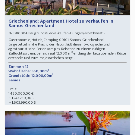
Griechenland: Apartment Hotel zu verkaufen in
Samos Griechenland
Baugrundstuecke-kaufen-Hungary-Northwest -
N73280004
Gastronomie, Hotels, Camping 00101 Samos, Griechenland
Eingebettet in die Pracht der Natur, lädt dieser ökologische und
agrotouristische Ferienkomplex Reisende zu einem ruhigen
Zufluchtsort ein, der sich auf 12.000 m² entlang der bezaubernden Küste
erstreckt und zum majestätischen Berg ...
Zimmer: 12
Wohnfläche: 550,00m²
Grundstück: 12.000,00m²
Sámos
Preis:
1.450.000,00 €
~ 1.243.230,00 £
~ 1.603.990,00 $