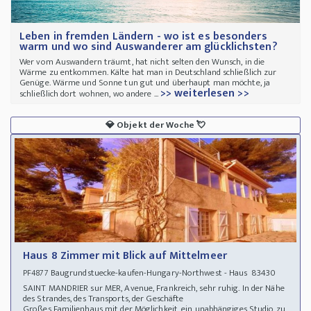
Leben in fremden Ländern - wo ist es besonders
warm und wo sind Auswanderer am glücklichsten?
Wer vom Auswandern träumt, hat nicht selten den Wunsch, in die
Wärme zu entkommen. Kälte hat man in Deutschland schließlich zur
Genüge. Wärme und Sonne tun gut und überhaupt man möchte, ja
>> weiterlesen >>
schließlich dort wohnen, wo andere ...
💎
Objekt der Woche
💘
Haus 8 Zimmer mit Blick auf Mittelmeer
Baugrundstuecke-kaufen-Hungary-Northwest - Haus 83430
PF4877
SAINT MANDRIER sur MER, Avenue, Frankreich, sehr ruhig. In der Nähe
des Strandes, des Transports, der Geschäfte
Großes Familienhaus mit der Möglichkeit, ein unabhängiges Studio zu