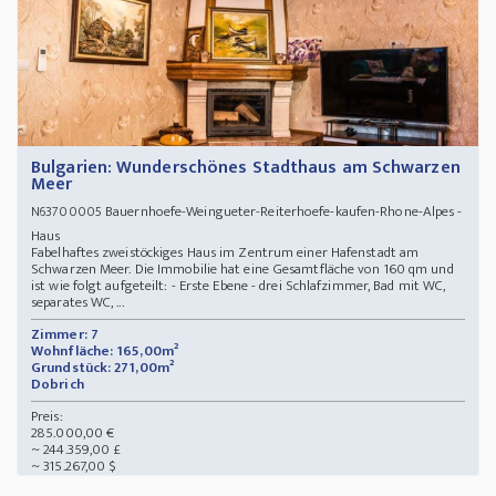
Bulgarien: Wunderschönes Stadthaus am Schwarzen
Meer
Bauernhoefe-Weingueter-Reiterhoefe-kaufen-Rhone-Alpes -
N63700005
Haus
Fabelhaftes zweistöckiges Haus im Zentrum einer Hafenstadt am
Schwarzen Meer. Die Immobilie hat eine Gesamtfläche von 160 qm und
ist wie folgt aufgeteilt: - Erste Ebene - drei Schlafzimmer, Bad mit WC,
separates WC, ...
Zimmer: 7
Wohnfläche: 165,00m²
Grundstück: 271,00m²
Dobrich
Preis:
285.000,00 €
~ 244.359,00 £
~ 315.267,00 $