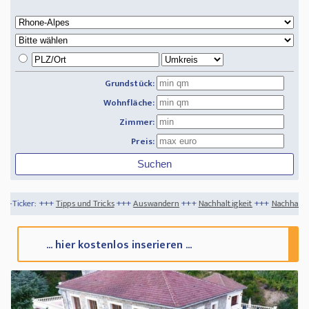
Grundstück:
Wohnfläche:
Zimmer:
Preis:
 und Tricks
+++
Auswandern
+++
Nachhaltigkeit
+++
Nachhaltiges Bauen 2021 - hier
... hier kostenlos inserieren ...