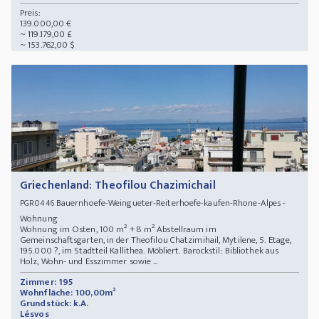
Preis:
139.000,00 €
~ 119.179,00 £
~ 153.762,00 $
Griechenland: Theofilou Chazimichail
Bauernhoefe-Weingueter-Reiterhoefe-kaufen-Rhone-Alpes -
PGR0446
Wohnung
Wohnung im Osten, 100 m² + 8 m² Abstellraum im
Gemeinschaftsgarten, in der Theofilou Chatzimihail, Mytilene, 5. Etage,
195.000 ?, im Stadtteil Kallithea. Möbliert. Barockstil: Bibliothek aus
Holz, Wohn- und Esszimmer sowie ...
Zimmer: 195
Wohnfläche: 100,00m²
Grundstück: k.A.
Lésvos