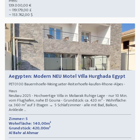
Preis:
139.000,00 €
~ 119.179,00 £
~ 153.762,00 $
Aegypten: Modern NEU Motel VIlla Hurghada Egypt
Bauernhoefe-Weingueter-Reiterhoefe-kaufen-Rhone-Alpes -
PET0100
Haus
Neubau 2025 - Hochwertige Villa in Mobarak Ruhige Lage - nur 10 Min.
vom Flughafen, nahe El Gouna - Grundstück: ca. 420 m² - Wohnfläche:
ca. 360 m² auf 3 Etagen → ️5 Schlafzimmer - alle mit Bad, Balkon,
Ankleide ...
Zimmer: 5
Wohnfläche: 140,00m²
Grundstück: 420,00m²
Al Bahr al Ahmar