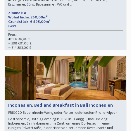
im Erdgeschoss aus einem Schlafzimmer, Wohnzimmer, Küche,
Esszimmer, Büro, Badezimmer, WC und ...
Zimmer: 8
Wohnfläche: 260,00m²
Grundstück: 6.595,00m²
Gers
Preis:
465.000,00 €
~ 398.691,00 £
~ 514.383,00 $
Indonesien: Bed and Breakfast in Bali Indonesien
Bauernhoefe-Weingueter-Reiterhoefe-kaufen-Rhone-Alpes -
PRI0020
Gastronomie, Hotels, Camping 80361 Bali Canggu, Batu Bolong,
Indonesien, Bali Indonesien. Im Zentrum eines Dorfes auf in einer
ruhigen Privatstraße, in der Nähe von berühmten Restaurants und