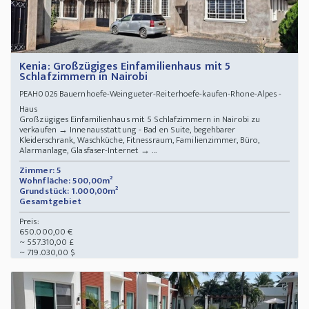
Kenia: Großzügiges Einfamilienhaus mit 5
Schlafzimmern in Nairobi
Bauernhoefe-Weingueter-Reiterhoefe-kaufen-Rhone-Alpes -
PEAH0026
Haus
Großzügiges Einfamilienhaus mit 5 Schlafzimmern in Nairobi zu
verkaufen → Innenausstattung - Bad en Suite, begehbarer
Kleiderschrank, Waschküche, Fitnessraum, Familienzimmer, Büro,
Alarmanlage, Glasfaser-Internet → ...
Zimmer: 5
Wohnfläche: 500,00m²
Grundstück: 1.000,00m²
Gesamtgebiet
Preis:
650.000,00 €
~ 557.310,00 £
~ 719.030,00 $