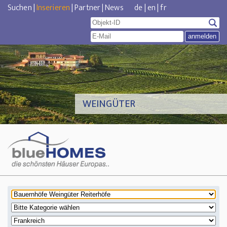
Suchen
|
Inserieren
|
Partner
|
News
de
|
en
|
fr
WEINGÜTER