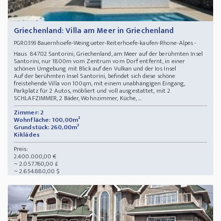
Griechenland: Villa am Meer in Griechenland
Bauernhoefe-Weingueter-Reiterhoefe-kaufen-Rhone-Alpes -
PGR0399
Haus 84702 Santorini, Griechenland, am Meer auf der berühmten Insel
Santorini, nur 1800m vom Zentrum vom Dorf entfernt, in einer
schönen Umgebung mit Blick auf den Vulkan und der Ios Insel
Auf der berühmten Insel Santorini, befindet sich diese schöne
freistehende Villa von 100qm, mit einem unabhängigen Eingang,
Parkplatz für 2 Autos, möbliert und voll ausgestattet, mit 2
SCHLAFZIMMER, 2 Bäder, Wohnzimmer, Küche, ...
Zimmer: 2
Wohnfläche: 100,00m²
Grundstück: 260,00m²
Kikládes
Preis:
2.400.000,00 €
~ 2.057.760,00 £
~ 2.654.880,00 $