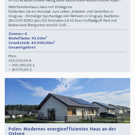
Bauernhoefe-Weingueter-Reiterhoefe-kaufen-Rhone-Alpes -
PPY0048
Mehrfamilienhaus, Haus mit Einliegerw.
Entdecken Sie ein Konzept zum Leben, Arbeiten und Genießen in
Uruguay - Einmalige Sportanlage inkl Wohnen in Uruguay. Kaufpreis:
280.000 EURO plus 120 Festraten á 850 Euro Fußballgolf-Park mit
Restaurant/Biergarten einschl. Grill ...
Zimmer: 6
Wohnfläche: 93,00m²
Grundstück: 40.000,00m²
Gesamtgebiet
Preis:
350.000,00 €
~ 300.090,00 £
~ 387.170,00 $
Polen: Modernes energieeffizientes Haus an der
Ostsee