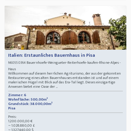
Italien: Erstaunliches Bauernhaus in Pisa
Bauernhoefe-Weingueter-Reiterhoefe-kaufen-Rhone-Alpes -
N60550364
Haus
Willkommen auf diesem herrlichen Agriturismo, der aus der gekonnten
Restaurierung eines alten Bauernhauses entstanden ist und auf einem
malerischen Hügel mit Blick auf das Era-Tal liegt. Dieses einzigartige
Anwesen bietet eine Oase der ...
Zimmer: 6
Wohnfläche: 500,00m²
Grundstück: 38.000,00m²
Pisa
Preis:
1.200.000,00 €
~ 1.028.880,00 £
~ 1.327.440,00 $