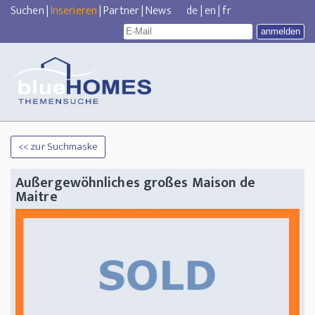
Suchen
|
Inserieren
|
Partner
|
News
de
|
en
|
fr
<< zur Suchmaske
Außergewöhnliches großes Maison de
Maitre