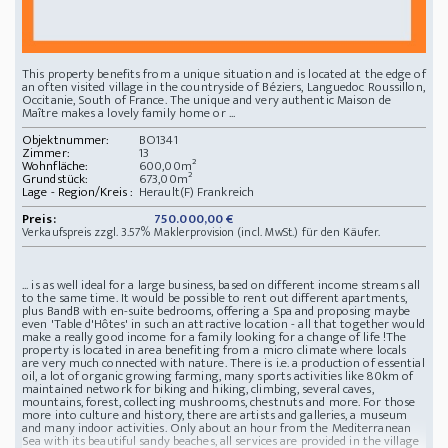
This property benefits from a unique situation and is located at the edge of
an often visited village in the countryside of Béziers, Languedoc Roussillon,
Occitanie, South of France. The unique and very authentic Maison de
Maître makes a lovely family home or ...
Objektnummer:
BO1341
Zimmer:
13
Wohnfläche:
600,00m²
Grundstück:
673,00m²
Lage - Region/Kreis :
Herault(F) Frankreich
Preis:
750.000,00 €
Verkaufspreis zzgl. 3.57% Maklerprovision (incl. MwSt.) für den Käufer.
... is as well ideal for a large business, based on different income streams all
to the same time. It would be possible to rent out different apartments,
plus BandB with en-suite bedrooms, offering a Spa and proposing maybe
even 'Table d'Hôtes' in such an attractive location - all that together would
make a really good income for a family looking for a change of life !The
property is located in area benefiting from a micro climate where locals
are very much connected with nature. There is i.e. a production of essential
oil, a lot of organic growing farming, many sports activities like 80km of
maintained network for biking and hiking, climbing, several caves,
mountains, forest, collecting mushrooms, chestnuts and more. For those
more into culture and history, there are artists and galleries, a museum
and many indoor activities. Only about an hour from the Mediterranean
Sea with its beautiful sandy beaches, all services are provided in the village