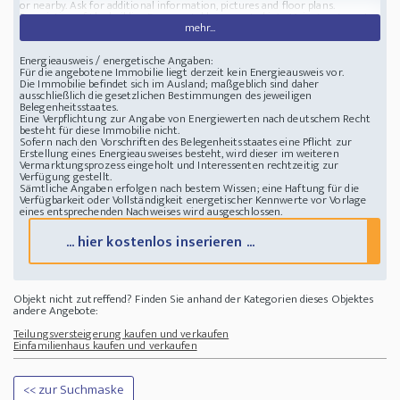
or nearby. Ask for additional information, pictures and floor plans.
Description of the buildingFormer stable converted intoMain-Apartment
mehr...
with 1 or 2 bedrooms according to business modelMain-Apartment (#1)
large open room with fitted kitchen, lounge with a stone fireplace and
dining area, large window doors, dining area gives direct access to the
Energieausweis / energetische Angaben:
terrace overlooking the river and the pretty village, a staircase leads to the
Für die angebotene Immobilie liegt derzeit kein Energieausweis vor.
garden area along the river; large bedroom with dressing and mezzanine
Die Immobilie befindet sich im Ausland; maßgeblich sind daher
for office; bathroom with Jacuzzi bath, shower, toilet and furniture with
ausschließlich die gesetzlichen Bestimmungen des jeweiligen
basin. As an option the studio apartment (#2) could be integrated into the
Belegenheitsstaates.
main dwelling.Possible Studio apartment (#2) with independent accessA
Eine Verpflichtung zur Angabe von Energiewerten nach deutschem Recht
large bedroom with gorgeous views over the river a
besteht für diese Immobilie nicht.
Zustand Baujahr: 1836
Stellplatz Stellplätze: 0; Garagenplätze: 0
Sofern nach den Vorschriften des Belegenheitsstaates eine Pflicht zur
Außergewöhnliches großes Maison de Maitre
34500 Béziers, Frankreich,
Erstellung eines Energieausweises besteht, wird dieser im weiteren
direkt am Wasser und unbeobachtet einzigartige Lage und am Rande eines
Vermarktungsprozess eingeholt und Interessenten rechtzeitig zur
viel besuchten Dorfes in der Landschaft von Béziers, Languedoc Roussillon,
Verfügung gestellt.
Okzitanien, Südfrankreich. Ein Gebiet, das von einem Mikroklima profitiert,
Sämtliche Angaben erfolgen nach bestem Wissen; eine Haftung für die
in dem die Einwohner sehr mit der Natur verbunden sind
Verfügbarkeit oder Vollständigkeit energetischer Kennwerte vor Vorlage
eines entsprechenden Nachweises wird ausgeschlossen.
... hier kostenlos inserieren ...
Objekt nicht zutreffend? Finden Sie anhand der Kategorien dieses Objektes
andere Angebote:
Teilungsversteigerung kaufen und verkaufen
Einfamilienhaus kaufen und verkaufen
<< zur Suchmaske