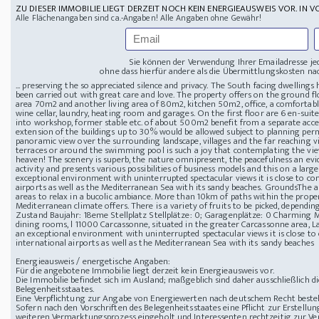
ZU DIESER IMMOBILIE LIEGT DERZEIT NOCH KEIN ENERGIEAUSWEIS VOR. IN V
Alle Flächenangaben sind ca.-Angaben! Alle Angaben ohne Gewähr!
Sie können der Verwendung Ihrer Emailadresse je
ohne dass hierfür andere als die Übermittlungskosten nac
... preserving the so appreciated silence and privacy. The South facing dwellin
been carried out with great care and love. The property offers on the ground fl
area 70m2 and another living area of 80m2, kitchen 50m2, office, a comfortab
wine cellar, laundry, heating room and garages. On the first floor are 6 en-suit
into workshop, former stable etc. of about 500m2 benefit from a separate acces
extension of the buildings up to 30% would be allowed subject to planning per
panoramic view over the surrounding landscape, villages and the far reaching v
terraces or around the swimming pool is such a joy that contemplating the view
heaven! The scenery is superb, the nature omnipresent, the peacefulness an evid
activity and presents various possibilities of business models and this on a larg
exceptional environment with uninterrupted spectacular views it is close to co
airports as well as the Mediterranean Sea with its sandy beaches. GroundsThe a
areas to relax in a bucolic ambiance. More than 10km of paths within the proper
Mediterranean climate offers. There is a variety of fruits to be picked, dependin
Zustand Baujahr: 18eme
Stellplatz Stellplätze: 0; Garagenplätze: 0
Charming Ma
dining rooms, l
11000 Carcassonne, situated in the greater Carcassonne area, La
an exceptional environment with uninterrupted spectacular views it is close to
international airports as well as the Mediterranean Sea with its sandy beaches
Energieausweis / energetische Angaben:
Für die angebotene Immobilie liegt derzeit kein Energieausweis vor.
Die Immobilie befindet sich im Ausland; maßgeblich sind daher ausschließlich 
Belegenheitsstaates.
Eine Verpflichtung zur Angabe von Energiewerten nach deutschem Recht besteht
Sofern nach den Vorschriften des Belegenheitsstaates eine Pflicht zur Erstellun
weiteren Vermarktungsprozess eingeholt und Interessenten rechtzeitig zur Ver