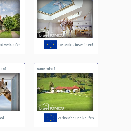
nd verkaufen
kostenlos inserieren!
hen?
Bauernhof
mal
verkaufen und kaufen