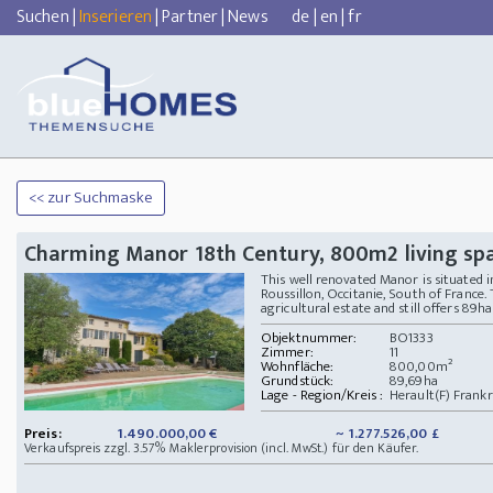
Suchen
|
Inserieren
|
Partner
|
News
de
|
en
|
fr
<< zur Suchmaske
Charming Manor 18th Century, 800m2 living spac
This well renovated Manor is situated 
Roussillon, Occitanie, South of France
agricultural estate and still offers 89ha
Objektnummer:
BO1333
Zimmer:
11
Wohnfläche:
800,00m²
Grundstück:
89,69ha
Lage - Region/Kreis :
Herault(F) Frankr
Preis:
1.490.000,00 €
~ 1.277.526,00 £
Verkaufspreis zzgl. 3.57% Maklerprovision (incl. MwSt.) für den Käufer.