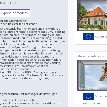
ORBEREITUNG.
Exposé anfordern
derzeit widersprechen,
h den Basistarifen entstehen.
gs have recently been renovated and the work has
oor a large entrance, a dining room 50m2, a sitting
le suite, an en-suite bedroom, a home gym 20m2,
kaufen u
e bedrooms and 2 suites. The outbuildings divided
s by the back. According to the urbanism rules, an
mit.All rooms benefit from an exceptional
iews of the Pyrenees. Sitting on the various
 together with the quietness is just like being in
ence.This Domain is really ideal for a commercial
Mal was anderes se
e scale.Although the property is located in an
mmunication nodes including cities, international
rea around the buildings offers so many sitting
ty invite a stroll to discover what the
g on the season of course, su
nor 18th Century, 800m2 living space, large
nguedoc-Roussillon, Occitanie, South of France, in
 communication nodes including cities,
die gesetzlichen Bestimmungen des jeweiligen
Einfach 
 für diese Immobilie nicht.
g eines Energieausweises besteht, wird dieser im
reinschauen!
fügung gestellt.