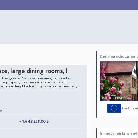
Denkmalschutzimmo
e, large dining rooms, l
in the greater Carcassonne area, Languedoc-
. The property has been a former wine and
 surrounding the buildings as a protective belt, ...
kaufen u
eich
~ 1.648.238,00 $
Immobilien Emsland