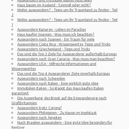
Auswandern und Immobilie kaufen Australien
Haus bauen im Ausland - Sinnvoll oder nicht?
Wohin auswandern? - Tipps um Ihr Traumland zu finden - Teil
2
Wohin auswandern? - Tipps um Ihr Traumland zu finden - Teil
1
Auswandern Kanaren - Leben im Paradies
Haus kaufen Spanien - Was muss ich beachten?
Auswandern nach Spanien - Ein Traum für viele
Auswandern Costa Rica - Wissenswertes, Tipps und Tricks
Auswandern Griechenland - Tipps und Tricks
Das sind die Top 3 Ziele für Auswanderer außerhalb Europas
Auswandern nach Gran Canaria - Was muss man beachten?
Auswandern USA - Hilfreiche Informationen und
Wissenswertes
Das sind die Top 4 Auswanderer Ziele innerhalb Europas
Auswandern nach Schweden
Auswandern nach Italien - Eine wirklich gute Idee
Immobilien Italien - So klappt das Haus kaufen Italien
garantiert
Die Auswirkung des Brexit auf die Einwanderung nach
Großbritannien
Auswandern trotz Corona?
Auswandern Philippinen - Zu Hause im Inselstaat
Auswandern nach Ägypten
Nach Brasilien auswandern - Eine gute Idee besonders für
Rentner