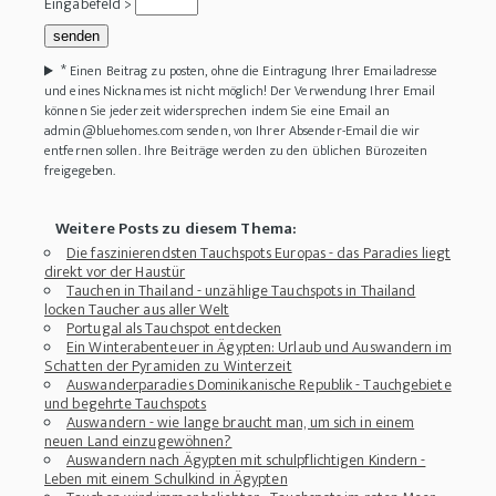
Eingabefeld >
*
Einen Beitrag zu posten, ohne die Eintragung Ihrer Emailadresse
und eines Nicknames ist nicht möglich! Der Verwendung Ihrer Email
können Sie jederzeit widersprechen indem Sie eine Email an
admin@bluehomes.com senden, von Ihrer Absender-Email die wir
entfernen sollen. Ihre Beiträge werden zu den üblichen Bürozeiten
freigegeben.
Weitere Posts zu diesem Thema:
Die faszinierendsten Tauchspots Europas - das Paradies liegt
direkt vor der Haustür
Tauchen in Thailand - unzählige Tauchspots in Thailand
locken Taucher aus aller Welt
Portugal als Tauchspot entdecken
Ein Winterabenteuer in Ägypten: Urlaub und Auswandern im
Schatten der Pyramiden zu Winterzeit
Auswanderparadies Dominikanische Republik - Tauchgebiete
und begehrte Tauchspots
Auswandern - wie lange braucht man, um sich in einem
neuen Land einzugewöhnen?
Auswandern nach Ägypten mit schulpflichtigen Kindern -
Leben mit einem Schulkind in Ägypten