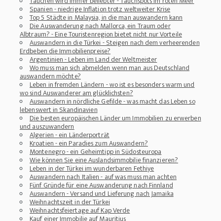
Tauchen wird immer beliebter - Tauchspots im roten Meer
Spanien - niedrige Inflation trotz weltweiter Krise
Top 5 Städte in Malaysia, in die man auswandern kann
Die Auswanderung nach Mallorca, ein Traum oder
Albtraum? - Eine Touristenregion bietet nicht nur Vorteile
Auswandern in die Türkei - Steigen nach dem verheerenden
Erdbeben die Immobilienpreise?
Argentinien - Leben im Land der Weltmeister
Wo muss man sich abmelden wenn man aus Deutschland
auswandern möchte?
Leben in fremden Ländern - wo ist es besonders warm und
wo sind Auswanderer am glücklichsten?
Auswandern in nördliche Gefilde - was macht das Leben so
lebenswert in Skandinavien
Die besten europäischen Länder um Immobilien zu erwerben
und auszuwandern
Algerien - ein Länderporträt
Kroatien - ein Paradies zum Auswandern?
Montenegro - ein Geheimtipp in Südosteuropa
Wie können Sie eine Auslandsimmobilie finanzieren?
Leben in der Türkei im wunderbaren Fethiye
Auswandern nach Italien - auf was muss man achten
Fünf Gründe für eine Auswanderung nach Finnland
Auswandern - Versand und Lieferung nach Jamaika
Weihnachtszeit in der Türkei
Weihnachtsfeiertage auf Kap Verde
Kauf einer Immobilie auf Mauritius