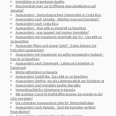
Immobilien in Argentinien kaufen
Was benötigt man zur Eröffnung eines Bankkontos auf
Jamaika?
Auswandern - Deutschsprachige Gemeinden in Costa Rica
Auswandern nach Jamaika - Welches Visa wird benötigt?
Auswandern nach Costa Rica
Auswandern - Was gibt es generell zu beachten
Auswandern - was passiert mit meiner Immobilie?
Auswandern mit Haustieren innerhalb der EU - Das gibt es
zu beachten
Auswander-Pläne und wenig Geld? - Dahin können Sie
trotzdem auswandern
Auswandern mit Haustieren ins außereuropäische Ausland -
Das ist zu beachten
Auswandern nach Dänemark - Leben und Arbeiten in
Dänemark
Winteraktivitäten in Kanada
Auswandern Südafrika - Das gibt es zu beachten
Auswandern dorthin, wo die Lebensqualität am höchsten ist
Auswandern und Immobilie kaufen Marokko
Vorweihnachtliche Stimmung in Kanada
Mit welchen Covid-19-Impfstoffen können Sie wieder in die
USA einreisen?
Die schönsten Auswandererziele für Winterliebhaber
Auswandern nach Kanada - Sind die Kanadier wirklich
freundlicher?