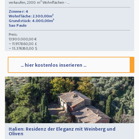
verkaufen, 2300 m² Wohnflächen - ...
Zimmer: 4
Wohnfläche: 2.300,00m²
Grundstück: 4.000,00m²
Sao Paulo
Preis:
13.900.000,00 €
~ 11.917.860,00 £
~ 15.376.180,00 $
... hier kostenlos inserieren ...
Italien: Residenz der Eleganz mit Weinberg und
Oliven