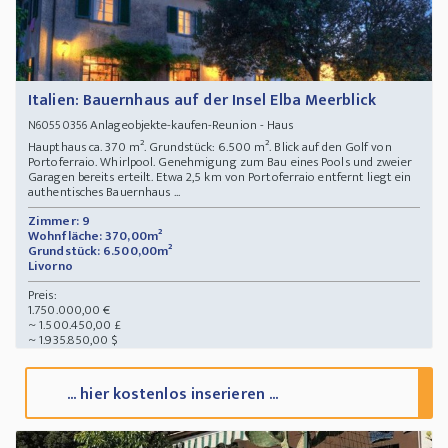
Italien: Bauernhaus auf der Insel Elba Meerblick
Anlageobjekte-kaufen-Reunion - Haus
N60550356
Haupthaus ca. 370 m². Grundstück: 6.500 m². Blick auf den Golf von
Portoferraio. Whirlpool. Genehmigung zum Bau eines Pools und zweier
Garagen bereits erteilt. Etwa 2,5 km von Portoferraio entfernt liegt ein
authentisches Bauernhaus ...
Zimmer: 9
Wohnfläche: 370,00m²
Grundstück: 6.500,00m²
Livorno
Preis:
1.750.000,00 €
~ 1.500.450,00 £
~ 1.935.850,00 $
... hier kostenlos inserieren ...