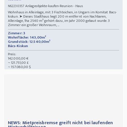
Anlageobjekte-kaufen-Reunion - Haus
N62230357
Wohnhaus in Alleinlage, mit 3 Fischteichen, in Ungarn im Komitat Bacs-
kiskun. ➤ Dieses Stadthaus liegt 200 m entfernt von Nachbaren,
Alleinlage, 1ha 2540 m² gehört dazu, im Jahr 2000 gebaut wurde. 3
Zimmer ein großer Wohnraum, ...
Zimmer: 3
Wohnfläche: 143,00m²
Grundstück: 12.540,00m²
Bács-Kiskun
Preis:
142.000,00 €
~ 121.751,00 £
~ 157.080,00 $
NEWS: Mietpreisbremse greift nicht bei laufenden