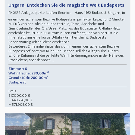
Ungarn: Entdecken Sie die magische Welt Budapests
Anlageobjekte-kaufen-Reunion - Haus 1162 Budapest, Ungarn, in
PH0677
einem der sichersten Bezirke Budapests in perfekter Lage, nur 2 Minuten
zu Fuß von der lokalen Bushaltestelle, Tesco, Apotheke und
Gemüsehändler, der Örs Vezér Platz, wo das Budapester U-Bahn-Netz
erreichbar ist, ist nur 10 Autominuten entfernt, und von dort ist die
Innenstadt nur eine kurze U-Bahn-Fahrt entfernt. Budapests
Sehenswürdigkeiten leicht erreichbar
Besonderes Einfamilienhaus, das sich in einem der sichersten Bezirke
Budapests befindet, wo Ruhe und Frieden Teil des Alltags sind. Dieses
schöne Zuhause ist die perfekte Wahl für diejenigen, die in der Nähe des
Stadtlebens, aber dennoch ...
Zimmer: 6
Wohnfläche: 280,00m²
Grundstück: 280,00m²
Budapest
Preis:
517.000,00 €
~ 443.276,00 £
~ 571.905,00 $