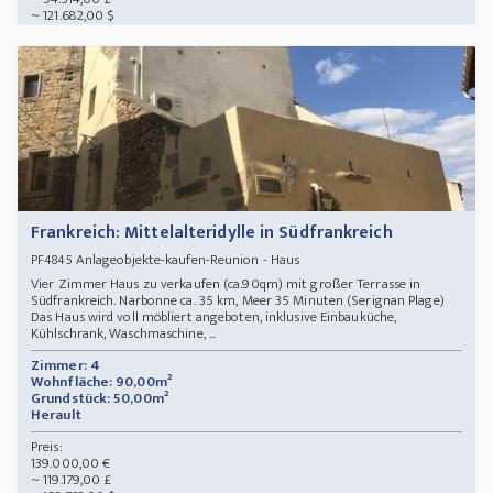
~ 121.682,00 $
Frankreich: Mittelalteridylle in Südfrankreich
Anlageobjekte-kaufen-Reunion - Haus
PF4845
Vier Zimmer Haus zu verkaufen (ca.90qm) mit großer Terrasse in
Südfrankreich. Narbonne ca. 35 km, Meer 35 Minuten (Serignan Plage)
Das Haus wird voll möbliert angeboten, inklusive Einbauküche,
Kühlschrank, Waschmaschine, ...
Zimmer: 4
Wohnfläche: 90,00m²
Grundstück: 50,00m²
Herault
Preis:
139.000,00 €
~ 119.179,00 £