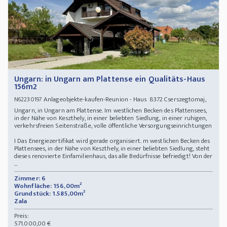
Ungarn: in Ungarn am Plattense ein Qualitäts-Haus
156m2
Anlageobjekte-kaufen-Reunion - Haus 8372 Cserszegtomaj,
N62230197
Ungarn, in Ungarn am Plattense. Im westlichen Becken des Plattensees,
in der Nähe von Keszthely, in einer beliebten Siedlung, in einer ruhigen,
verkehrsfreien Seitenstraße, volle öffentliche Versorgungseinrichtungen
I Das Energiezertifikat wird gerade organisiert. m westlichen Becken des
Plattensees, in der Nähe von Keszthely, in einer beliebten Siedlung, steht
dieses renovierte Einfamilienhaus, das alle Bedürfnisse befriedigt! Von der
...
Zimmer: 6
Wohnfläche: 156,00m²
Grundstück: 1.585,00m²
Zala
Preis:
571.000,00 €