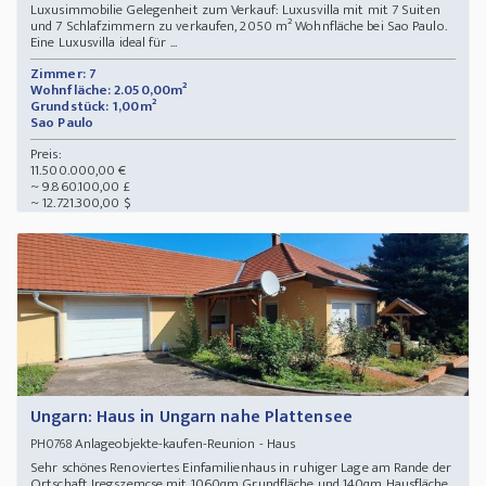
Luxusimmobilie Gelegenheit zum Verkauf: Luxusvilla mit mit 7 Suiten
und 7 Schlafzimmern zu verkaufen, 2050 m² Wohnfläche bei Sao Paulo.
Eine Luxusvilla ideal für ...
Zimmer: 7
Wohnfläche: 2.050,00m²
Grundstück: 1,00m²
Sao Paulo
Preis:
11.500.000,00 €
~ 9.860.100,00 £
~ 12.721.300,00 $
Ungarn: Haus in Ungarn nahe Plattensee
Anlageobjekte-kaufen-Reunion - Haus
PH0768
Sehr schönes Renoviertes Einfamilienhaus in ruhiger Lage am Rande der
Ortschaft Iregszemcse mit 1060qm Grundfläche und 140qm Hausfläche.