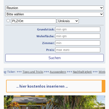
Grundstück:
Wohnfläche:
Zimmer:
Preis:
pps und Tricks
+++
Auswandern
+++
Nachhaltigkeit
+++
Winteraktivitäten in Kanad
... hier kostenlos inserieren ...