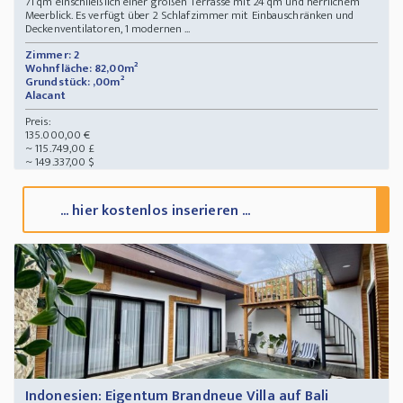
71 qm einschließlich einer großen Terrasse mit 24 qm und herrlichem
Meerblick. Es verfügt über 2 Schlafzimmer mit Einbauschränken und
Deckenventilatoren, 1 modernen ...
Zimmer: 2
Wohnfläche: 82,00m²
Grundstück: ,00m²
Alacant
Preis:
135.000,00 €
~ 115.749,00 £
~ 149.337,00 $
... hier kostenlos inserieren ...
Indonesien: Eigentum Brandneue Villa auf Bali