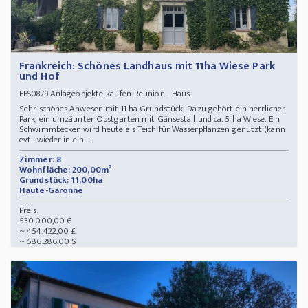
Frankreich: Schönes Landhaus mit 11ha Wiese Park
und Hof
Anlageobjekte-kaufen-Reunion - Haus
EES0879
Sehr schönes Anwesen mit 11 ha Grundstück; Dazu gehört ein herrlicher
Park, ein umzäunter Obstgarten mit Gänsestall und ca. 5 ha Wiese. Ein
Schwimmbecken wird heute als Teich für Wasserpflanzen genutzt (kann
evtl. wieder in ein ...
Zimmer: 8
Wohnfläche: 200,00m²
Grundstück: 11,00ha
Haute-Garonne
Preis:
530.000,00 €
~ 454.422,00 £
~ 586.286,00 $