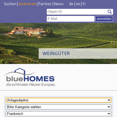
Suchen
|
Inserieren
|
Partner
|
News
de
|
en
|
fr
WEINGÜTER