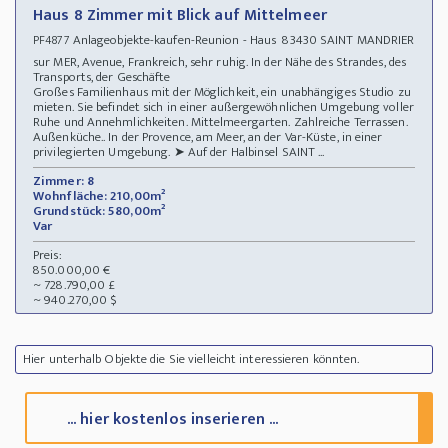
Haus 8 Zimmer mit Blick auf Mittelmeer
Anlageobjekte-kaufen-Reunion - Haus 83430 SAINT MANDRIER
PF4877
sur MER, Avenue, Frankreich, sehr ruhig. In der Nähe des Strandes, des
Transports, der Geschäfte
Großes Familienhaus mit der Möglichkeit, ein unabhängiges Studio zu
mieten. Sie befindet sich in einer außergewöhnlichen Umgebung voller
Ruhe und Annehmlichkeiten. Mittelmeergarten. Zahlreiche Terrassen.
Außenküche.. In der Provence, am Meer, an der Var-Küste, in einer
privilegierten Umgebung. ➤ Auf der Halbinsel SAINT ...
Zimmer: 8
Wohnfläche: 210,00m²
Grundstück: 580,00m²
Var
Preis:
850.000,00 €
~ 728.790,00 £
~ 940.270,00 $
Hier unterhalb Objekte die Sie vielleicht interessieren könnten.
... hier kostenlos inserieren ...