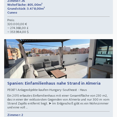
Zimmer: 26
Wohnfläche: 805,00m²
Grundstück: 3.478,00m²
Cuneo
Preis:
320.000,00 €
~ 274.368,00 £
~ 353.984,00 $
Spanien: Einfamilienhaus nahe Strand in Almeria
Anlageobjekte-kaufen-Hungary-Southeast - Haus
PE0871
Ein 2015 erbautes Einfamilienhaus mit einer Gesamtfläche von 230 m2,
das in einer der exklusivsten Gegenden von Almería und nur 300 m vom
Strand Zapillo entfernt liegt. ➤ Im Erdgeschoß gibt es ein Wohnzimmer
und eine voll ...
Zimmer: 2