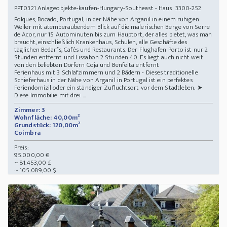
Anlageobjekte-kaufen-Hungary-Southeast - Haus 3300-252
PPT0321
Folques, Bocado, Portugal, in der Nähe von Arganil in einem ruhigen
Weiler mit atemberaubendem Blick auf die malerischen Berge von Serre
de Acor, nur 15 Autominuten bis zum Hauptort, der alles bietet, was man
braucht, einschließlich Krankenhaus, Schulen, alle Geschäfte des
täglichen Bedarfs, Cafés und Restaurants. Der Flughafen Porto ist nur 2
Stunden entfernt und Lissabon 2 Stunden 40. Es liegt auch nicht weit
von den beliebten Dörfern Coja und Benfeita entfernt
Ferienhaus mit 3 Schlafzimmern und 2 Bädern - Dieses traditionelle
Schieferhaus in der Nähe von Arganil in Portugal ist ein perfektes
Feriendomizil oder ein ständiger Zufluchtsort vor dem Stadtleben. ➤
Diese Immobilie mit drei ...
Zimmer: 3
Wohnfläche: 40,00m²
Grundstück: 120,00m²
Coimbra
Preis:
95.000,00 €
~ 81.453,00 £
~ 105.089,00 $