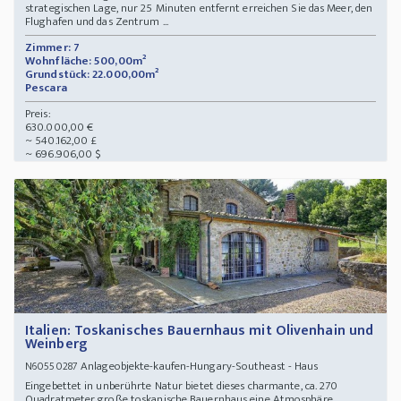
strategischen Lage, nur 25 Minuten entfernt erreichen Sie das Meer, den
Flughafen und das Zentrum ...
Zimmer: 7
Wohnfläche: 500,00m²
Grundstück: 22.000,00m²
Pescara
Preis:
630.000,00 €
~ 540.162,00 £
~ 696.906,00 $
Italien: Toskanisches Bauernhaus mit Olivenhain und
Weinberg
Anlageobjekte-kaufen-Hungary-Southeast - Haus
N60550287
Eingebettet in unberührte Natur bietet dieses charmante, ca. 270
Quadratmeter große toskanische Bauernhaus eine Atmosphäre