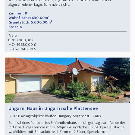
von Riva del Garda entfernt, liegt dieses historische Anwesen in
abgeschiedener Lage. Es handelt sich ...
Zimmer: 8
Wohnfläche: 630,00m²
Grundstück: 5.000,00m²
Brescia
Preis:
8.700.000,00 €
~ 7.459.380,00 £
~ 9.623.940,00 $
Ungarn: Haus in Ungarn nahe Plattensee
Anlageobjekte-kaufen-Hungary-Southeast - Haus
PH0768
Sehr schönes Renoviertes Einfamilienhaus in ruhiger Lage am Rande der
Ortschaft Iregszemcse mit 1060qm Grundfläche und 140qm Hausfläche.
→ Möbliert mit Einbauküche, 4 Zimmer 2 Bäder, Speisekammer,