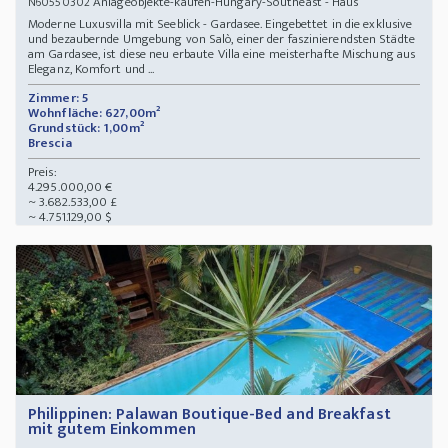
Anlageobjekte-kaufen-Hungary-Southeast - Haus
N60550302
Moderne Luxusvilla mit Seeblick - Gardasee. Eingebettet in die exklusive
und bezaubernde Umgebung von Salò, einer der faszinierendsten Städte
am Gardasee, ist diese neu erbaute Villa eine meisterhafte Mischung aus
Eleganz, Komfort und ...
Zimmer: 5
Wohnfläche: 627,00m²
Grundstück: 1,00m²
Brescia
Preis:
4.295.000,00 €
~ 3.682.533,00 £
~ 4.751.129,00 $
Philippinen: Palawan Boutique-Bed and Breakfast
mit gutem Einkommen