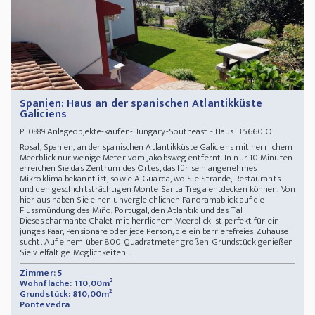
Spanien: Haus an der spanischen Atlantikküste
Galiciens
Anlageobjekte-kaufen-Hungary-Southeast - Haus 35660 O
PE0889
Rosal, Spanien, an der spanischen Atlantikküste Galiciens mit herrlichem
Meerblick nur wenige Meter vom Jakobsweg entfernt. In nur 10 Minuten
erreichen Sie das Zentrum des Ortes, das für sein angenehmes
Mikroklima bekannt ist, sowie A Guarda, wo Sie Strände, Restaurants
und den geschichtsträchtigen Monte Santa Trega entdecken können. Von
hier aus haben Sie einen unvergleichlichen Panoramablick auf die
Flussmündung des Miño, Portugal, den Atlantik und das Tal
Dieses charmante Chalet mit herrlichem Meerblick ist perfekt für ein
junges Paar, Pensionäre oder jede Person, die ein barrierefreies Zuhause
sucht. Auf einem über 800 Quadratmeter großen Grundstück genießen
Sie vielfältige Möglichkeiten ...
Zimmer: 5
Wohnfläche: 110,00m²
Grundstück: 810,00m²
Pontevedra