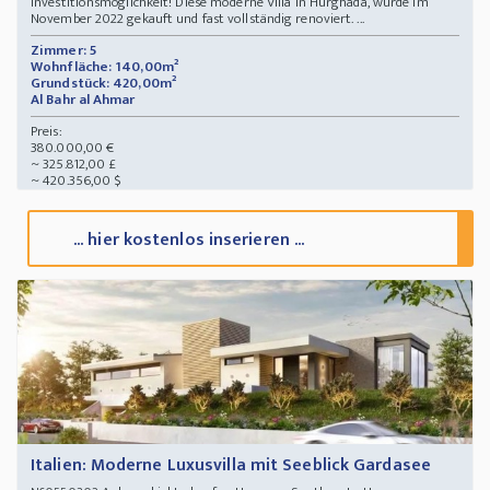
Investitionsmöglichkeit! Diese moderne Villa in Hurghada, wurde im
November 2022 gekauft und fast vollständig renoviert. ...
Zimmer: 5
Wohnfläche: 140,00m²
Grundstück: 420,00m²
Al Bahr al Ahmar
Preis:
380.000,00 €
~ 325.812,00 £
~ 420.356,00 $
... hier kostenlos inserieren ...
Italien: Moderne Luxusvilla mit Seeblick Gardasee