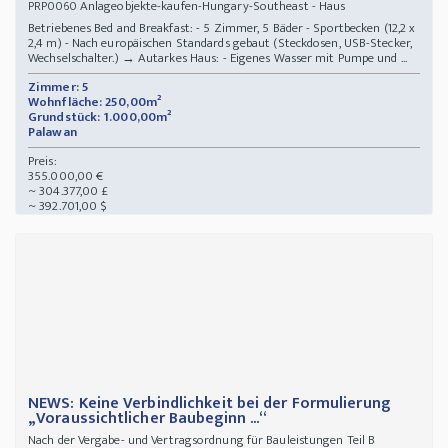
Anlageobjekte-kaufen-Hungary-Southeast - Haus
PRP0060
Betriebenes Bed and Breakfast: - 5 Zimmer, 5 Bäder - Sportbecken (12,2 x
2,4 m) - Nach europäischen Standards gebaut (Steckdosen, USB-Stecker,
Wechselschalter.) → Autarkes Haus: - Eigenes Wasser mit Pumpe und ...
Zimmer: 5
Wohnfläche: 250,00m²
Grundstück: 1.000,00m²
Palawan
Preis:
355.000,00 €
~ 304.377,00 £
~ 392.701,00 $
NEWS: Keine Verbindlichkeit bei der Formulierung
„Voraussichtlicher Baubeginn ...“
Nach der Vergabe- und Vertragsordnung für Bauleistungen Teil B