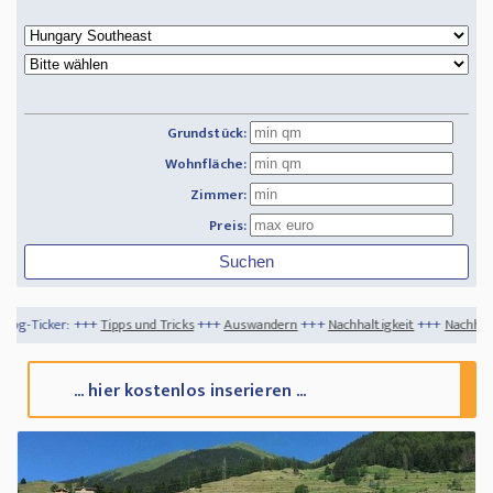
Grundstück:
Wohnfläche:
Zimmer:
Preis:
pps und Tricks
+++
Auswandern
+++
Nachhaltigkeit
+++
Nachhaltigkeit für dein Zuh
... hier kostenlos inserieren ...