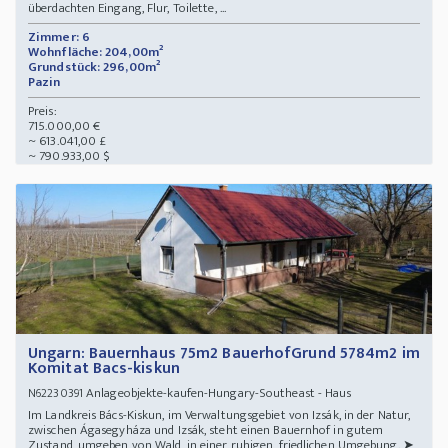
überdachten Eingang, Flur, Toilette, ...
Zimmer: 6
Wohnfläche: 204,00m²
Grundstück: 296,00m²
Pazin
Preis:
715.000,00 €
~ 613.041,00 £
~ 790.933,00 $
Ungarn: Bauernhaus 75m2 BauerhofGrund 5784m2 im
Komitat Bacs-kiskun
Anlageobjekte-kaufen-Hungary-Southeast - Haus
N62230391
Im Landkreis Bács-Kiskun, im Verwaltungsgebiet von Izsák, in der Natur,
zwischen Ágasegyháza und Izsák, steht einen Bauernhof in gutem
Zustand, umgeben von Wald, in einer ruhigen, friedlichen Umgebung. ➤