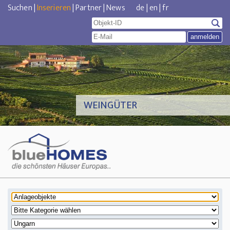
Suchen
|
Inserieren
|
Partner
|
News
de
|
en
|
fr
WEINGÜTER