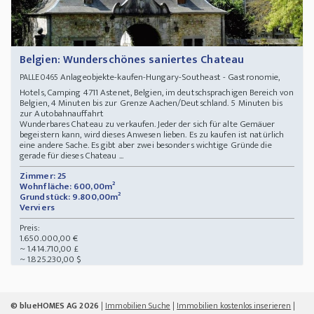
Belgien: Wunderschönes saniertes Chateau
Anlageobjekte-kaufen-Hungary-Southeast - Gastronomie,
PALLE0465
Hotels, Camping 4711 Astenet, Belgien, im deutschsprachigen Bereich von
Belgien, 4 Minuten bis zur Grenze Aachen/Deutschland. 5 Minuten bis
zur Autobahnauffahrt
Wunderbares Chateau zu verkaufen. Jeder der sich für alte Gemäuer
begeistern kann, wird dieses Anwesen lieben. Es zu kaufen ist natürlich
eine andere Sache. Es gibt aber zwei besonders wichtige Gründe die
gerade für dieses Chateau ...
Zimmer: 25
Wohnfläche: 600,00m²
Grundstück: 9.800,00m²
Verviers
Preis:
1.650.000,00 €
~ 1.414.710,00 £
~ 1.825.230,00 $
© blueHOMES AG 2026
|
Immobilien Suche
|
Immobilien kostenlos inserieren
|