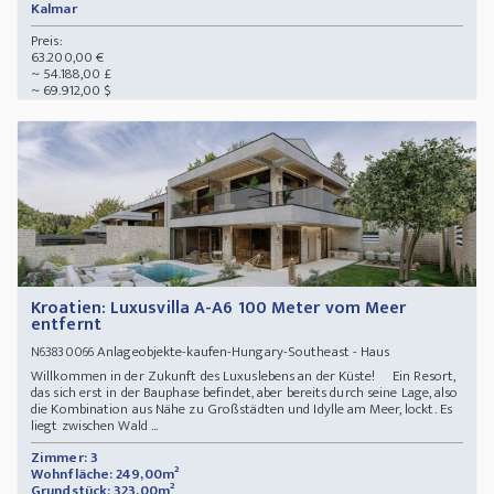
Kalmar
Preis:
63.200,00 €
~ 54.188,00 £
~ 69.912,00 $
Kroatien: Luxusvilla A-A6 100 Meter vom Meer
entfernt
Anlageobjekte-kaufen-Hungary-Southeast - Haus
N63830066
Willkommen in der Zukunft des Luxuslebens an der Küste! Ein Resort,
das sich erst in der Bauphase befindet, aber bereits durch seine Lage, also
die Kombination aus Nähe zu Großstädten und Idylle am Meer, lockt. Es
liegt zwischen Wald ...
Zimmer: 3
Wohnfläche: 249,00m²
Grundstück: 323,00m²