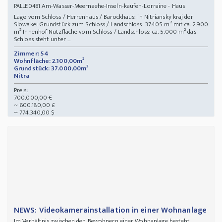
Am-Wasser-Meernaehe-Inseln-kaufen-Lorraine - Haus
PALLE0481
Lage vom Schloss / Herrenhaus / Barockhaus: in Nitriansky kraj der
Slowakei Grundstück zum Schloss / Landschloss: 37.405 m² mit ca. 2.900
m² Innenhof Nutzfläche vom Schloss / Landschloss: ca. 5.000 m² das
Schloss steht unter ...
Zimmer: 54
Wohnfläche: 2.100,00m²
Grundstück: 37.000,00m²
Nitra
Preis:
700.000,00 €
~ 600.180,00 £
~ 774.340,00 $
NEWS: Videokamerainstallation in einer Wohnanlage
Im Verhältnis zwischen den Bewohnern einer Wohnanlage besteht