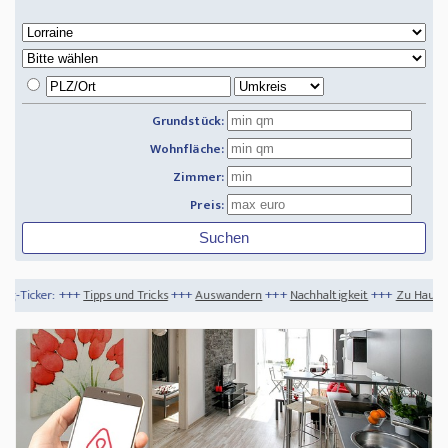
Grundstück:
Wohnfläche:
Zimmer:
Preis:
 und Tricks
+++
Auswandern
+++
Nachhaltigkeit
+++
Zu Hause den Herbst in volle