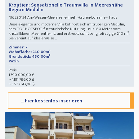
Kroatien: Sensationelle Traumvilla in Meeresnähe
Region Medulin
Am-Wasser-Meernaehe-Inseln-kaufen-Lorraine - Haus
N65520134
Diese elegante und moderne Villa befindet sich im trubeligen Medulin,
dem TOP HOTSPOT für touristische Nutzung - nur 180 Meter vom
kristallklaren Meer entfernt, und erstreckt sich über großzügige 240 m².
Sie vereint auf ideale Weise ...
Zimmer: 7
Wohnfläche: 240,00m²
Grundstück: 450,00m²
Pazin
Preis:
1.390.000,00 €
~ 1.191.786,00 £
~ 1.537.618,00 $
... hier kostenlos inserieren ...