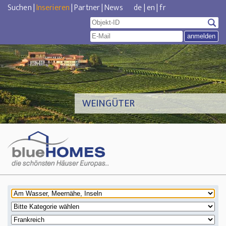
Suchen
|
Inserieren
|
Partner
|
News
de
|
en
|
fr
WEINGÜTER