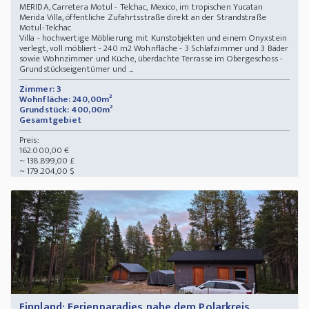
MERIDA, Carretera Motul - Telchac, Mexico, im tropischen Yucatan
Merida Villa, öffentliche Zufahrtsstraße direkt an der Strandstraße
Motul-Telchac
Villa - hochwertige Möblierung mit Kunstobjekten und einem Onyxstein
verlegt, voll möbliert - 240 m2 Wohnfläche - 3 Schlafzimmer und 3 Bäder
sowie Wohnzimmer und Küche, überdachte Terrasse im Obergeschoss -
Grundstückseigentümer und ...
Zimmer: 3
Wohnfläche: 240,00m²
Grundstück: 400,00m²
Gesamtgebiet
Preis:
162.000,00 €
~ 138.899,00 £
~ 179.204,00 $
Finnland: Ferienparadies nahe dem Polarkreis