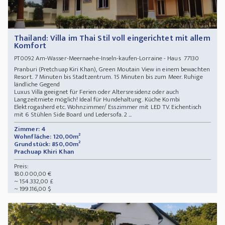
Thailand: Villa im Thai Stil voll eingerichtet mit allem
Komfort
Am-Wasser-Meernaehe-Inseln-kaufen-Lorraine - Haus 77130
PT0092
Pranburi (Pretchuap Kiri Khan), Green Moutain View in einem bewachten
Resort. 7 Minuten bis Stadtzentrum. 15 Minuten bis zum Meer. Ruhige
ländliche Gegend
Luxus Villa geeignet für Ferien oder Altersresidenz oder auch
Langzeitmiete möglich! Ideal für Hundehaltung. Küche Kombi
Elektrogasherd etc. Wohnzimmer/ Esszimmer mit LED TV. Eichentisch
mit 6 Stühlen Side Board und Ledersofa. 2 ...
Zimmer: 4
Wohnfläche: 120,00m²
Grundstück: 850,00m²
Prachuap Khiri Khan
Preis:
180.000,00 €
~ 154.332,00 £
~ 199.116,00 $