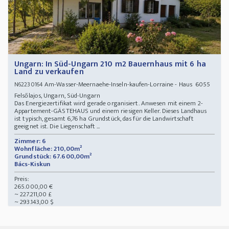
Ungarn: In Süd-Ungarn 210 m2 Bauernhaus mit 6 ha
Land zu verkaufen
Am-Wasser-Meernaehe-Inseln-kaufen-Lorraine - Haus 6055
N62230164
Felsőlajos, Ungarn, Süd-Ungarn
Das Energiezertifikat wird gerade organisiert. Anwesen mit einem 2-
Appartement-GÄSTEHAUS und einem riesigen Keller. Dieses Landhaus
ist typisch, gesamt 6,76 ha Grundstück, das für die Landwirtschaft
geeignet ist. Die Liegenschaft ...
Zimmer: 6
Wohnfläche: 210,00m²
Grundstück: 67.600,00m²
Bács-Kiskun
Preis:
265.000,00 €
~ 227.211,00 £
~ 293.143,00 $