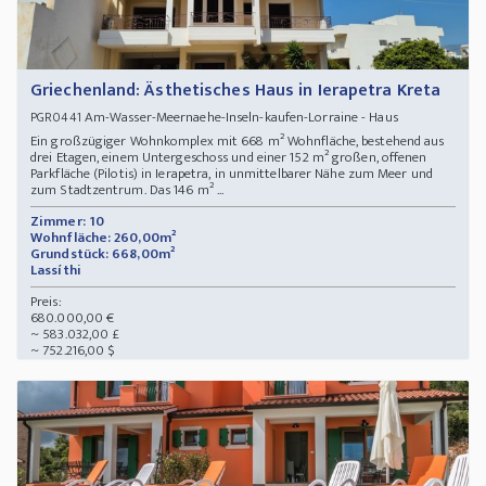
Griechenland: Ästhetisches Haus in Ierapetra Kreta
Am-Wasser-Meernaehe-Inseln-kaufen-Lorraine - Haus
PGR0441
Ein großzügiger Wohnkomplex mit 668 m² Wohnfläche, bestehend aus
drei Etagen, einem Untergeschoss und einer 152 m² großen, offenen
Parkfläche (Pilotis) in Ierapetra, in unmittelbarer Nähe zum Meer und
zum Stadtzentrum. Das 146 m² ...
Zimmer: 10
Wohnfläche: 260,00m²
Grundstück: 668,00m²
Lassíthi
Preis:
680.000,00 €
~ 583.032,00 £
~ 752.216,00 $