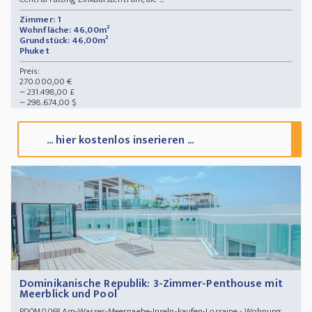
Zimmer: 1
Wohnfläche: 46,00m²
Grundstück: 46,00m²
Phuket
Preis:
270.000,00 €
~ 231.498,00 £
~ 298.674,00 $
... hier kostenlos inserieren ...
Dominikanische Republik: 3-Zimmer-Penthouse mit
Meerblick und Pool
Am-Wasser-Meernaehe-Inseln-kaufen-Lorraine - Wohnung
PDOM0068