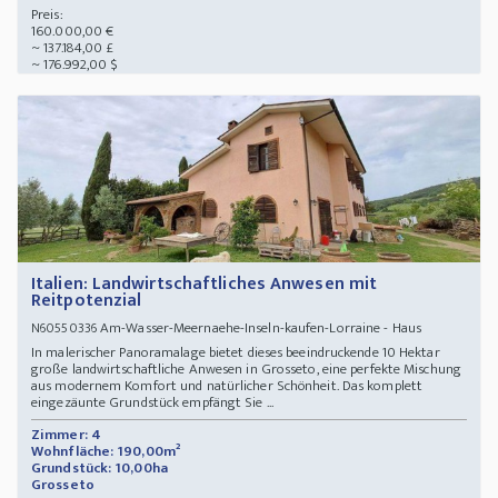
Preis:
160.000,00 €
~ 137.184,00 £
~ 176.992,00 $
Italien: Landwirtschaftliches Anwesen mit
Reitpotenzial
Am-Wasser-Meernaehe-Inseln-kaufen-Lorraine - Haus
N60550336
In malerischer Panoramalage bietet dieses beeindruckende 10 Hektar
große landwirtschaftliche Anwesen in Grosseto, eine perfekte Mischung
aus modernem Komfort und natürlicher Schönheit. Das komplett
eingezäunte Grundstück empfängt Sie ...
Zimmer: 4
Wohnfläche: 190,00m²
Grundstück: 10,00ha
Grosseto