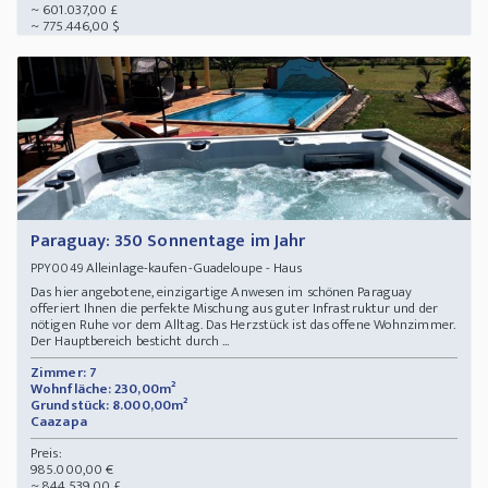
~ 601.037,00 £
~ 775.446,00 $
Paraguay: 350 Sonnentage im Jahr
Alleinlage-kaufen-Guadeloupe - Haus
PPY0049
Das hier angebotene, einzigartige Anwesen im schönen Paraguay
offeriert Ihnen die perfekte Mischung aus guter Infrastruktur und der
nötigen Ruhe vor dem Alltag. Das Herzstück ist das offene Wohnzimmer.
Der Hauptbereich besticht durch ...
Zimmer: 7
Wohnfläche: 230,00m²
Grundstück: 8.000,00m²
Caazapa
Preis:
985.000,00 €
~ 844.539,00 £