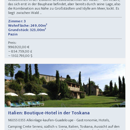
das sich erst in der Bauphase befindet, aber bereits durch seine Lage, also
die Kombination aus Nähe zu Großstädten und Idylle am Meer, lockt. Es
liegt zwischen Wald ...
Zimmer: 3
Wohnfläche: 249,00m²
Grundstück: 323,00m²
Pazin
Preis:
996.920,00 €
~ 854.759,00 £
~ 1.102.793,00 $
Italien: Boutique-Hotel in der Toskana
Alleinlage-kaufen-Guadeloupe - Gastronomie, Hotels,
N60550355
Camping Crete Senesi, südlich v. Siena, Italien, Toskana, Aussicht auf den