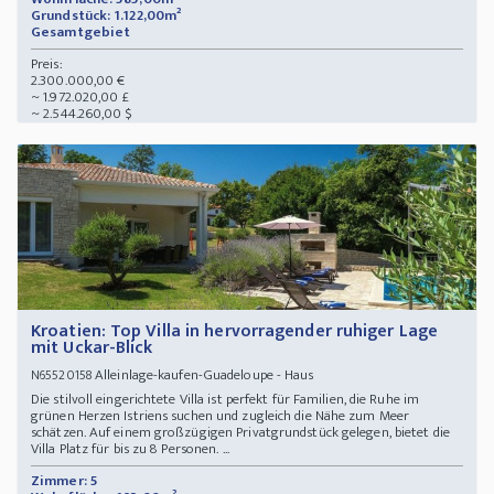
Grundstück: 1.122,00m²
Gesamtgebiet
Preis:
2.300.000,00 €
~ 1.972.020,00 £
~ 2.544.260,00 $
Kroatien: Top Villa in hervorragender ruhiger Lage
mit Uckar-Blick
Alleinlage-kaufen-Guadeloupe - Haus
N65520158
Die stilvoll eingerichtete Villa ist perfekt für Familien, die Ruhe im
grünen Herzen Istriens suchen und zugleich die Nähe zum Meer
schätzen. Auf einem großzügigen Privatgrundstück gelegen, bietet die
Villa Platz für bis zu 8 Personen. ...
Zimmer: 5