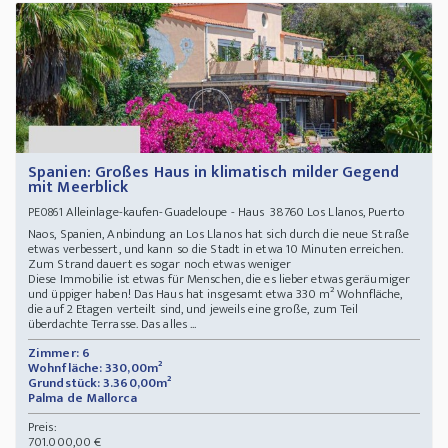
Spanien: Großes Haus in klimatisch milder Gegend
mit Meerblick
Alleinlage-kaufen-Guadeloupe - Haus 38760 Los Llanos, Puerto
PE0861
Naos, Spanien, Anbindung an Los Llanos hat sich durch die neue Straße
etwas verbessert, und kann so die Stadt in etwa 10 Minuten erreichen.
Zum Strand dauert es sogar noch etwas weniger
Diese Immobilie ist etwas für Menschen, die es lieber etwas geräumiger
und üppiger haben! Das Haus hat insgesamt etwa 330 m² Wohnfläche,
die auf 2 Etagen verteilt sind, und jeweils eine große, zum Teil
überdachte Terrasse. Das alles ...
Zimmer: 6
Wohnfläche: 330,00m²
Grundstück: 3.360,00m²
Palma de Mallorca
Preis:
701.000,00 €