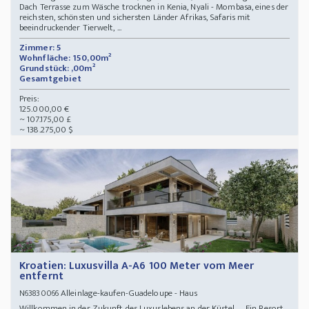
Dach Terrasse zum Wäsche trocknen in Kenia, Nyali - Mombasa, eines der
reichsten, schönsten und sichersten Länder Afrikas, Safaris mit
beeindruckender Tierwelt, ...
Zimmer: 5
Wohnfläche: 150,00m²
Grundstück: ,00m²
Gesamtgebiet
Preis:
125.000,00 €
~ 107.175,00 £
~ 138.275,00 $
Kroatien: Luxusvilla A-A6 100 Meter vom Meer
entfernt
Alleinlage-kaufen-Guadeloupe - Haus
N63830066
Willkommen in der Zukunft des Luxuslebens an der Küste! Ein Resort,