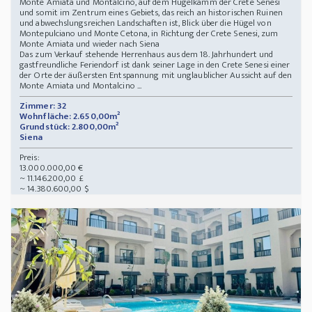
Monte Amiata und Montalcino, auf dem Hügelkamm der Crete Senesi
und somit im Zentrum eines Gebiets, das reich an historischen Ruinen
und abwechslungsreichen Landschaften ist, Blick über die Hügel von
Montepulciano und Monte Cetona, in Richtung der Crete Senesi, zum
Monte Amiata und wieder nach Siena
Das zum Verkauf stehende Herrenhaus aus dem 18. Jahrhundert und
gastfreundliche Feriendorf ist dank seiner Lage in den Crete Senesi einer
der Orte der äußersten Entspannung mit unglaublicher Aussicht auf den
Monte Amiata und Montalcino ...
Zimmer: 32
Wohnfläche: 2.650,00m²
Grundstück: 2.800,00m²
Siena
Preis:
13.000.000,00 €
~ 11.146.200,00 £
~ 14.380.600,00 $