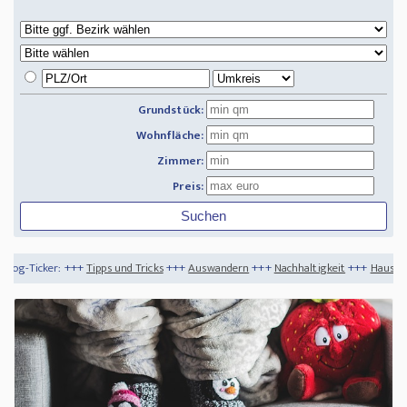
Grundstück:
Wohnfläche:
Zimmer:
Preis:
pps und Tricks
+++
Auswandern
+++
Nachhaltigkeit
+++
Haus kaufen Costa Rica - Wi