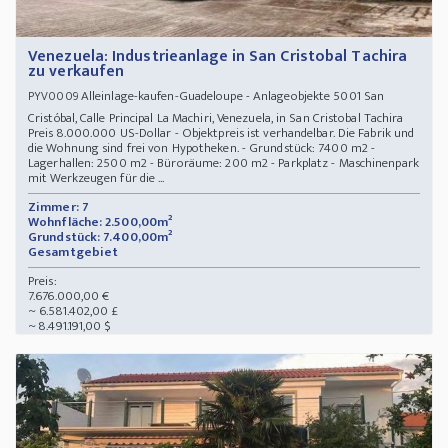
Venezuela: Industrieanlage in San Cristobal Tachira
zu verkaufen
Alleinlage-kaufen-Guadeloupe - Anlageobjekte 5001 San
PYV0009
Cristóbal, Calle Principal La Machiri, Venezuela, in San Cristobal Tachira
Preis 8.000.000 US-Dollar - Objektpreis ist verhandelbar. Die Fabrik und
die Wohnung sind frei von Hypotheken. - Grundstück: 7400 m2 -
Lagerhallen: 2500 m2 - Büroräume: 200 m2 - Parkplatz - Maschinenpark
mit Werkzeugen für die ...
Zimmer: 7
Wohnfläche: 2.500,00m²
Grundstück: 7.400,00m²
Gesamtgebiet
Preis:
7.676.000,00 €
~ 6.581.402,00 £
~ 8.491.191,00 $