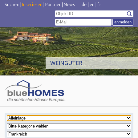
Suchen
|
Inserieren
|
Partner
|
News
de
|
en
|
fr
WEINGÜTER