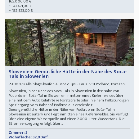
165.000,00 €
~ 141.471,00 £
~ 182.523,00 $
Slowenien: Gemütliche Hütte in der Nähe des Soca-
Tals in Slowenien
Alleinlage-kaufen-Guadeloupe - Haus 5111 Podbrdo, Porezen,
PSLO0079
Slowenien, in der Nähe des Soca-Tals in Slowenien in der Nähe von
Podbrdo im Soča-Tal in Slowenien inmitten eines Kiefernwaldes über
eine mit dem Auto befahrbare Forststraße oder in einem halbstündigen
Spaziergang vom Bahnhof Podbrdo aus erreichbar
Diese gemütliche Hütte in der Nähe von Podbrdo im Soča-Tal in
Slowenien ist autark und liegt inmitten eines Kiefernwaldes. Sie verfügt
über eine eigene Wasserquelle und einen 2.000-Liter-Wassertank. Die
Stromversorgung erfolgt über ...
Zimmer: 2
Wohnfläche: 32,00m²