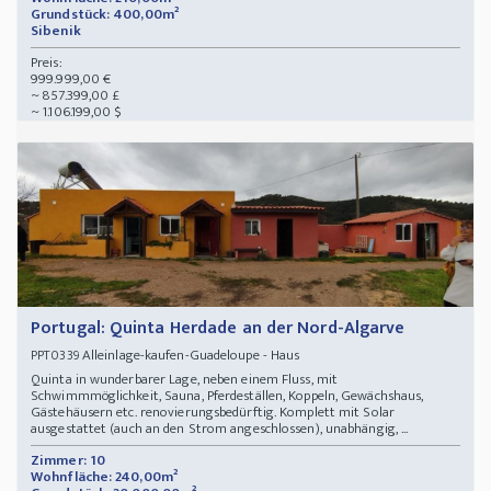
Grundstück: 400,00m²
Sibenik
Preis:
999.999,00 €
~ 857.399,00 £
~ 1.106.199,00 $
Portugal: Quinta Herdade an der Nord-Algarve
Alleinlage-kaufen-Guadeloupe - Haus
PPT0339
Quinta in wunderbarer Lage, neben einem Fluss, mit
Schwimmmöglichkeit, Sauna, Pferdeställen, Koppeln, Gewächshaus,
Gästehäusern etc. renovierungsbedürftig. Komplett mit Solar
ausgestattet (auch an den Strom angeschlossen), unabhängig, ...
Zimmer: 10
Wohnfläche: 240,00m²