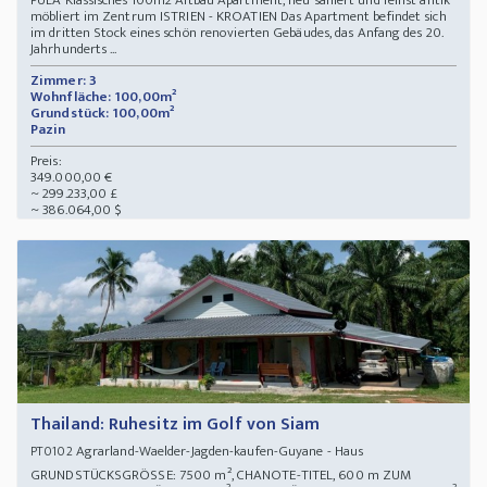
PULA Klassisches 100m2 Altbau Apartment, neu saniert und feinst antik
möbliert im Zentrum ISTRIEN - KROATIEN Das Apartment befindet sich
im dritten Stock eines schön renovierten Gebäudes, das Anfang des 20.
Jahrhunderts ...
Zimmer: 3
Wohnfläche: 100,00m²
Grundstück: 100,00m²
Pazin
Preis:
349.000,00 €
~ 299.233,00 £
~ 386.064,00 $
Thailand: Ruhesitz im Golf von Siam
Agrarland-Waelder-Jagden-kaufen-Guyane - Haus
PT0102
GRUNDSTÜCKSGRÖSSE: 7500 m², CHANOTE-TITEL, 600 m ZUM