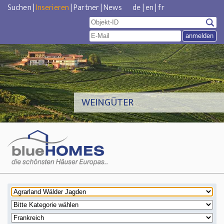
Suchen
|
Inserieren
|
Partner
|
News
de
|
en
|
fr
WEINGÜTER