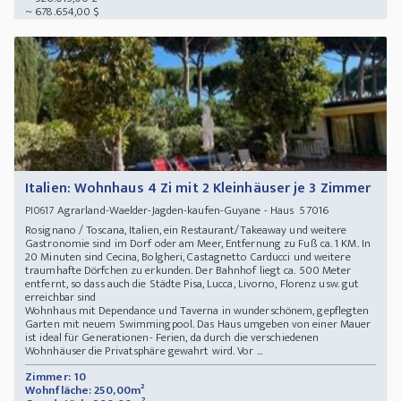
~ 678.654,00 $
Italien: Wohnhaus 4 Zi mit 2 Kleinhäuser je 3 Zimmer
Agrarland-Waelder-Jagden-kaufen-Guyane - Haus 57016
PI0617
Rosignano / Toscana, Italien, ein Restaurant/Takeaway und weitere
Gastronomie sind im Dorf oder am Meer, Entfernung zu Fuß ca. 1 KM. In
20 Minuten sind Cecina, Bolgheri, Castagnetto Carducci und weitere
traumhafte Dörfchen zu erkunden. Der Bahnhof liegt ca. 500 Meter
entfernt, so dass auch die Städte Pisa, Lucca, Livorno, Florenz usw. gut
erreichbar sind
Wohnhaus mit Dependance und Taverna in wunderschönem, gepflegten
Garten mit neuem Swimmingpool. Das Haus umgeben von einer Mauer
ist ideal für Generationen- Ferien, da durch die verschiedenen
Wohnhäuser die Privatsphäre gewahrt wird. Vor ...
Zimmer: 10
Wohnfläche: 250,00m²