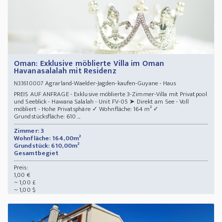
Oman: Exklusive möblierte Villa im Oman
Havanasalalah mit Residenz
Agrarland-Waelder-Jagden-kaufen-Guyane - Haus
N33610007
PREIS AUF ANFRAGE - Exklusive möblierte 3-Zimmer-Villa mit Privatpool
und Seeblick - Hawana Salalah - Unit FV-05 ➤ Direkt am See - Voll
möbliert - Hohe Privatsphäre ✓ Wohnfläche: 164 m² ✓
Grundstücksfläche: 610 ...
Zimmer: 3
Wohnfläche: 164,00m²
Grundstück: 610,00m²
Gesamtbegiet
Preis:
1,00 €
~ 1,00 £
~ 1,00 $