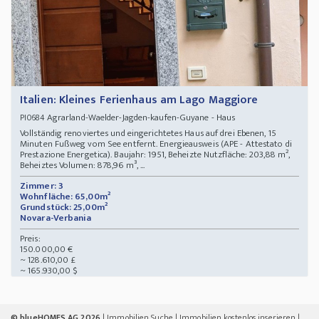
Italien: Kleines Ferienhaus am Lago Maggiore
Agrarland-Waelder-Jagden-kaufen-Guyane - Haus
PI0684
Vollständig renoviertes und eingerichtetes Haus auf drei Ebenen, 15
Minuten Fußweg vom See entfernt. Energieausweis (APE - Attestato di
Prestazione Energetica). Baujahr: 1951, Beheizte Nutzfläche: 203,88 m²,
Beheiztes Volumen: 878,96 m³, ...
Zimmer: 3
Wohnfläche: 65,00m²
Grundstück: 25,00m²
Novara-Verbania
Preis:
150.000,00 €
~ 128.610,00 £
~ 165.930,00 $
© blueHOMES AG 2026
|
Immobilien Suche
|
Immobilien kostenlos inserieren
|