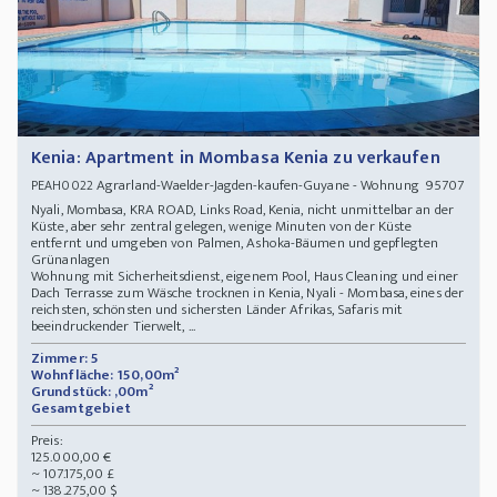
Kenia: Apartment in Mombasa Kenia zu verkaufen
Agrarland-Waelder-Jagden-kaufen-Guyane - Wohnung 95707
PEAH0022
Nyali, Mombasa, KRA ROAD, Links Road, Kenia, nicht unmittelbar an der
Küste, aber sehr zentral gelegen, wenige Minuten von der Küste
entfernt und umgeben von Palmen, Ashoka-Bäumen und gepflegten
Grünanlagen
Wohnung mit Sicherheitsdienst, eigenem Pool, Haus Cleaning und einer
Dach Terrasse zum Wäsche trocknen in Kenia, Nyali - Mombasa, eines der
reichsten, schönsten und sichersten Länder Afrikas, Safaris mit
beeindruckender Tierwelt, ...
Zimmer: 5
Wohnfläche: 150,00m²
Grundstück: ,00m²
Gesamtgebiet
Preis:
125.000,00 €
~ 107.175,00 £
~ 138.275,00 $