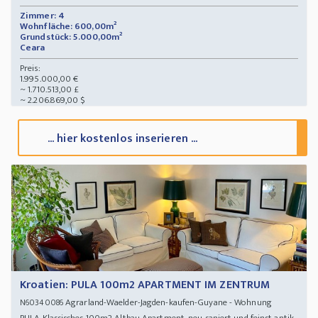
Zimmer: 4
Wohnfläche: 600,00m²
Grundstück: 5.000,00m²
Ceara
Preis:
1.995.000,00 €
~ 1.710.513,00 £
~ 2.206.869,00 $
... hier kostenlos inserieren ...
Kroatien: PULA 100m2 APARTMENT IM ZENTRUM
Agrarland-Waelder-Jagden-kaufen-Guyane - Wohnung
N60340086