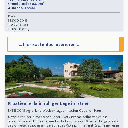
Grundstück: 60,00m²
Al Bahr al Ahmar
Preis:
33.500,00 €
~ 28.723,00 £
~ 37.058,00 $
... hier kostenlos inserieren ...
Kroatien: Villa in ruhiger Lage in Istrien
Agrarland-Waelder-Jagden-kaufen-Guyane - Haus
N63830045
Unweit von der historischen Stadt Svetvincenat befindet sich ein
schönes Haus mit einer Gesamtwohnfläche von 290 m2.Im Erdgeschoss
des Anwesens gibt es ein geräumiges Wohnzimmer mit Esszimmer, eine