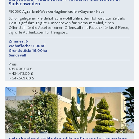
Südschweden
Agrarland-Waelder-Jagden-kaufen-Guyane - Haus
PS0060
Schön gelegener Pferdehof zum wohlfühlen. Der Hof wird zur Zeit als
Gestüt geführt. Es gibt 6 Innenboxen für Mama mit Kind, einen
Offenstall für die Absetzer, einen Offenstall mit Paddock für bis 6 Pferde,
3 große Außenboxen für Hengste ...
Zimmer: 6
Wohnfläche: 1,00m²
Grundstück: 16,00ha
Sundsvall
Preis:
495.000,00 €
~ 424.413,00 £
~ 547.569,00 $