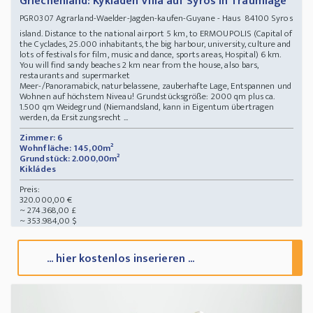
Griechenland: Kykladen Villa auf Syros in Traumlage
Agrarland-Waelder-Jagden-kaufen-Guyane - Haus 84100 Syros
PGR0307
island. Distance to the national airport 5 km, to ERMOUPOLIS (Capital of
the Cyclades, 25.000 inhabitants, the big harbour, university, culture and
lots of festivals for film, music and dance, sports areas, Hospital) 6 km.
You will find sandy beaches 2 km near from the house, also bars,
restaurants and supermarket
Meer-/Panoramabick, naturbelassene, zauberhafte Lage, Entspannen und
Wohnen auf höchstem Niveau! Grundstücksgröße: 2000 qm plus ca.
1.500 qm Weidegrund (Niemandsland, kann in Eigentum übertragen
werden, da Ersitzungsrecht ...
Zimmer: 6
Wohnfläche: 145,00m²
Grundstück: 2.000,00m²
Kikládes
Preis:
320.000,00 €
~ 274.368,00 £
~ 353.984,00 $
... hier kostenlos inserieren ...