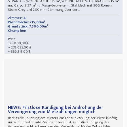
STRAND → WOHNFLÄCHE: 115 m², WOHNFLÄCHE MIT TERRASSE: 215 m²
und Carport 57 m² → Massivbauweise → Stahldach mit SCG Roman
Stone Grey und 200 mm Dämmung über der ...
Zimmer: 4
Wohnfläche: 215,00m²
Grundstück: 7.500,00m²
Chumphon
Preis:
325.000,00 €
~ 278.655,00 £
~ 359.515,00 $
NEWS: Fristlose Kündigung bei Androhung der
Verweigerung von Mietzahlungen möglich
Bereits die Erklärung des Mieters, dass er zur Zahlung der Miete künftig
und auf unbestimmte Zeit nicht bereit ist, kann die Kündigung des
Vermieters rechtfertigen, weil der Mieter damit für die Zukunft die