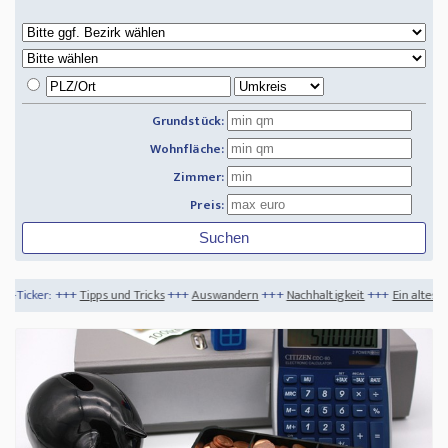
Grundstück:
Wohnfläche:
Zimmer:
Preis:
ipps und Tricks
+++
Auswandern
+++
Nachhaltigkeit
+++
Ein altes Haus kaufen
+++