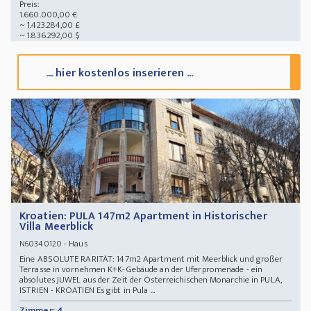
Preis:
1.660.000,00 €
~ 1.423.284,00 £
~ 1.836.292,00 $
... hier kostenlos inserieren ...
Kroatien: PULA 147m2 Apartment in Historischer
Villa Meerblick
- Haus
N60340120
Eine ABSOLUTE RARITÄT: 147m2 Apartment mit Meerblick und großer
Terrasse in vornehmen K+K-Gebäude an der Uferpromenade - ein
absolutes JUWEL aus der Zeit der Österreichischen Monarchie in PULA,
ISTRIEN - KROATIEN Es gibt in Pula ...
Zimmer: 4