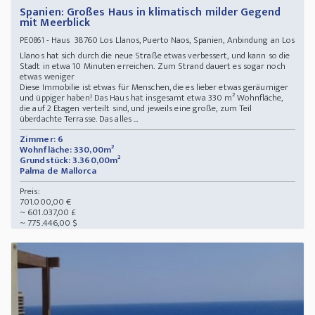
Spanien: Großes Haus in klimatisch milder Gegend
mit Meerblick
- Haus 38760 Los Llanos, Puerto Naos, Spanien, Anbindung an Los
PE0861
Llanos hat sich durch die neue Straße etwas verbessert, und kann so die
Stadt in etwa 10 Minuten erreichen. Zum Strand dauert es sogar noch
etwas weniger
Diese Immobilie ist etwas für Menschen, die es lieber etwas geräumiger
und üppiger haben! Das Haus hat insgesamt etwa 330 m² Wohnfläche,
die auf 2 Etagen verteilt sind, und jeweils eine große, zum Teil
überdachte Terrasse. Das alles ...
Zimmer: 6
Wohnfläche: 330,00m²
Grundstück: 3.360,00m²
Palma de Mallorca
Preis:
701.000,00 €
~ 601.037,00 £
~ 775.446,00 $