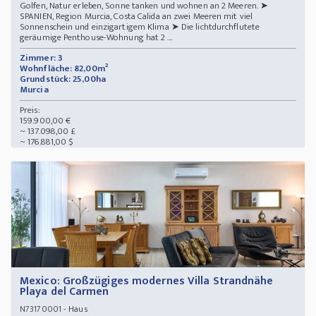
Golfen, Natur erleben, Sonne tanken und wohnen an 2 Meeren. ➤
SPANIEN, Region Murcia, Costa Calida an zwei Meeren mit viel
Sonnenschein und einzigartigem Klima ➤ Die lichtdurchflutete
geräumige Penthouse-Wohnung hat 2 ...
Zimmer: 3
Wohnfläche: 82,00m²
Grundstück: 25,00ha
Murcia
Preis:
159.900,00 €
~ 137.098,00 £
~ 176.881,00 $
Mexico: Großzügiges modernes Villa Strandnähe
Playa del Carmen
- Haus
N73170001