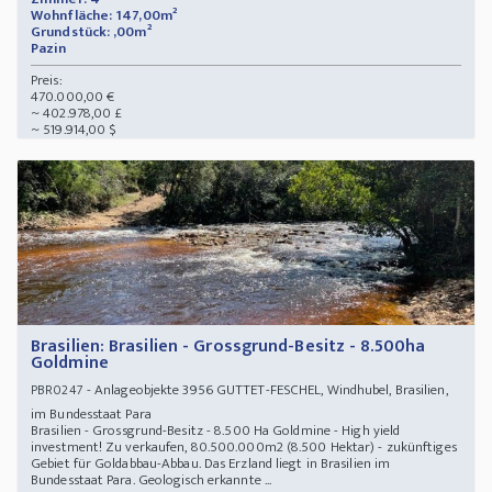
Wohnfläche: 147,00m²
Grundstück: ,00m²
Pazin
Preis:
470.000,00 €
~ 402.978,00 £
~ 519.914,00 $
Brasilien: Brasilien - Grossgrund-Besitz - 8.500ha
Goldmine
- Anlageobjekte 3956 GUTTET-FESCHEL, Windhubel, Brasilien,
PBR0247
im Bundesstaat Para
Brasilien - Grossgrund-Besitz - 8.500 Ha Goldmine - High yield
investment! Zu verkaufen, 80.500.000m2 (8.500 Hektar) - zukünftiges
Gebiet für Goldabbau-Abbau. Das Erzland liegt in Brasilien im
Bundesstaat Para. Geologisch erkannte ...