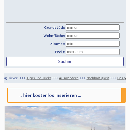
Grundstück:
Wohnfläche:
Zimmer:
Preis:
pps und Tricks
+++
Auswandern
+++
Nachhaltigkeit
+++
Das perfekte Baugrundstück 
... hier kostenlos inserieren ...