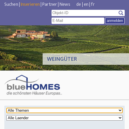
Suchen
|
Inserieren
|
Partner
|
News
de
|
en
|
fr
WEINGÜTER