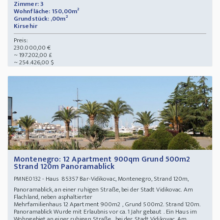
Zimmer: 3
Wohnfläche: 150,00m²
Grundstück: ,00m²
Kirsehir
Preis:
230.000,00 €
~ 197.202,00 £
~ 254.426,00 $
Montenegro: 12 Apartment 900qm Grund 500m2
Strand 120m Panoramablick
- Haus 85357 Bar-Vidikovac, Montenegro, Strand 120m,
PMNE0132
Panoramablick, an einer ruhigen Straße, bei der Stadt Vidikovac. Am
Flachland, neben asphaltierter
Mehrfamilienhaus 12 Apartment 900m2 , Grund 500m2. Strand 120m.
Panoramablick Wurde mit Erlaubnis vor ca. 1 Jahr gebaut . Ein Haus im
Wohngebiet an einer ruhigen Straße , bei der Stadt Vidikovac. Am