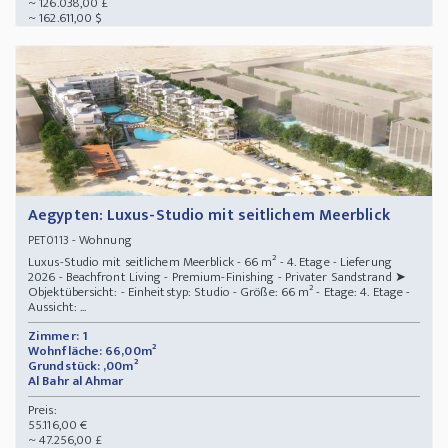
~ 126.038,00 £
~ 162.611,00 $
Aegypten: Luxus-Studio mit seitlichem Meerblick
- Wohnung
PET0113
Luxus-Studio mit seitlichem Meerblick - 66 m² - 4. Etage - Lieferung
2026 - Beachfront Living - Premium-Finishing - Privater Sandstrand ➤
Objektübersicht: - Einheitstyp: Studio - Größe: 66 m² - Etage: 4. Etage -
Aussicht: ...
Zimmer: 1
Wohnfläche: 66,00m²
Grundstück: ,00m²
Al Bahr al Ahmar
Preis:
55.116,00 €
~ 47.256,00 £