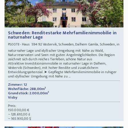
Schweden: Renditestarke Mehrfamilienimmobilie in
naturnaher Lage
- Haus 594 92 Västervik, Schweden, Dalhem Gamla, Schweden, in
PS0078
naturnaher Lage und idyllischer Umgebung mit Nähe zu Wald,
Naturreservaten und Seen mit guten Angelmöglichkeiten. Die Region
zeichnet sich durch reiches Tierleben, schöne Natur aus
Attraktive Investitionsimmobilie in naturnaher Lage in Dalhem,
Västervik (Schweden), mit hoher Rendite und zusätzlichem
Entwicklungspotenzial. ➤ Gepflegte Mehrfamilienimmobilie in ruhiger
und idyllischer Umgebung mit Nähe zu ...
Zimmer: 12
Wohnfläche: 288,00m²
Grundstück: 2.000,00m²
Visby
Preis:
150.000,00 €
~ 128.610,00 £
~ 165.930,00 $